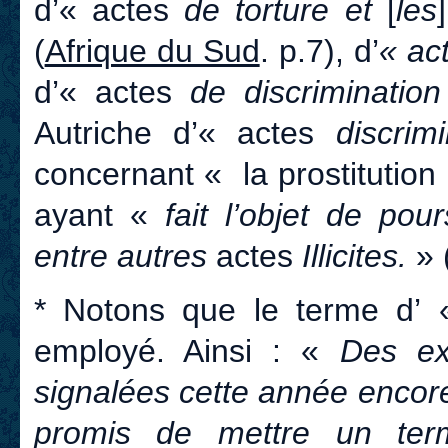
d’« actes
de torture et
[
les
]
(
Afrique du Sud
. p.7), d’
« ac
d’« actes
de discriminatio
Autriche d’« actes
discrimi
concernant « la prostitution
ayant «
fait l’objet de pou
entre autres
actes
Illicites.
» 
* Notons que le terme d’
employé. Ainsi : «
Des exé
signalées cette année encor
promis de mettre un ter