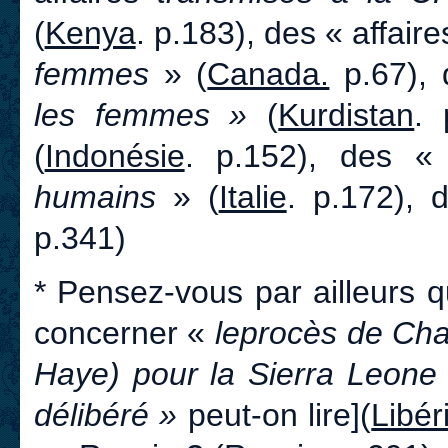
(
Kenya
. p.183), des « affaire
femmes
» (
Canada.
p.67),
les femmes »
(
Kurdistan
. 
(
Indonésie
. p.152), des « 
humains
» (
Italie
. p.172),
p.341)
* Pensez-vous par ailleurs q
concerner «
le
procès de Char
Haye) pour la Sierra Leon
délibéré »
peut-on lire]
(
Libér