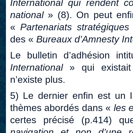
International qui rendent c
national
» (8). On peut enfi
«
Partenariats stratégique
des «
Bureaux d’Amnesty Int
Le bulletin d’adhésion int
International
» qui existait
n’existe plus.
5) Le dernier enfin est un 
thèmes abordés dans «
les 
certes précisé (p.414) q
navigation et non d’une 