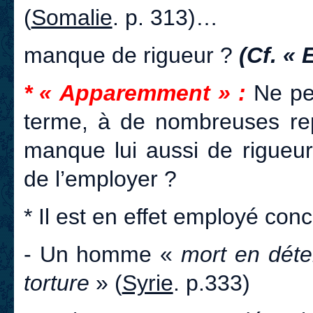
(
Somalie
. p. 313)…
manque de rigueur ?
(Cf. « 
* « Apparemment » :
Ne pe
terme, à de nombreuses r
manque lui aussi de rigueur 
de l’employer ?
* Il est en effet employé conc
- Un homme «
mort en dét
torture
» (
Syrie
. p.333)