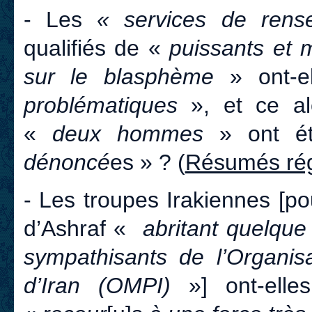
- Les
« services de rens
qualifiés de «
puissants et 
sur le blasphème
» ont-
problématiques
», et ce a
«
deux hommes
» ont 
dénoncé
es » ? (
Résumés rég
- Les troupes Irakiennes [p
d’Ashraf «
abritant quelque
sympathisants de l’Organis
d’Iran (OMPI)
»] ont-ell