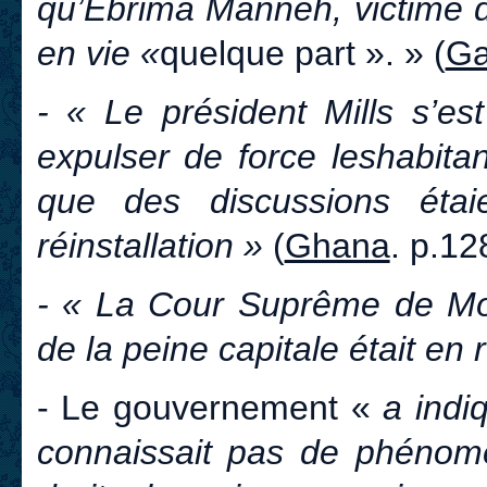
qu’Ebrima Manneh, victime de
en vie «
quelque part ». » (
Ga
- « Le président Mills s’e
expulser de force les
habita
que des discussions éta
réinstallation »
(
Ghana
. p.12
- « La Cour Suprême de Mong
de la peine capitale était en 
- Le gouvernement «
a indi
connaissait pas de phénomè