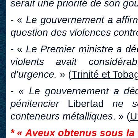
serait une priorité de son g
- «
Le gouvernement a affirm
question des violences cont
- «
Le Premier ministre a dé
violents avait considéra
d’urgence.
» (
Trinité et Toba
-
« Le gouvernement a déc
pénitencier
Libertad
ne se
conteneurs métalliques
. » (
U
* « Aveux obtenus sous la t