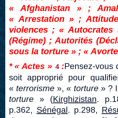
« Afghanistan » ; Ama
« Arrestation » ; Attitud
violences ; « Autocrates »
(Régime) ; Autorités (Déc
sous la torture » ; « Avor
* « Actes »
:
Pensez-vous q
4
soit approprié pour qualif
«
terrorisme
», «
torture
» ? I
torture
» (
Kirghizistan
. p.
p.362,
Sénégal
. p.298,
Rés