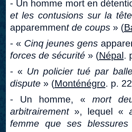
- Un homme mort en détenti
et les contusions sur la têt
apparemmen
t de coups
» (
B
- «
Cinq jeunes gens
appar
forces de sécurité
» (
Népal
. 
- «
Un policier tué par ball
dispute
» (
Monténégro
. p. 2
- Un homme, «
mort deu
arbitrairement
», lequel «
femme que ses blessures l