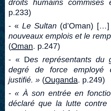
droits humains commises e
p.233)
- «
Le Sultan
(d’Oman) […
nouveaux emplois et le remp
(
Oman
. p.247)
- « D
es représentants du 
degré de force employé 
justifié. »
(
Ouganda
. p.249)
- « À son entrée en fonctio
déclaré que la lutte contre 