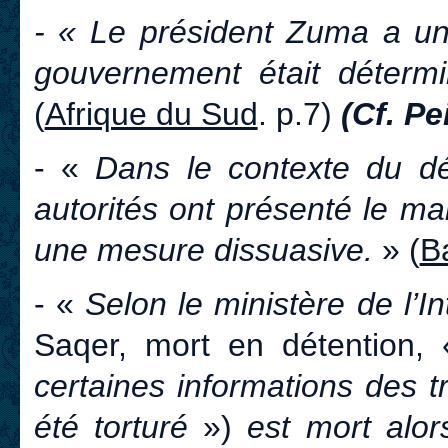
- « Le président Zuma a un
gouvernement était détermi
(
Afrique du Sud
. p.7)
(Cf. Pe
- «
Dans le contexte du déb
autorités ont présenté le m
une mesure dissuasive.
» (
B
- «
Selon le ministère de l’I
Saqer, mort en détention,
certaines informations des t
été torturé
»)
est mort alor