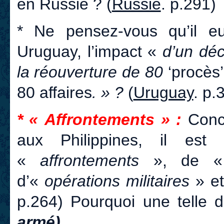
en Russie ? (
Russie
. p.291)
* Ne pensez-vous qu’il eut
Uruguay, l’impact «
d’un déc
la réouverture de 80
‘procès’,
80 affaires
. » ?
(
Uruguay
. p.
* « Affrontements » :
Conc
aux Philippines, il est
«
affrontements
», de 
d’«
opérations militaires
» e
p.264) Pourquoi une telle 
armé)