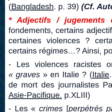
(
Bangladesh
. p. 39)
(Cf. Aut
* Adjectifs / jugements 
fondements, certains adjectifs
certaines violences ? certa
certains régimes…? Ainsi, po
- Les violences racistes 
« graves
» en Italie ? (
Italie
de mort des journalistes Pa
Asie-Pacifique.
p.XLIII)
- Les «
crimes
[
perpétrés 