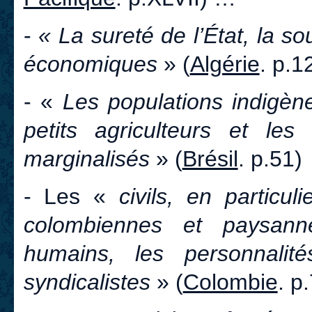
-
« La sureté de l’État, la so
économiques
» (
Algérie
. p.1
- «
Les populations indigèn
petits agriculteurs et les
marginalisés
» (
Brésil
. p.51
- Les «
civils, en particu
colombiennes et paysann
humains, les personnalit
syndicalistes
» (
Colombie
. p