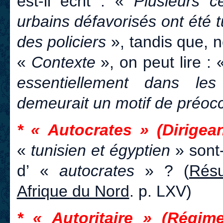
est-il écrit : «
Plusieurs c
urbains défavorisés ont été 
des policiers
», tandis que, ne
«
Contexte
», on peut lire :
essentiellement dans les
demeurait un motif de préoc
* « Autocrates » (Dirigean
«
tunisien et égyptien
» sont-
d’ «
autocrates
» ? (
Résu
Afrique du Nord
. p. LXV)
* « Autoritaire » (Régime