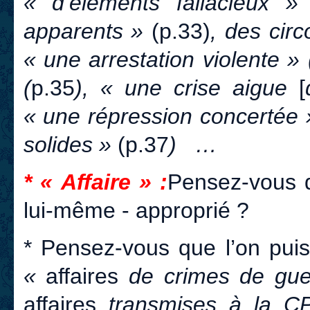
« d’éléments fallacieux »
apparents »
(p.33)
, des cir
« une arrestation violente » 
(
p.35
), « une crise aigue
[
« une répression concertée 
solides »
(p.37
) …
* « Affaire » :
Pensez-vous q
lui-même - approprié ?
* Pensez-vous que l’on pu
«
affaires
de crimes de gue
affaires
transmises à la CP