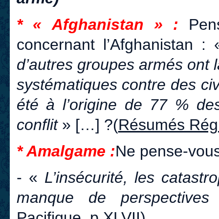
* « Afghanistan » :
Pens
concernant l’Afghanistan :
d’autres groupes armés ont 
systématiques contre des civi
été à l’origine de 77 % des
conflit
» […] ?
(
Résumés Régio
* Amalgame :
Ne pense-vou
- «
L’insécurité, les catastr
manque de perspective
Pacifique
. p.XLVII) …