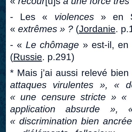
«
recour
[u]s
à une force trè
- Les «
violences
» en Sy
«
extrêmes » ?
(
Jordanie
. p.
- «
Le chômage
» est-il, e
(
Russie
. p.291)
* Mais j’ai aussi relevé bi
attaques virulentes », « 
« une censure stricte » «
application absurde »,
« discrimination bien ancrée