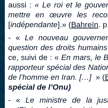
aussi :
« Le roi et le gouv
mettre en œuvre les rec
[
indépendante
].
» (
Bahreïn
. p
- «
Le nouveau gouvernem
question des droits humains
ce, suivi de : «
En mars, le B
rapporteur spécial des Nation
de l’homme en Iran. […]
» (
spécial de l’Onu)
- «
Le ministre de la ju