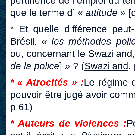
pertinence de l’emploi du t
que le terme d’ «
attitude
» [d
* Et quelle différence peut
Brésil,
« les méthodes poli
ou, concernant le Swaziland
de la police
] » ? (
Swaziland
.
* « Atrocités » :
Le régime d
pouvoir être jugé avoir com
p.61)
* Auteurs de violences :
P