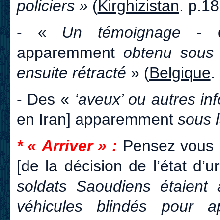
policiers »
(
Kirghizistan
. p.18
- «
Un témoignage -
apparemment
obtenu sous la
ensuite rétracté
» (
Belgique
.
- Des «
‘aveux’ ou autres in
en Iran] apparemment
sous l
* « Arriver » :
Pensez vous qu
[de la décision de l’état d’u
soldats Saoudiens étaient
véhicules blindés pour a