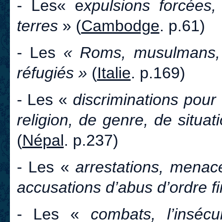
- Les
« e
xpulsions forcées, 
terres
» (
Cambodge
. p.61)
- Les
« Roms, musulmans, 
réfugiés »
(
Italie
. p.169)
- Les «
discriminations pour
religion, de genre, de situ
(
Népal
. p.237)
- Les «
arrestations, menace
accusations d’abus d’ordre f
- Les «
combats, l’inséc