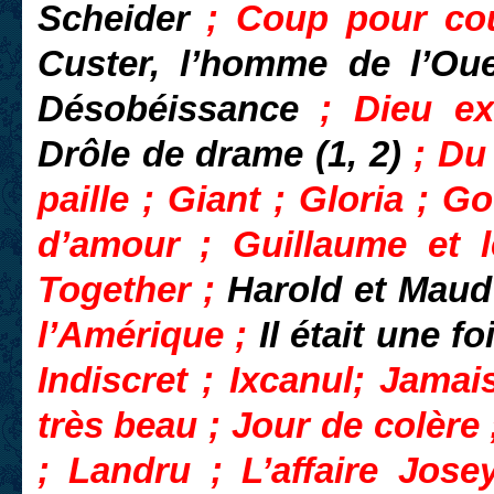
Scheider
; Coup pour c
Custer, l’homme de l’Ou
Désobéissance
; Dieu ex
Drôle de drame (1, 2)
; Du
paille ; Giant ; Gloria ; 
d’amour ; Guillaume et 
Together ;
Harold et Mau
l’Amérique ;
Il était une f
Indiscret ; Ixcanul; Jama
très beau ; Jour de colère 
; Landru ; L’affaire Jos