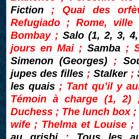
Fiction
; Quai des orf
Refugiado ; Rome, ville
Bombay ;
Salo (1, 2, 3, 4
jours en Mai ;
Samba
; S
Simenon (Georges)
;
So
jupes des filles
;
Stalker
;
les quais
; Tant qu’il y a
Témoin à charge (1, 2)
Duchess ; The lunch box ;
wife ; Thelma et Louise ;
au grisbi
;
Tous les au