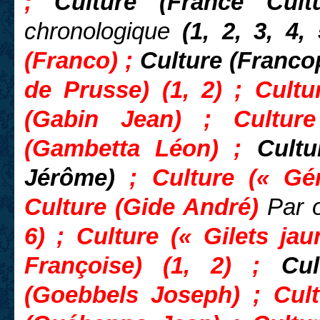
;
Culture (France Cult
chronologique
(1, 2, 3, 4, 
(Franco) ;
Culture (Franc
de Prusse) (1, 2) ; Cultu
(Gabin Jean) ; Culture
(Gambetta Léon) ;
Cult
Jérôme)
; Culture (« Gé
Culture (Gide André)
Par 
6) ; Culture (« Gilets jau
Françoise) (1, 2) ;
Cu
(Goebbels Joseph) ; Cult