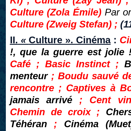
Ki) ; Culture (Zay Jean) ;
Culture (Zola Émile)
Par o
Culture (Zweig Stefan) ;
(1
II.
«
Culture ». Cinéma
:
Ci
!, que la guerre est jolie
Café ; Basic Instinct ;
B
menteur
; Boudu sauvé de
rencontre ; Captives à B
jamais arrivé
; Cent vi
Chemin de croix ;
Cher
Téhéran
;
Cinéma (Mue