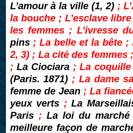
L’amour à la ville (1, 2)
; L
la bouche ; L’esclave libre
les femmes ; L’ivresse du
pins
; La belle et la bête 
2, 3) ; La cité des femmes 
;
La Ciociara
; La coquille
(Paris. 1871)
; La dame s
femme de Jean
; La fiancé
yeux verts
;
La Marseilla
Paris
;
La loi du march
meilleure façon de marc