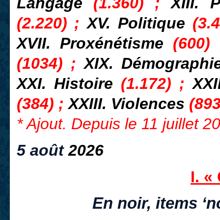
Langage
(1.360) ;
XIII. 
(2.220) ;
XV. Politique
(3.4
XVII. Proxénétisme
(600)
(1034) ;
XIX. Démograph
XXI. Histoire
(1.172) ;
XXI
(384) ;
XXIII. Violences
(893
* Ajout. Depuis le 11 juillet 
5 août
2026
I. «
En noir, items ‘n