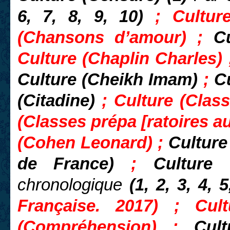
6, 7, 8, 9, 10)
; Cultur
(Chansons d’amour) ;
C
Culture (Chaplin Charles)
Culture (Cheikh Imam)
;
C
(Citadine)
; Culture (Clas
(Classes prépa [ratoires au
(Cohen Leonard) ;
Culture
de France)
;
Culture 
chronologique
(1, 2, 3, 4, 5
Française. 2017) ; Cul
(Compréhension) ;
Cul