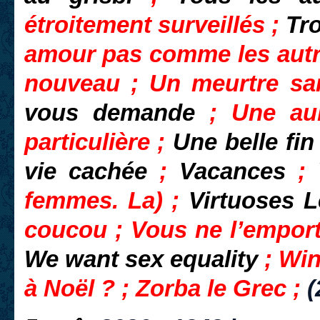
étroitement surveillés ;
Tr
amour pas comme les autre
nouveau ; Un meurtre sa
vous demande
; Une au
particulière ;
Une belle fi
vie cachée
;
Vacances
;
femmes. La) ;
Virtuoses 
coucou
; Vous ne l’empor
We want sex equality
; Win
à Noël ? ; Zorba le Grec ;
(