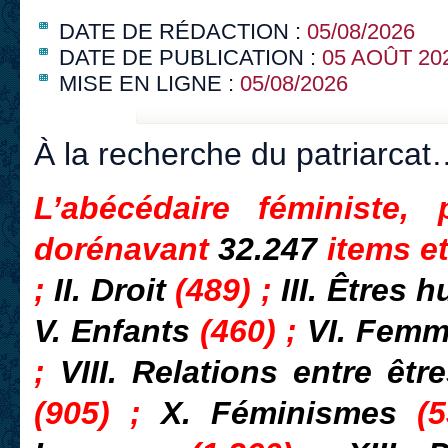
DATE DE RÉDACTION :
05/08/2026
DATE DE PUBLICATION :
05 AOÛT 20
MISE EN LIGNE :
05/08/2026
À la recherche du patriarcat
L’abécédaire féministe,
dorénavant
32.247
items e
;
II. Droit
(489) ;
III. Êtres
V. Enfants
(460) ;
VI. Fem
;
VIII. Relations entre ê
(905) ;
X. Féminismes
(