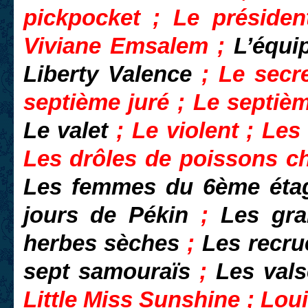
pickpocket ; Le préside
Viviane Emsalem ;
L’équi
Liberty Valence
; Le secr
septième juré ; Le septiè
Le valet
; Le violent ; Le
Les drôles de poissons c
Les femmes du 6ème ét
jours de Pékin
;
Les gra
herbes sèches
;
Les recr
sept samouraïs
;
Les vals
Little Miss Sunshine ; Lou