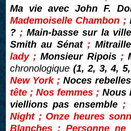
Ma vie avec John F. D
Mademoiselle Chambon ;
?
;
Main-basse sur la vill
Smith au Sénat
;
Mitraill
lady ;
Monsieur Ripois
;
chronologique
(1, 2, 3, 4, 5
New York ;
Noces rebelle
tête ; Nos femmes ;
Nous 
viellions pas ensemble
;
Night ; Onze heures sonn
Blanches ; Personne ne 