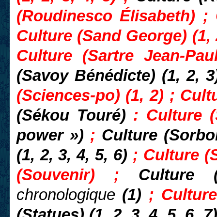
(Roudinesco Élisabeth) ; 
Culture (Sand George) (1, 
Culture (Sartre Jean-Pau
(Savoy Bénédicte) (1, 2, 
(Sciences-po) (1, 2) ; Cul
(Sékou Touré)
: Culture 
power »)
;
Culture (Sorbo
(1, 2, 3, 4, 5, 6)
; Culture 
(Souvenir) ;
Culture 
chronologique
(1)
; Cultur
(Statues) (1, 2, 3, 4, 5, 6, 7