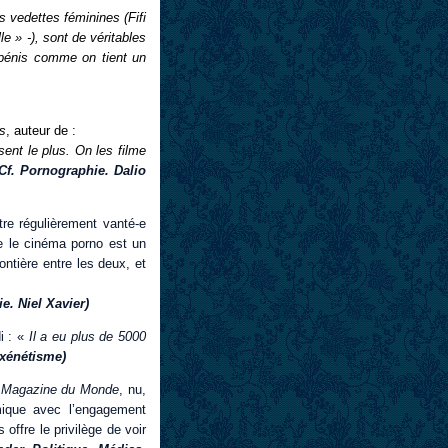
s vedettes féminines (Fifi
e » -), sont de véritables
n pénis comme on tient un
s
, auteur de :
ent le plus. On les filme
(Cf. Pornographie. Dalio
tre régulièrement vanté-e
ue le cinéma porno est un
ontière entre les deux, et
e. Niel Xavier)
i : «
Il a eu plus de 5000
xénétisme)
Magazine du Monde
, nu,
mique avec l’engagement
 offre le privilège de voir