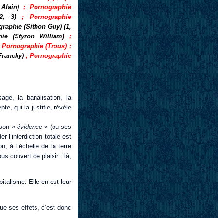
 Alain)
; Pornographie
 2, 3)
;
Pornographie
raphie (Sitbon Guy) (1,
hie (Styron William)
;
 ; Pornographie (Trous) ;
Francky)
;
Pornographie
age, la banalisation, la
te, qui la justifie, révèle
 son «
évidence
» (ou ses
l’interdiction totale est
n, à l’échelle de la terre
us couvert de plaisir : là,
italisme. Elle en est leur
que ses effets, c’est donc