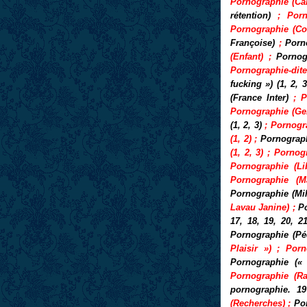
Pornographie (Car
rétention)
;
Porn
Pornographie (Co
Françoise)
;
Porn
(Enfant) ;
Pornog
Pornographie-dite
fucking ») (1, 2, 
(France Inter)
; 
Pornographie (Ge
(1, 2, 3)
;
Pornogra
(1, 2) ;
Pornographi
(1, 2, 3) ; Porno
Pornographie (Li
Pornographie (M
Pornographie (Mi
Lavau Janine)
;
P
17, 18, 19, 20, 2
Pornographie (Pé
Plaisir ») ; Por
Pornographie («
Pornographie (R
pornographie. 19
(Recherches) ;
Po