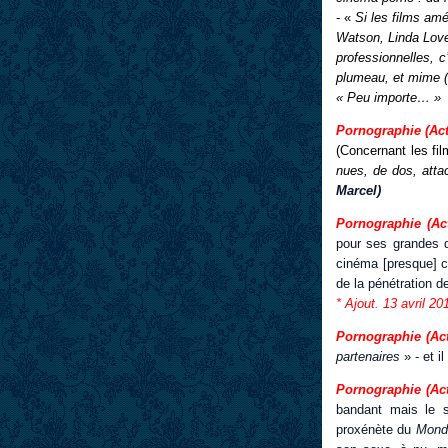
- «
Si les films amé
Watson, Linda Lovel
professionnelles, 
plumeau, et mime (o
« Peu importe… »
Pornographie (Acte
(Concernant les fil
nues, de dos, attac
Marcel)
Pornographie (Acte
pour ses grandes q
cinéma [presque] co
de la pénétration de
* Ajout. 13 avril 20
Pornographie (Acte
partenaires
» - et i
Pornographie (Acte
bandant mais le s
proxénète du
Mond