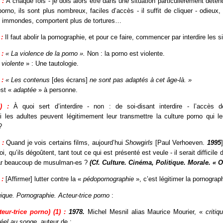
 :
À chaque fois - je dois alors être dans une situation particulièrement déten
orno, ils sont plus nombreux, faciles d’accès - il suffit de cliquer - odieux,
s, immondes, comportent plus de tortures…
:
Il faut abolir la pornographie, et pour ce faire, commencer par interdire les s
 :
« La violence de la porno ».
Non : la porno est violente.
 violente
» : Une tautologie.
 :
«
Les contenus
[des écrans]
ne sont pas adaptés à cet âge-là. »
est «
adaptée
» à personne.
) :
À quoi sert d’interdire - non : de soi-disant interdire - l’accès 
i les adultes peuvent légitimement leur transmettre la culture porno qui l
?
 :
Quand je vois certains films, aujourd’hui
Showgirls
[Paul Verhoeven.
1995
, qu’ils dégoûtent, tant tout ce qui est présenté est veule - il serait difficile
ar beaucoup de musulman-es ?
(Cf. Culture. Cinéma, Politique. Morale. « O
 :
[Affirmer] lutter contre la «
pédopornographie
», c’est légitimer la pornograp
ique. Pornographie. Acteur-trice porno
:
eur-trice porno) (1) :
1978.
Michel Mesnil alias Maurice Mourier, «
criti
réel au songe,
auteur de :