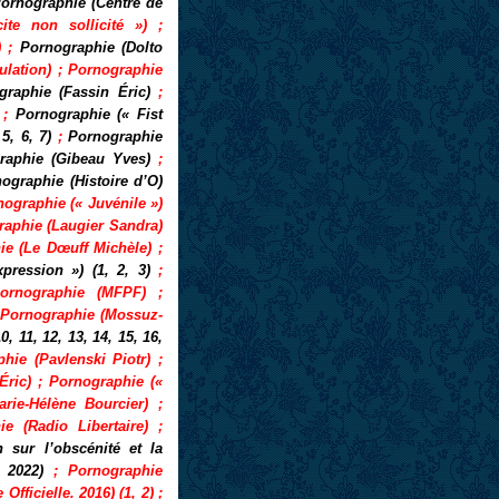
ornographie (Centre de
ite non sollicité ») ;
) ;
Pornographie (Dolto
ulation) ; Pornographie
graphie (Fassin Éric)
;
 ;
Pornographie (« Fist
 5, 6, 7)
;
Pornographie
raphie (Gibeau Yves)
;
ographie (Histoire d’O)
ographie (« Juvénile »)
raphie (Laugier Sandra)
ie (Le Dœuff Michèle) ;
pression ») (1, 2, 3)
;
Pornographie (MFPF) ;
; Pornographie
(Mossuz-
0, 11, 12, 13, 14, 15, 16,
hie (Pavlenski Piotr) ;
Éric) ; Pornographie («
rie-Hélène Bourcier) ;
e (Radio Libertaire) ;
 sur l’obscénité et la
 2022)
; Pornographie
fficielle. 2016) (1, 2) ;