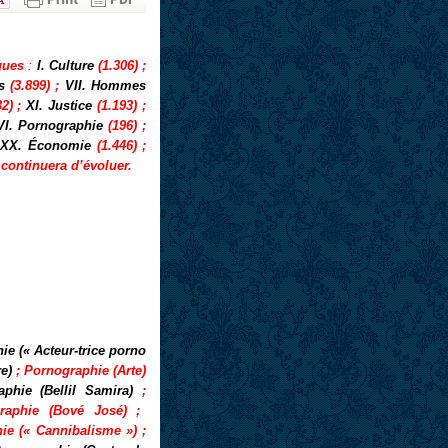
ques
:
I. Culture
(1.306) ;
s
(3.899) ;
VII. Hommes
32) ;
XI. Justice
(1.193) ;
VI. Pornographie
(196) ;
;
XX. Économie
(1.446) ;
 continuera d’évoluer.
e (« Acteur-trice porno
re)
; Pornographie (Arte)
aphie (Bellil Samira)
;
graphie (Bové José) ;
ie (« Cannibalisme ») ;