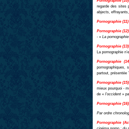
Pornographie (10)
regarde des sites p
abjects, effrayant
Pornographie (11) 
Pornographie (12)
- «
La pornographie
Pornographie (13)
La pornographie n’
Pornographie (14
pornographiques, s
partout, présentée 
Pornographie (15)
mieux pourquoi - moi
de «
l’occident
» p
Pornographie (16)
Par ordre chronolog
Pornographie (Act
cinéma porno : du 