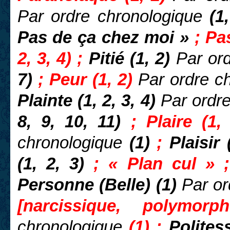
Par ordre chronologique
(1,
Pas de ça chez moi »
; P
2, 3, 4) ;
Pitié (1, 2)
Par or
7)
; Peur (1, 2)
Par ordre c
Plainte (1, 2, 3, 4)
Par ordr
8, 9, 10, 11)
; Plaire (1
chronologique
(1)
;
Plaisir 
(1, 2, 3)
; « Plan cul » ;
Personne (Belle) (1)
Par or
[narcissique, polym
chronologique
(1) ;
Polites