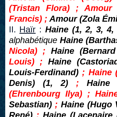
(
Tristan Flora) ; Amour
Francis) ;
Amour (Zola Émi
II.
Haïr
:
Haine (1, 2, 3, 4,
alphabétique
Haine (Bartha
Nicola) ;
Haine (Bernard 
Louis) ;
Haine (Castoria
Louis-Ferdinand)
; Haine 
Denis) (1, 2)
;
Haine 
(Ehrenbourg Ilya) ; Hain
Sebastian)
;
Haine (Hugo 
René)
;
Haine (Lacenaire 