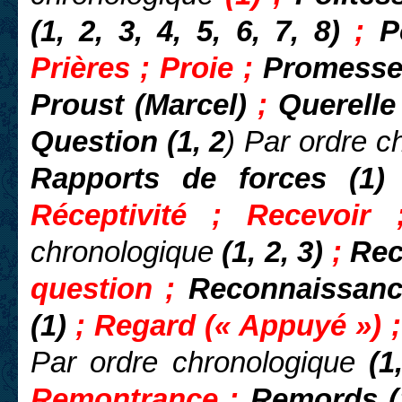
(1, 2, 3, 4, 5, 6, 7, 8)
;
P
Prières ; Proie ;
Promess
Proust (Marcel)
;
Querelle
Question (1, 2
) Par ordre c
Rapports de forces (1)
P
Réceptivité ; Recevoir
chronologique
(1, 2, 3)
;
Rec
question ;
Reconnaissanc
(1)
; Regard (« Appuyé ») 
Par ordre chronologique
(1,
Remontrance ;
Remords (