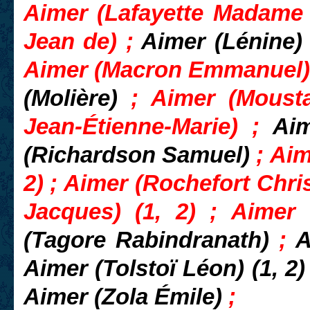
Aimer (
Lafayette Madame
Jean de) ;
Aimer (Lénine
Aimer (Macron Emmanuel)
(Molière)
; Aimer (Mousta
Jean-Étienne-Marie) ;
Ai
(Richardson Samuel)
; Ai
2) ; Aimer (Rochefort Chri
Jacques) (1, 2) ; Aimer
(Tagore Rabindranath)
;
A
Aimer (Tolstoï Léon) (1, 2
Aimer (Zola Émile)
;