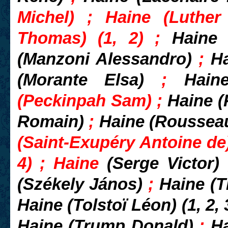
Michel) ; Haine (Luthe
Thomas) (1, 2) ;
Haine
(Manzoni Alessandro)
;
H
(Morante Elsa)
;
Hain
(Peckinpah Sam) ;
Haine (
Romain)
;
Haine (Rousseau
(Saint-Exupéry Antoine de)
4) ; Haine
(Serge Victor)
(Székely János)
;
Haine (
Haine (Tolstoï Léon) (1, 2,
Haine (Trump Donald)
;
Ha