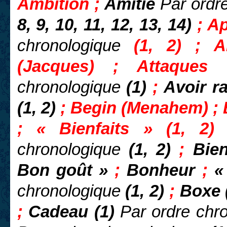
Ambition ;
Amitié
Par ordr
8, 9, 10, 11, 12, 13, 14)
; A
chronologique
(1, 2)
; A
(Jacques) ; Attaque
chronologique
(1)
;
Avoir ra
(1, 2)
; Begin (Menahem) ; 
; « Bienfaits » (1, 2
chronologique
(1, 2)
;
Bie
Bon goût »
;
Bonheur
;
«
chronologique
(1, 2)
;
Boxe (
;
Cadeau (1)
Par ordre chr