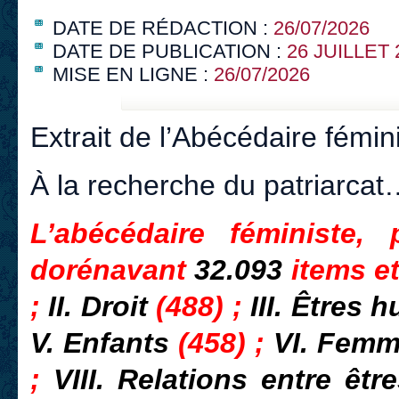
DATE DE RÉDACTION :
26/07/2026
DATE DE PUBLICATION :
26 JUILLET 
MISE EN LIGNE :
26/07/2026
Extrait de l’Abécédaire fémin
À la recherche du patriarcat
L’abécédaire féministe,
dorénavant
32.093
items e
;
II. Droit
(488) ;
III. Êtres
V. Enfants
(458) ;
VI. Fem
;
VIII. Relations entre ê