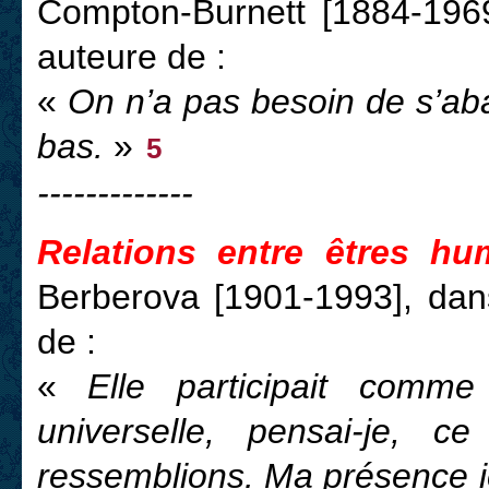
Compton-Burnett [1884-196
auteure de :
«
On n’a pas besoin de s’aba
bas.
»
5
-------------
Relations entre êtres hu
Berberova [1901-1993], dan
de :
«
Elle participait comm
universelle, pensai-je, c
ressemblions. Ma présence ic