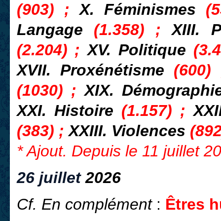
(903) ;
X. Féminismes
(
Langage
(1.358) ;
XIII. 
(2.204) ;
XV. Politique
(3.4
XVII. Proxénétisme
(600)
(1030) ;
XIX. Démograph
XXI. Histoire
(1.157) ;
XXI
(383) ;
XXIII. Violences
(892
* Ajout. Depuis le 11 juillet 
26 juillet
2026
Cf. En complément
:
Êtres h