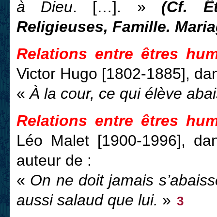
à Dieu
. […]. »
(Cf. Ê
Religieuses, Famille. Maria
Relations entre êtres hum
Victor Hugo [1802-1885], d
«
À la cour, ce qui élève aba
Relations entre êtres hum
Léo Malet [1900-1996], d
auteur de :
«
On ne doit jamais s’abaiss
aussi salaud que lui.
»
3