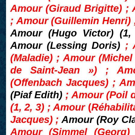
Amour (Giraud Brigitte) ;
; Amour (Guillemin Henri)
Amour (Hugo Victor) (1
Amour (Lessing Doris)
; 
(
Maladie) ; Amour (Michel
de Saint-Jean ») ;
Am
(Offenbach Jacques) ;
Am
(Piaf Edith)
;
Amour
(
Poil 
(1, 2, 3) ;
Amour
(
Réhabilit
Jacques) ;
Amour (Roy Cl
Amour
(
Simmel (Georg)