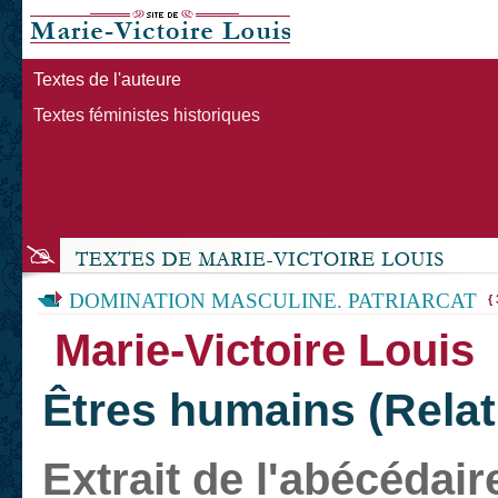
Textes de l'auteure
Textes féministes historiques
DOMINATION MASCULINE. PATRIARCAT
{ 
Marie-Victoire Louis
Êtres humains (Relat
Extrait de l'abécédair