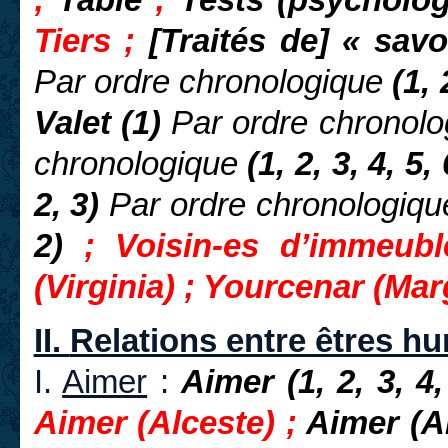
;
Table
;
Tests (psycholo
Tiers ;
[Traités de] « savo
Par ordre chronologique
(1, 
Valet (1)
Par ordre chronol
chronologique
(1, 2, 3, 4, 5, 
2, 3)
Par ordre chronologiqu
2)
; Voisin-es d’immeub
(Virginia) ; Yourcenar (Mar
II.
Relations entre êtres h
I.
Aimer
:
Aimer (1, 2, 3, 4,
Aimer (Alceste) ;
Aimer (