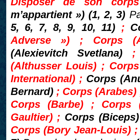
Disposer de son corp
m’appartient ») (1, 2, 3)
Pa
5, 6, 7, 8, 9, 10, 11)
;
C
Adverse ») ; Corps (A
(Alexievitch Svetlana)
;
(Althusser Louis) ; Corp
International) ;
Corps (Anu
Bernard)
; Corps (Arabes)
Corps (Barbe) ; Corps 
Gaultier) ;
Corps (Biceps
Corps (Bory Jean-Louis) 