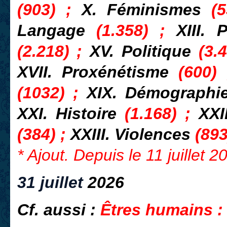
(903) ;
X. Féminismes
(
Langage
(1.358) ;
XIII. 
(2.218) ;
XV. Politique
(3.4
XVII. Proxénétisme
(600)
(1032) ;
XIX. Démograph
XXI. Histoire
(1.168) ;
XXI
(384) ;
XXIII. Violences
(893
* Ajout. Depuis le 11 juillet 
31 juillet
2026
Cf. aussi :
Êtres humains :