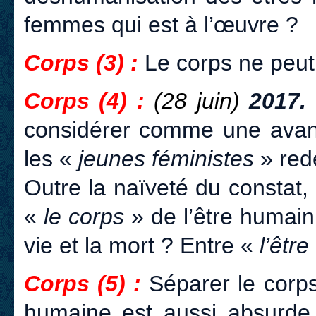
femmes qui est à l’œuvre ?
Corps (3) :
Le corps ne peut,
Corps (4) :
(28 juin)
2017.
considérer comme une avancé
les «
jeunes féministes
» red
Outre la naïveté du constat
«
le corps
» de l’être humain,
vie et la mort ? Entre «
l’être
Corps (5) :
Séparer le corp
humaine est aussi absurde