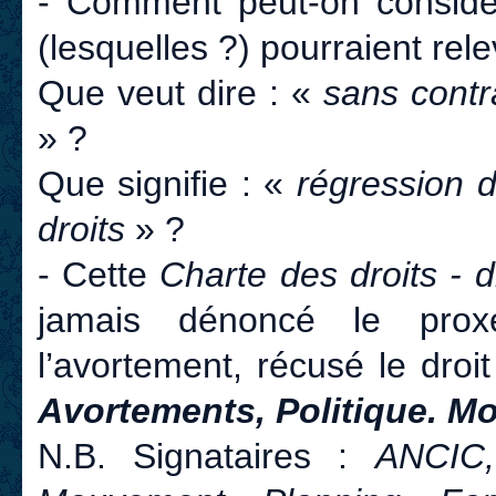
- Comment peut-on considére
(lesquelles ?) pourraient re
Que veut dire : «
sans contr
» ?
Que signifie : «
régression 
droits
» ?
- Cette
Charte des droits - 
jamais dénoncé le proxé
l’avortement, récusé le droit
Avortements, Politique. Mo
N.B. Signataires :
ANCIC,