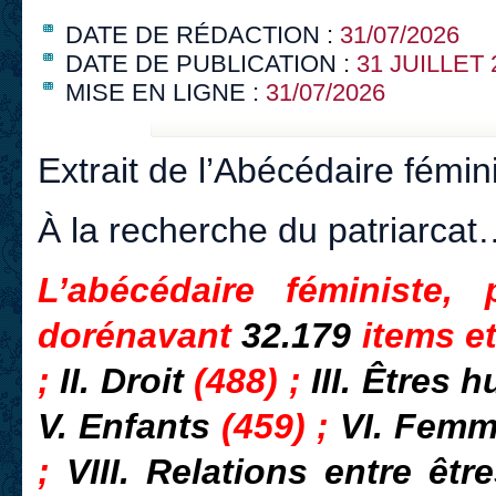
DATE DE RÉDACTION :
31/07/2026
DATE DE PUBLICATION :
31 JUILLET 
MISE EN LIGNE :
31/07/2026
Extrait de l’Abécédaire fémin
À la recherche du patriarcat
L’abécédaire féministe,
dorénavant
32.179
items e
;
II. Droit
(488) ;
III. Êtres
V. Enfants
(459) ;
VI. Fem
;
VIII. Relations entre ê