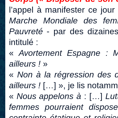
l’appel à manifester ce jour à
Marche Mondiale des femm
Pauvreté
- par des dizaines 
intitulé :
«
Avortement Espagne : Ma
ailleurs !
»
«
Non à la régression des 
ailleurs !
[…] », je lis notamm
«
Nous appelons à
: […]
Lut
femmes pourraient dispose
contrainte étatique et religi