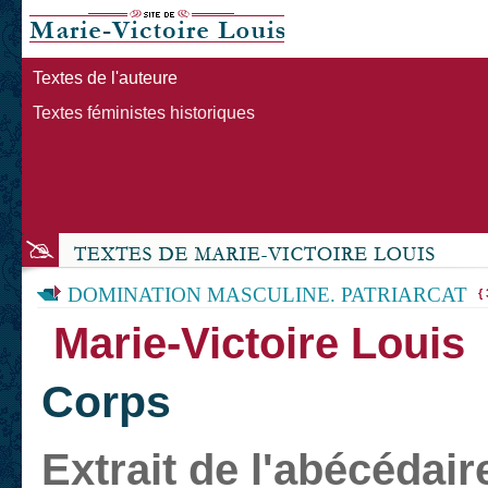
Textes de l'auteure
Textes féministes historiques
DOMINATION MASCULINE. PATRIARCAT
{ 
Marie-Victoire Louis
Corps
Extrait de l'abécédair