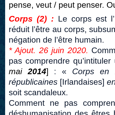
pense, veut / peut penser. O
Corps (2) :
Le corps est l’
réduit l’être au corps, subsum
négation de l’être humain.
* Ajout. 26 juin 2020.
Commen
pas comprendre qu’intituler
mai
2014
]
: «
Corps en 
républicaines
[Irlandaises]
en
soit scandaleux.
Comment ne pas comprend
déshumanisation des êtres h