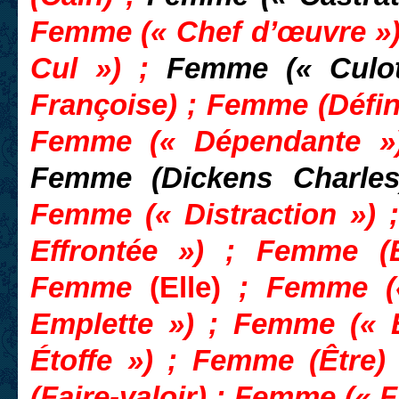
Femme
(« Chef d’œuvre »)
Cul ») ;
Femme (« Culo
Françoise) ; Femme (Défin
Femme (« Dépendante »)
Femme (Dickens Charle
Femme (« Distraction ») 
Effrontée ») ; Femme (
Femme
(Elle)
;
Femme (
Emplette ») ; Femme (« 
Étoffe ») ; Femme (Être
(Faire-valoir) ;
Femme (« F