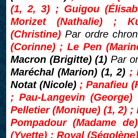
(1, 2, 3) ; Guigou (Élisa
Morizet (Nathalie)
; Ku
(Christine)
Par ordre chron
(Corinne) ; Le Pen (Marin
Macron (Brigitte) (1)
Par o
Maréchal (Marion) (1, 2)
;
Notat (Nicole)
; Panafieu (
;
Pau-Langevin (George)
;
Pelletier (Monique) (1, 2) ;
Pompadour (Madame de
(Yvette) ; Royal (Ségolène