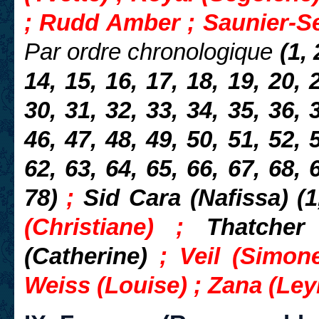
;
Rudd Amber ; Saunier-Seï
Par ordre chronologique
(1, 2
14, 15, 16, 17, 18, 19, 20, 
30, 31, 32, 33, 34, 35, 36, 
46, 47, 48, 49, 50, 51, 52, 
62, 63, 64, 65, 66, 67, 68, 
78)
;
Sid Cara (Nafissa
) (
(Christiane) ;
Thatcher
(Catherine)
; Veil (Simon
Weiss (Louise) ; Zana (Leyla