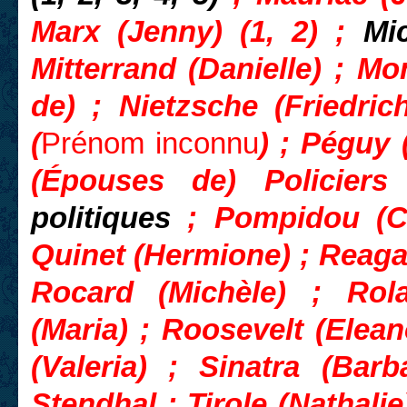
Marx (Jenny) (1, 2) ;
Mi
Mitterrand (Danielle) ; M
de) ; Nietzsche (Friedric
(
Prénom inconnu
) ;
Péguy (
(Épouses de) Policier
politiques
;
Pompidou (Cl
Quinet (Hermione) ; Reaga
Rocard (Michèle) ;
Rol
(Maria) ;
Roosevelt (Eleano
(Valeria) ; Sinatra (Bar
Stendhal ; Tirole (Nathalie