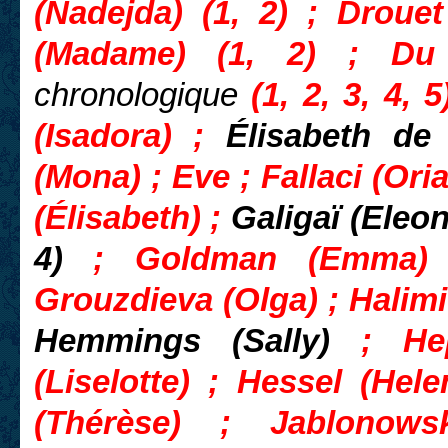
(Nadejda) (1, 2) ; Drouet
(Madame) (1, 2) ;
Du
chronologique
(1, 2, 3, 4, 
(Isadora) ;
Élisabeth de
(Mona) ; Eve ; Fallaci (Oria
(Élisabeth) ;
Galigaï (Eleo
4)
; Goldman (Emma) ;
Grouzdieva (Olga) ; Halimi
Hemmings (Sally)
; He
(Liselotte) ; Hessel (Hele
(Thérèse)
;
Jablonow