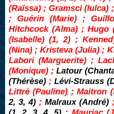
(Raïssa) ;
Gramsci (Iulca) 
;
Guérin (Marie
) ;
Guil
Hitchcock (Alma) ; Hugo 
(Isabelle) (1, 2) ; Kenne
(Nina) ; Kristeva (Julia) ; 
Labori (Marguerite) ; Lac
(Monique) ;
Latour (Chant
(Thérèse)
;
Lévi-Strauss (
Littré (Pauline) ;
Maitron (
2, 3, 4)
;
Malraux (André)
(1, 2, 3, 4, 5)
;
Mauriac (