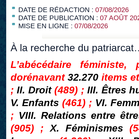
DATE DE RÉDACTION :
07/08/2026
DATE DE PUBLICATION :
07 AOÛT 20
MISE EN LIGNE :
07/08/2026
À la recherche du patriarcat
L’abécédaire féministe,
dorénavant
32.270
items e
;
II. Droit
(489) ;
III. Êtres
V. Enfants
(461) ;
VI. Fem
;
VIII. Relations entre ê
(905) ;
X. Féminismes
(