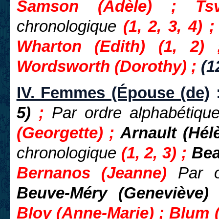
Samson (Adèle)
; Tsve
chronologique
(1, 2, 3, 4) 
Wharton (Edith) (1, 2)
Wordsworth (Dorothy) ;
(1
IV. Femmes (Épouse (de)
5)
;
Par ordre alphabétiq
(Georgette) ;
Arnault (Hél
chronologique
(1, 2, 3) ;
Bea
Bernanos (Jeanne)
Par o
Beuve-Méry (Geneviève)
Bloy (Anne-Marie) ; Blum 