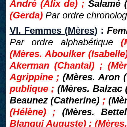
André (Alix de) ;
Salamé 
(Gerda)
Par ordre chronolog
VI. Femmes (Mères
) :
Femm
Par ordre alphabétique
(
(Mères
. Aboulker (Isabelle
Akerman (Chantal) ; (Mèr
Agrippine ;
(Mères. Aron
publique ;
(Mères
. Balzac 
Beaunez (Catherine)
;
(Mè
(Hélène) ;
(Mères. Bette
Blanqui Auguste) ;
(Mères