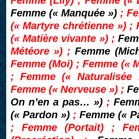
Femme (Lily) ;
Femme (« L
Femme (« Manquée »)
; F
(« Martyre chrétienne ») 
(« Matière vivante ») ;
Fem
Météore ») ;
Femme (Mich
Femme (Moi) ; Femme (« M
; Femme (« Naturalisée
Femme (« Nerveuse ») ;
Fe
On n’en a pas… »)
;
Femm
(« Pardon »)
;
Femme (« P
; Femme (Portait) ; F