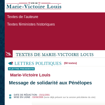
Textes de l'auteure
Textes féministes historiques
LETTRES POLITIQUES
{50 textes}
Marie-Victoire Louis
Message de solidarité aux Pénélopes
DATE DE RÉDACTION :
15/11/2001
MISE EN LIGNE :
03/09/2006
(texte déjà présent sur la version précédente du site)