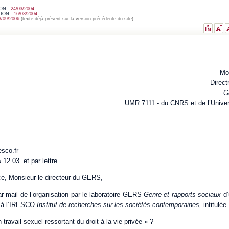
ON :
24/03/2004
ION :
16/03/2004
3/09/2006
(texte déjà présent sur la version précédente du site)
Mo
Direct
G
UMR 7111 - du CNRS et de l’Univers
sco.fr
5 12 03 et par
lettre
ce, Monsieur le directeur du GERS,
ar mail de l’organisation par le laboratoire GERS
Genre et rapports sociaux
d
l, à l’IRESCO
Institut de recherches sur les sociétés contemporaines,
intitulée 
n travail sexuel ressortant du droit à la vie privée » ?