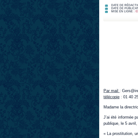
DATE DE RÉDACTI
DATE DE PUBLICAT
MISE EN LIGNE :
0
Par mail
: Gers@ire
télécopie
: 01 40 2
Madame la directri
J’ai été informée p
publique, le 5 avri
« La prostitution, u