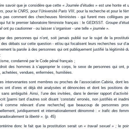
ire savoir que je considère que cette
« Journée d’études »
est une honte et u
rs
, pour le
CNRS,
pour l’Université
Paris VIII
, pour la recherche et pour le fé
s pas comment des chercheuses féministes - qui furent mes collègues pen
 qui fut le premier laboratoire féministe français : le GEDISST
. Groupe d’étud
il
ont pu cautionner - ou laisser s’organiser - une telle
« journée ».
par des personnes qui n’ont, soit jamais publié sur le sujet de la prostitutio
 des débats sur cette question - et/ou qui focalisent leurs recherches sur d
ivement la parole à des personnes qui ont publiquement justifié la légitimité d
:
nétisme, condamné par le Code pénal français ;
 droit des hommes à s’approprier le corps, le sexe de personnes qui ont, po
, achetées, vendues, enfermées, humiliées.
des intervenantes sont membres ou proches de l’association
Cabiria
, dont le
elles ont d’ores et déjà été analysées et dénoncées et dont les positions de
t sans ambiguïté. Ainsi, l’une des invitées, dans le dernier rapport d’activit
écrit [parmi tant d’autres soit disant ‘constats’ erronés, non justifiés et inad
éré comme relevant d’une recherche] que beaucoup de personnes pros
onnellement, juridiquement et internationalement dénommé :
« trafic des fem
aradoxalement
la liberté ».
(p. 45)
ntérine donc le fait que la prostitution serait un
« travail sexuel » ;
le poi