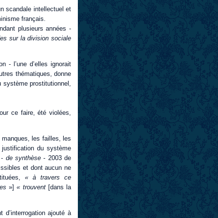
n scandale intellectuel et
minisme français.
dant plusieurs années -
es sur la division sociale
n - l’une d’elles ignorait
’autres thématiques, donne
u système prostitutionnel,
ur ce faire, été violées,
s manques, les failles, les
 justification du système
é -
de synthèse
- 2003 de
missibles et dont aucun ne
tituées,
« à travers ce
mes
»]
« trouvent
[dans la
nt d’interrogation ajouté à