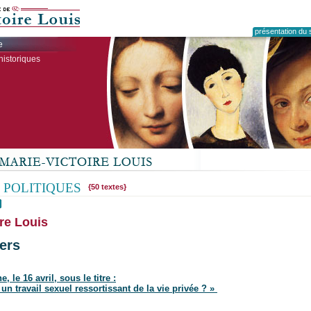
présentation du s
e
historiques
 POLITIQUES
{50 textes}
re Louis
ers
, le 16 avril, sous le titre :
 un travail sexuel ressortissant de la vie privée ? »