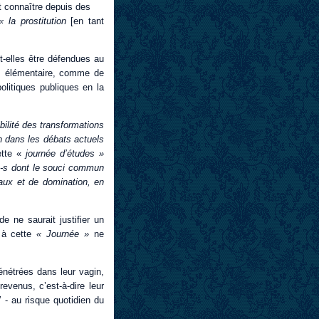
it connaître depuis des
« la prostitution
[en tant
t-elles être défendues au
s élémentaire, comme de
politiques publiques en la
gibilité des transformations
on dans les débats actuels
tte «
journée d’études »
e-s dont le souci commun
iaux et de domination, en
 ne saurait justifier un
s à cette
« Journée »
ne
pénétrées dans leur vagin,
venus, c’est-à-dire leur
’ - au risque quotidien du