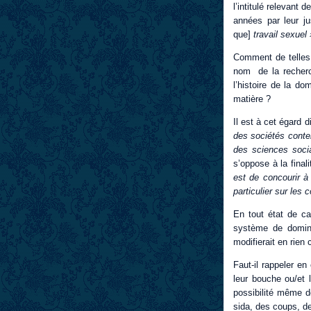
l’intitulé relevant
années par leur ju
que]
travail sexuel 
Comment de telles m
nom de la recherc
l’histoire de la do
matière ?
Il est à cet égard 
des sociétés contem
des sciences soci
s’oppose à la final
est de concourir à
particulier sur les
En tout état de c
système de dominat
modifierait en rien c
Faut-il rappeler en
leur bouche ou/et 
possibilité même de
sida, des coups, de