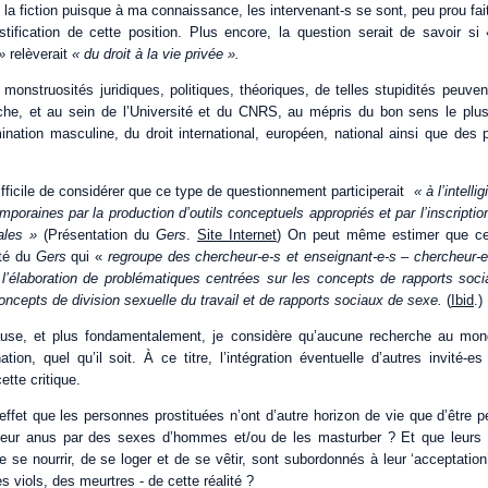
 de la fiction puisque à ma connaissance, les intervenant-s se sont, peu prou fa
stification de cette position. Plus encore, la question serait de savoir si
»
relèverait
« du droit à la vie privée ».
onstruosités juridiques, politiques, théoriques, de telles stupidités peuven
he, et au sein de l’Université et du CNRS, au mépris du bon sens le plu
mination masculine, du droit international, européen, national ainsi que des 
difficile de considérer que ce type de questionnement participerait
« à l’intelli
poraines par la production d’outils conceptuels appropriés et par l’inscripti
ales »
(Présentation du
Gers
.
Site Internet
) On peut même estimer que ce
ité du
Gers
qui «
regroupe des chercheur-e-s et enseignant-e-s – chercheur-
 l’élaboration de problématiques centrées sur les concepts de rapports soc
 concepts de division sexuelle du travail et de rapports sociaux de sexe.
(
Ibid
.)
ause, et plus fondamentalement,
je considère qu’aucune recherche au monde
ion, quel qu’il soit. À ce titre, l’intégration éventuelle d’autres invité-e
ette critique.
 effet que les personnes prostituées n’ont d’autre horizon de vie que d’être 
leur anus par des sexes d’hommes et/ou de les masturber ? Et que leurs re
 se nourrir, de se loger et de se vêtir, sont subordonnés à leur ‘acceptation
s viols, des meurtres - de cette réalité ?