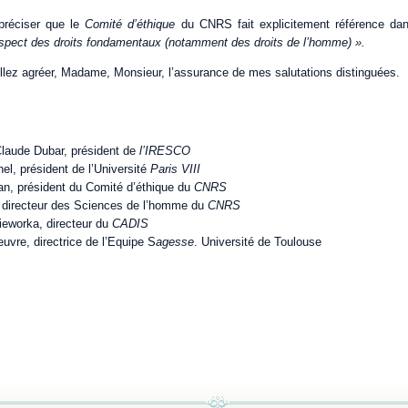
 préciser que le
Comité d’éthique
du CNRS fait explicitement référence da
espect des droits fondamentaux (notamment des droits de l’homme) ».
illez agréer, Madame, Monsieur, l’assurance de mes salutations distinguées.
laude Dubar, président de
l’IRESCO
el, président de l’Université
Paris VIII
an, président du Comité d’éthique du
CNRS
 directeur des Sciences de l’homme du
CNRS
eworka, directeur du
CADIS
vre, directrice de l’Equipe S
agesse
. Université de Toulouse