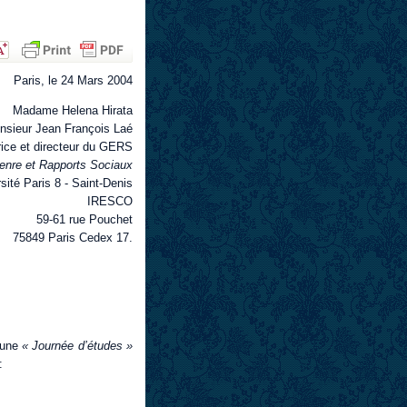
Paris, le 24 Mars 2004
Madame Helena Hirata
nsieur Jean François Laé
rice et directeur du GERS
enre et Rapports Sociaux
ité Paris 8 - Saint-Denis
IRESCO
59-61 rue Pouchet
75849 Paris Cedex 17.
’une
« Journée d’études »
: