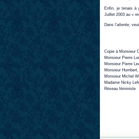
Enfin, je tenais à
Juillet 2003 au
« r
Dans l’attente, veu
Copie à Monsieur C
Monsieur Pierre Lun
Monsieur Pierre Le
Monsieur Humbert,
Monsieur Michel Wi
Madame Nicky Lefeu
Réseau féministe