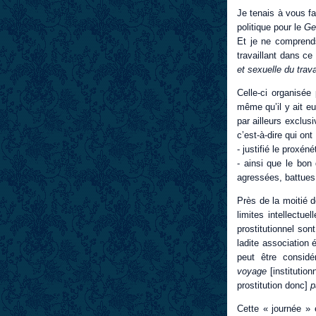
Je tenais à vous fa
politique pour le
Ge
Et je ne comprend
travaillant dans ce
et sexuelle du trava
Celle-ci organisée 
même qu’il y ait eu
par ailleurs exclus
c’est-à-dire qui ont 
- justifié le proxé
- ainsi que le bon
agressées, battues
Près de la moitié 
limites intellectu
prostitutionnel son
ladite association 
peut être consid
voyage
[instituti
prostitution donc]
p
Cette « journée » e