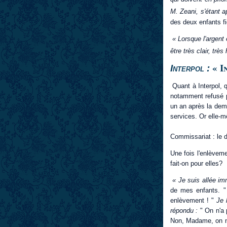
M. Zeani, s'étant ap
des deux enfants figu
« Lorsque l'argent 
être très clair, trè
« I
Interpol :
Quant à Interpol, 
notamment refusé pa
un an après la dema
services. Or elle-m
Commissariat : le 
Une fois l'enlèvem
fait-on pour elles?
« Je suis allée imm
de mes enfants. 
enlèvement ! "
Je 
répondu :
" On n'a 
Non, Madame, on ne 