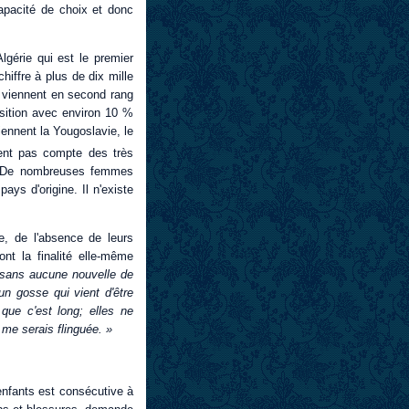
 capacité de choix et donc
Algérie qui est le premier
hiffre à plus de dix mille
c viennent en second rang
sition avec environ 10 %
iennent la Yougoslavie, le
ent pas compte des très
e. De nombreuses femmes
ays d'origine. Il n'existe
, de l'absence de leurs
ont la finalité elle-même
s, sans aucune nouvelle de
n gosse qui vient d'être
que c'est long; elles ne
 me serais flinguée. »
 enfants est consécutive à