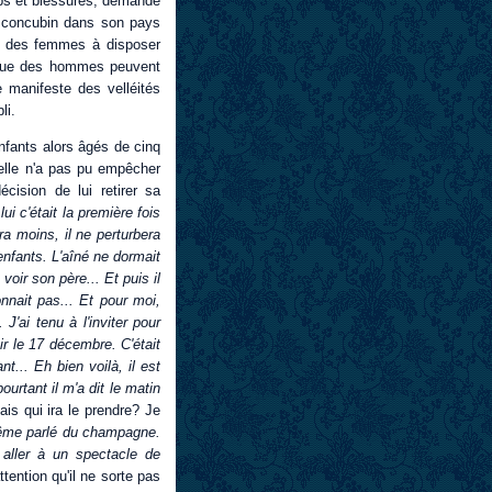
ups et blessures, demande
u concubin dans son pays
oit des femmes à disposer
e que des hommes peuvent
 manifeste des velléités
li.
fants alors âgés de cinq
elle n'a pas pu empêcher
cision de lui retirer sa
lui c'était la première fois
ra moins, il ne perturbera
enfants. L'aîné ne dormait
 voir son père... Et puis il
nnait pas... Et pour moi,
J'ai tenu à l'inviter pour
nir le 17 décembre. C'était
t... Eh bien voilà, il est
pourtant il m'a dit le matin
ais qui ira le prendre? Je
ême parlé du champagne.
 aller à un spectacle de
ttention qu'il ne sorte pas