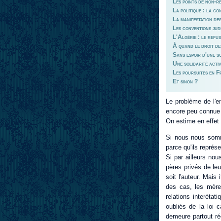
Les points de non-r
La politique : la co
La manifestation des
Les conventions judic
L'Algérie : le refu
À quand le droit de
Sans espoir d'une s
Une solidarité acti
Les poursuites en 
Et sinon ?
Le problème de l'en
encore peu connue 
On estime en effet
Si nous nous somme
parce qu'ils représ
Si par ailleurs no
pères privés de leu
soit l'auteur. Mai
des cas, les mères
relations interétat
oubliés de la loi 
demeure partout rég