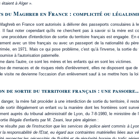
 étaient à Alger ».
s du Maghreb en France : complicité ou légalisme
aghreb en France sont autorisés à délivrer des passeports consulaires à le
. II faut noter cependant qu'ils ne cherchent pas à savoir si la mère est 
ne procédure d'interdiction de sortie du territoire français est engagée. En eff
brement avec un titre français ou avec un passeport de la nationalité du père
rimée, en 1971. Mais ce qui pose problème, c'est qu’à l'inverse, la sortie du t
umise à l'autorisation paternelle.
 dans l'autre, ce sont les mères et les enfants qui en sont les victimes.
èse de menaces et de risques réels d'enlèvement, elles ne disposent que de
 de visite ne devienne l'occasion d'un enlèvement sauf à se mettre hors la lo
on de sortie du territoire français : une passoire..
danger, la mère fait procéder à une interdiction de sortie du territoire, il res
n de sortir illégalement un enfant vu la manière dont les frontières sont surv
ugement auprès du tribunal administratif de Lyon, du 7-8-1980, le ministère de l
rtie illégale d'enfants par M. Zeani, leur père algérien :
 ne résulte pas de l'instruction que les services de police aient commis à Lyo
 la responsabilité de l'Etat, eu égard aux contraintes matérielles liées aux v
ité respecter les nécessités de fluidité et de régularité horaire du trafic aéri