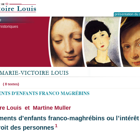
présentation du s
e
historiques
{ 8 textes}
NTS D'ENFANTS FRANCO MAGRÉBINS
re Louis et Martine Muller
ents d’enfants franco-maghrébins ou l’intérêt
1
roit des personnes