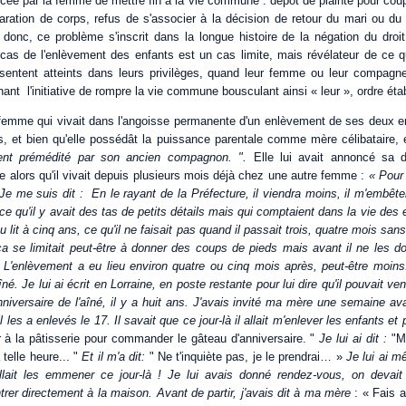
cée par la femme de mettre fin à la vie commune : dépôt de plainte pour co
aration de corps, refus de s'associer à la décision de retour du mari ou d
e donc, ce problème s'inscrit dans la longue histoire de la négation du dr
 cas de l'enlèvement des enfants est un cas limite, mais révélateur de c
 sentent atteints dans leurs privilèges, quand leur femme ou leur compagne
ant l'initiative de rompre la vie commune bousculant ainsi « leur », ordre étab
femme qui vivait dans l'angoisse permanente d'un enlèvement de ses deux en
, et bien qu'elle possédât la puissance parentale comme mère célibataire, 
ent prémédité par son ancien compagnon. ".
Elle lui avait annoncé sa dé
le alors qu'il vivait depuis plusieurs mois déjà chez une autre femme :
« Pour 
 Je me suis dit : En le rayant de la Préfecture, il viendra moins, il m'embête
ce qu'il y avait des tas de petits détails mais qui comptaient dans la vie des 
 au lit à cinq ans, ce qu'il ne faisait pas quand il passait trois, quatre mois sans
ça se limitait peut-être à donner des coups de pieds mais avant il ne les do
. L'enlèvement a eu lieu environ quatre ou cinq mois après, peut-être moins. 
aîné. Je lui ai écrit en Lorraine, en poste restante pour lui dire qu'il pouvait ve
anniversaire de l'aîné, il y a huit ans. J'avais invité ma mère une semaine avan
l les a enlevés le 17. Il savait que ce jour-là il allait m'enlever les enfants et 
r à la pâtisserie pour commander le gâteau d'anniversaire. "
Je lui ai dit :
"M
telle heure... "
Et il m'a dit:
" Ne t'inquiète pas, je le prendrai… »
Je lui ai m
 allait les emmener ce jour-là ! Je lui avais donné rendez-vous, on devait
trer directement à la maison. Avant de partir, j'avais dit à ma mère
: « Fais a