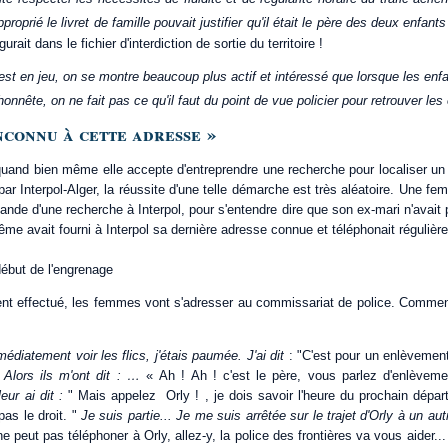
proprié le livret de famille pouvait justifier qu'il était le père des deux enfant
rait dans le fichier d'interdiction de sortie du territoire !
est en jeu, on se montre beaucoup plus actif et intéressé que lorsque les enfan
s honnête, on ne fait pas ce qu'il faut du point de vue policier pour retrouver les
nconnu à cette adresse »
quand bien même elle accepte d'entreprendre une recherche pour localiser un 
r Interpol-Alger, la réussite d'une telle démarche est très aléatoire. Une f
nde d'une recherche à Interpol, pour s'entendre dire que son ex-mari n'avait 
ême avait fourni à Interpol sa dernière adresse connue et téléphonait régulièr
début de l'engrenage
ent effectué, les femmes vont s'adresser au commissariat de police. Commen
édiatement voir les flics, j'étais paumée. J'ai dit
: "C'est pour un enlèvement 
"
Alors ils m'ont dit : …
« Ah ! Ah ! c'est le père, vous parlez d'enlèvem
leur ai dit :
" Mais appelez Orly ! , je dois savoir l'heure du prochain dépar
pas le droit. "
Je suis partie... Je me suis arrêtée sur le trajet d'Orly à un au
peut pas téléphoner à Orly, allez-y, la police des frontières va vous aider...