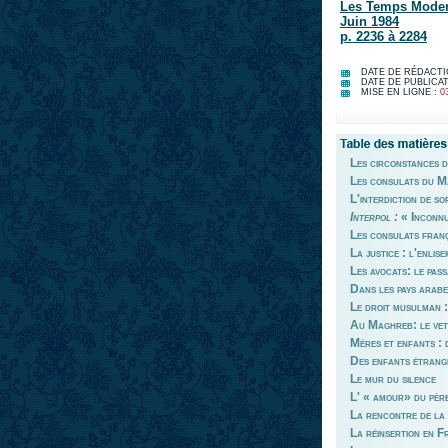
Les Temps Mode
Juin 1984
p. 2236 à 2284
DATE DE RÉDACTI
DATE DE PUBLICAT
MISE EN LIGNE :
0
Les circonstances d
Les consulats du Ma
L'interdiction de sor
Interpol :
« Inconnu
Les consulats franç
La justice : l'enlis
Les avocats: le pass
Dans les pays arabes
Le droit musulman :
Au Maghreb: le vet
Mères et enfants : 
Des enfants étrang
Le mur du silence
L' « amour» du père
La rencontre de la 
La réinsertion en Fr