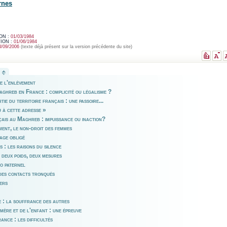
rnes
ON :
01/03/1984
ION :
01/06/1984
3/09/2006
(texte déjà présent sur la version précédente du site)
e l'enlèvement
ghreb en France : complicité ou légalisme ?
tie du territoire français : une passoire...
 à cette adresse »
ais au Maghreb : impuissance ou inaction?
ement, le non-droit des femmes
age obligé
 : les raisons du silence
 deux poids, deux mesures
o paternel
des contacts tronqués
ers
 : la souffrance des autres
mère et de l'enfant : une épreuve
ance : les difficultés