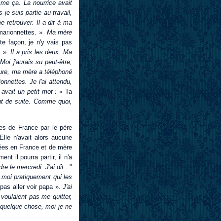
me ça. La nourrice avait
je suis partie au travail,
e retrouver. Il a dit à ma
e marionnettes. »
Ma mère
te façon, je n'y vais pas
. ».
Il a pris les deux. Ma
oi j'aurais su peut-être,
heure, ma mère a téléphoné
onnettes. Je l'ai attendu,
 avait un petit mot :
« Ta
out de suite. Comme quoi,
es de France par le père
Elle n'avait alors aucune
 nées en France et de mère
t il pourra partir, il n'a
e le mercredi. J'ai dit :
"
t moi pratiquement qui les
as aller voir papa »
. J'ai
voulaient pas me quitter,
 quelque chose, moi je ne