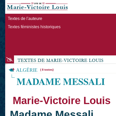
Textes de l'auteure
Textes féministes historiques
ALGÉRIE
{ 8 textes}
MADAME MESSALI
Marie-Victoire Louis
Madame Messali