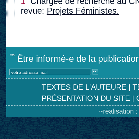
1
Chargée de recherche au CN
revue:
Projets Féministes.
Être informé-e de la publicati
TEXTES DE L'AUTEURE
|
T
PRÉSENTATION DU SITE
|
~réalisation