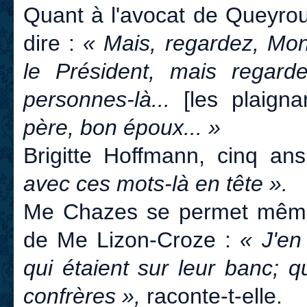
Quant à l'avocat de Queyrou
dire :
« Mais, regardez, Mon
le Président, mais regar
personnes-là...
[les plaign
père, bon époux... »
Brigitte Hoffmann, cinq a
avec ces mots-là en tête ».
Me Chazes se permet même
de Me Lizon-Croze :
« J'en
qui étaient sur leur banc; q
confrères »,
raconte-t-elle.