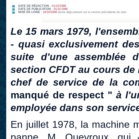
DATE DE RÉDACTION :
01/10/1986
DATE DE PUBLICATION :
01/11/1986
MISE EN LIGNE :
16/10/2006
(texte déjà présent sur la version précédente du site)
Le 15 mars 1979, l'ensemb
- quasi exclusivement des
suite d'une assemblée d
section CFDT au cours de l
chef de service de la com
manqué de respect "
à l'u
employée dans son service
En juillet 1978, la machine
panne, M. Queyroux, qui