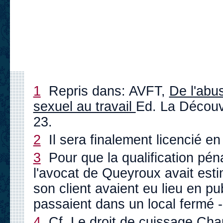
1
Repris dans: AVFT,
De l'abu
sexuel au travail
Ed. La Découv
23.
2
Il sera finalement licencié e
3
Pour que la qualification péna
l'avocat de Queyroux avait est
son client avaient eu lieu en pu
passaient dans un local fermé - 
4
Cf.
Le droit de cuissage
Chapi