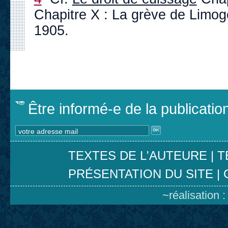
Chapitre X : La grève de Limoge
1905.
Être informé-e de la publicati
TEXTES DE L'AUTEURE
|
T
PRÉSENTATION DU SITE
|
~réalisation