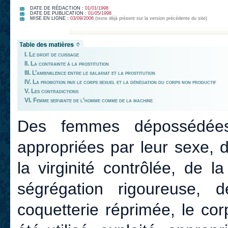
DATE DE RÉDACTION :
01/01/1998
DATE DE PUBLICATION :
01/05/1998
MISE EN LIGNE :
03/09/2006
(texte déjà présent sur la version précédente du site)
I. Le droit de cuissage
II. La contrainte à la prostitution
III. L’ambivalence entre le salariat et la prostitution
IV. La promotion par le corps sexuel et la dénégation du corps non productif
V. Les contradictions
VI. Femme servante de l’homme comme de la machine
Des femmes dépossédée
appropriées par leur sexe, de
la virginité contrôlée, de l
ségrégation rigoureuse,
coquetterie réprimée, le co