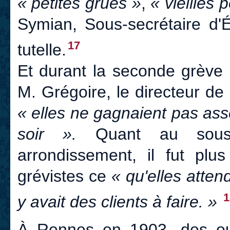
« petites grues »
,
« vieilles
Symian, Sous-secrétaire d'É
17
tutelle.
Et durant la seconde grève 
M. Grégoire, le directeur de
« elles ne gagnaient pas assez
soir ».
Quant au sous-
arrondissement, il fut plus
grévistes ce
« qu'elles atten
1
y avait des clients à faire. »
À Rennes en 1903, des ouvr