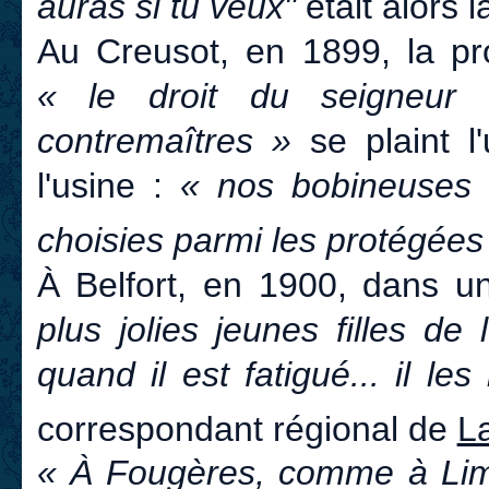
auras si tu veux"
était alors 
Au Creusot, en 1899, la pr
« le droit du seigneur
contremaîtres »
se plaint l
l'usine :
« nos bobineuses e
choisies parmi les protégées
À Belfort, en 1900, dans un 
plus jolies jeunes filles de
quand il est fatigué... il le
correspondant régional de
L
« À Fougères, comme à Li