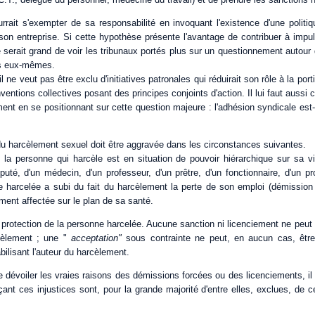
rrait s'exempter de sa responsabilité en invoquant l'existence d'une politi
on entreprise. Si cette hypothèse présente l'avantage de contribuer à impuls
ue serait grand de voir les tribunaux portés plus sur un questionnement autour 
its eux-mêmes.
l ne veut pas être exclu d'initiatives patronales qui réduirait son rôle à la por
entions collectives posant des principes conjoints d'action. Il lui faut aussi c
nt en se positionnant sur cette question majeure : l'adhésion syndicale est-
du harcèlement sexuel doit être aggravée dans les circonstances suivantes.
 la personne qui harcèle est en situation de pouvoir hiérarchique sur sa vic
uté, d'un médecin, d'un professeur, d'un prêtre, d'un fonctionnaire, d'un prop
e harcelée a subi du fait du harcèlement la perte de son emploi (démission
ment affectée sur le plan de sa santé.
la protection de la personne harcelée. Aucune sanction ni licenciement ne peut 
cèlement ; une "
acceptation"
sous contrainte ne peut, en aucun cas, êt
ilisant l'auteur du harcèlement.
de dévoiler les vraies raisons des démissions forcées ou des licenciements, i
nt ces injustices sont, pour la grande majorité d'entre elles, exclues, de c