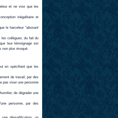
eleur et ne vise que les
nception inégalitaire et
que le harceleur
"abusant
 les collègues, du fait du
s que leur témoignage est
as non plus évoqué.
out en spécifiant que les
nement de travail, par des
ne pas viser une personne
humilier, de dégrader une
d'une personne, par des
une déqualification, un