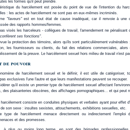
utes les formes qu'il peut prendre.
téristique du harcèlement est posée du point de vue de l'intention du harc
elles : les actes de harcèlement ne sont pas en eux-mêmes incriminés.
erme
"faveurs"
est en tout état de cause inadéquat, car il renvoie à une co
passée des rapports hommes/femmes.
pas visés les harceleurs - collègues de travail, l'amendement ne pénalisant 
i confèrent ses fonctions"
.
évue la protection des témoins, alors qu'ils sont particulièrement vulnérables :
ion, les fournisseurs ou clients, du fait des relations commerciales, alor
ablissement de la preuve. Le harcèlement sexuel hors milieu de travail n'est p
t de pouvoir
nomène de harcèlement sexuel et le définir, il est utile de catégoriser, t
pas exclusives l'une l'autre et que leurs manifestations peuvent se recouper.
idérer qu'il existe un premier type de harcèlement sexuel affectant l'environ
, des plaisanteries obscènes, des affichages pornographiques... et qui peut 
harcèlement consiste en conduites physiques et verbales ayant pour effet d'
de son sexe : insultes sexistes, attouchements, exhibitions sexuelles, etc.
me type de harcèlement menace directement ou indirectement l'emploi 
s menaces et des promesses.
 à plus ou moins long terme, en sont des brimades professionnelles, 