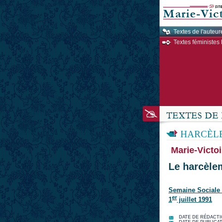
Textes de l'auteur
Textes féministes 
HARCÈLE
Marie-Victoi
Le harcèlem
Semaine Sociale
er
1
juillet 1991
DATE DE RÉDACTI
DATE DE PUBLICAT