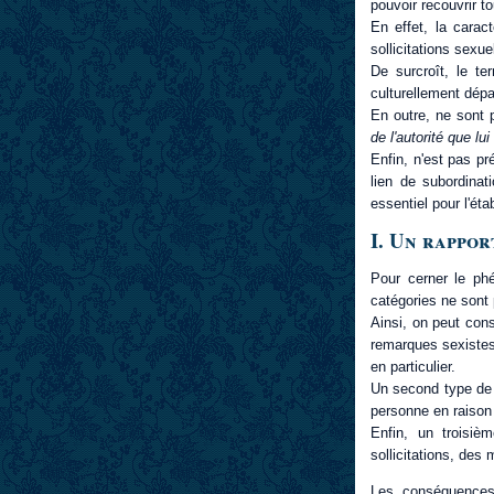
pouvoir recouvrir to
En effet, la carac
sollicitations sexu
De surcroît, le t
culturellement dé
En outre, ne sont 
de l'autorité que lu
Enfin, n'est pas pr
lien de subordinat
essentiel pour l'ét
I. Un rappor
Pour cerner le phé
catégories ne sont 
Ainsi, on peut cons
remarques sexistes
en particulier.
Un second type de 
personne en raison 
Enfin, un troisiè
sollicitations, de
Les conséquences,