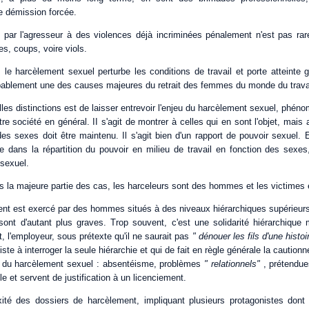
e démission forcée.
 par l'agresseur à des violences déjà incriminées pénalement n'est pas rare
s, coups, voire viols.
 le harcèlement sexuel perturbe les conditions de travail et porte atteinte
ablement une des causes majeures du retrait des femmes du monde du travai
telles distinctions est de laisser entrevoir l'enjeu du harcèlement sexuel, phé
otre société en général. II s'agit de montrer à celles qui en sont l'objet, mais
es sexes doit être maintenu. Il s'agit bien d'un rapport de pouvoir sexuel.
re dans la répartition du pouvoir en milieu de travail en fonction des sexes
 sexuel.
ns la majeure partie des cas, les harceleurs sont des hommes et les victimes
nt est exercé par des hommes situés à des niveaux hiérarchiques supérieur
nt d'autant plus graves. Trop souvent, c'est une solidarité hiérarchique
, l'employeur, sous prétexte qu'il ne saurait pas
" dénouer les fils d'une histo
iste à interroger la seule hiérarchie et qui de fait en règle générale la cautionn
du harcèlement sexuel : absentéisme, problèmes
" relationnels"
, prétendue
le et servent de justification à un licenciement.
té des dossiers de harcèlement, impliquant plusieurs protagonistes dont l