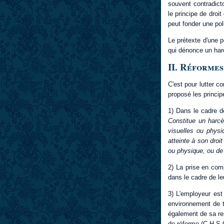
souvent contradicto
le principe de droi
peut fonder une pol
Le prétexte d'une 
qui dénonce un har
II. Réformes
C'est pour lutter c
proposé les princip
1) Dans le cadre d
Constitue un harcè
visuelles ou physi
atteinte à son droi
ou physique, ou de 
2) La prise en comp
dans le cadre de le
3) L'employeur est 
environnement de t
également de sa res
de réforme (C.H.S.C