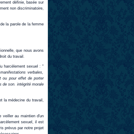
irement définie, basée sur
ement non discriminatoire,
 de la parole de la femme
ssionnelle, que nous avons
oit du travail.
du harcèlement sexuel : "
manifestations verbales,
 ou pour effet de porter
es de son. intégrité morale
t la médecine du travail,
e veiller au maintien d'un
arcèlement sexuel, il est
s prévus par notre projet
nécessaires.