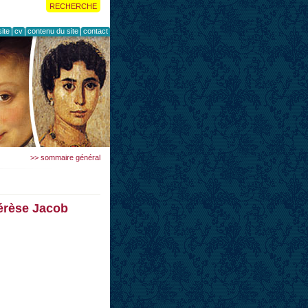
RECHERCHE
ite
cv
contenu du site
contact
>> sommaire général
hérèse Jacob