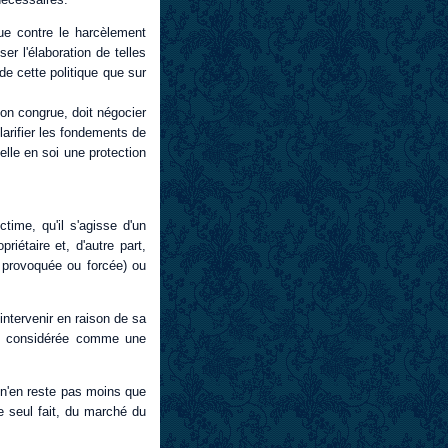
que contre le harcèlement
er l'élaboration de telles
de cette politique que sur
tion congrue, doit négocier
larifier les fondements de
elle en soi une protection
time, qu'il s'agisse d'un
riétaire et, d'autre part,
 provoquée ou forcée) ou
intervenir en raison de sa
re considérée comme une
l n'en reste pas moins que
e seul fait, du marché du