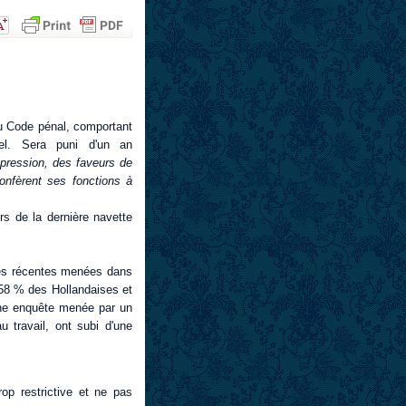
au Code pénal, comportant
l. Sera puni d'un an
ou pression, des faveurs de
onfèrent ses fonctions à
rs de la dernière navette
êtes récentes menées dans
58 % des Hollandaises et
ne enquête menée par un
 travail, ont subi d'une
op restrictive et ne pas