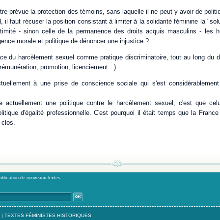
re prévue la protection des témoins, sans laquelle il ne peut y avoir de polit
 il faut récuser la position consistant à limiter à la solidarité féminine la "s
timité - sinon celle de la permanence des droits acquis masculins - les h
ence morale et politique de dénoncer une injustice ?
ce du harcèlement sexuel comme pratique discriminatoire, tout au long du d
rémunération, promotion, licenciement...).
tuellement à une prise de conscience sociale qui s'est considérablement
e actuellement une politique contre le harcèlement sexuel, c'est que cel
litique d'égalité professionnelle. C'est pourquoi il était temps que la France 
 clos.
publication de nouveaux textes
|
TEXTES FÉMINISTES HISTORIQUES