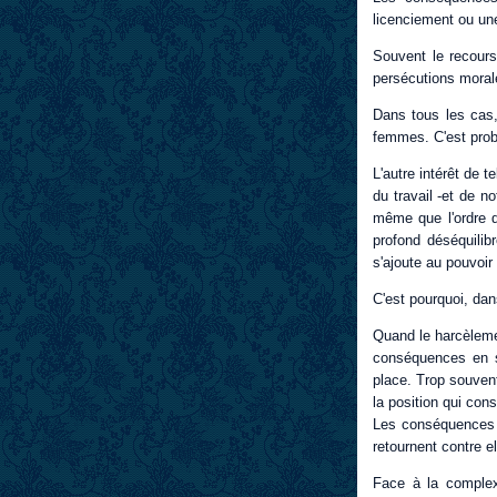
licenciement ou un
Souvent le recours
persécutions morale
Dans tous les cas,
femmes. C'est prob
L'autre intérêt de 
du travail -et de n
même que l'ordre d
profond déséquilib
s'ajoute au pouvoir
C'est pourquoi, da
Quand le harcèleme
conséquences en so
place. Trop souvent
la position qui cons
Les conséquences 
retournent contre el
Face à la complexi