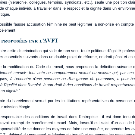
ires (hiérarchie, collègues, témoins, syndicats, etc.), seule une position cla
t de chaque individu à travailler dans le respect et la dignité dans un environn
itique.
possible fausse accusation féminine ne peut légitimer la non-prise en compte
cèlement.
 proposées par l’AVFT
ontre cette discrimination qui vide de son sens toute politique d'égalité profe
es essentiels suivants dans un double projet de réforme, en droit pénal et en dr
e la modification du Code du travail, nous proposons la définition suivante 
lement sexuel~ tout acte ou comportement sexuel ou sexiste qui, par ses 
ques, à l'encontre d'une personne ou d'un groupe de personnes, a pour but
t à l'égalité dans l'emploi, à son droit à des conditions de travail respectueus
sa dignité."
te du harcèlement sexuel par les institutions représentatives du personnel e
ur mission élargie.
responsable des conditions de travail dans l'entreprise : il est donc tenu d
ravail exempt de harcèlement sexuel. Mais, lorsqu'il est saisi d'un cas de h
ponsabilité de se donner les moyens de faire une enquête, de prendre les avi
.T., délégué du personnel, médecine du travail) et de prendre les sanctions 