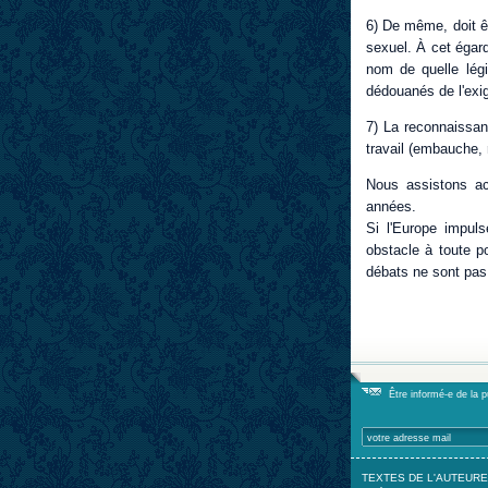
6) De même, doit êt
sexuel. À cet égard,
nom de quelle légi
dédouanés de l'exig
7) La reconnaissan
travail (embauche, 
Nous assistons ac
années.
Si l'Europe impuls
obstacle à toute po
débats ne sont pas
Être informé-e de la 
TEXTES DE L'AUTEURE