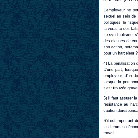
L'employeur ne pou
sexuel au sein de s
politiques, le risq
la véracité des fa
Le syndicalisme, s'i
des clauses de conv
son action, notamme
pour un harceleur ?
4) La pénalisation 
D'une part, lorsque
employeur, d'un dép
lorsque la personn
s'est trouvée grave
5) Il faut assurer 
résistance au har
caution déresponsab
S'il est important 
les femmes dénonça
travail.