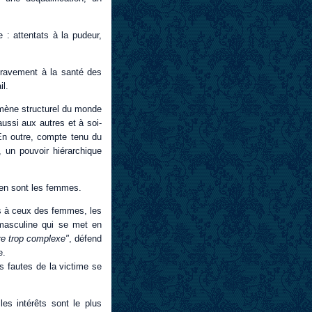
 : attentats à la pudeur,
 gravement à la santé des
l.
nomène structurel du monde
 aussi aux autres et à soi-
 En outre, compte tenu du
, un pouvoir hiérarchique
 en sont les femmes.
s à ceux des femmes, les
 masculine qui se met en
ire trop complexe"
, défend
e.
s fautes de la victime se
es intérêts sont le plus