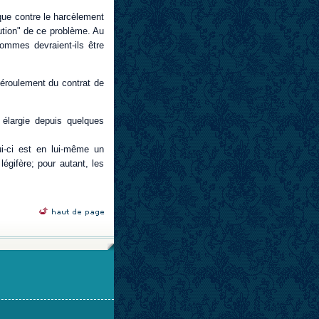
ique contre le harcèlement
olution" de ce problème. Au
ommes devraient-ils être
éroulement du contrat de
 élargie depuis quelques
ui-ci est en lui-même un
légifère; pour autant, les