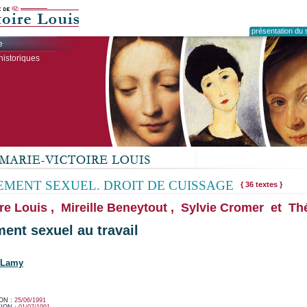
présentation du s
e
historiques
MENT SEXUEL. DROIT DE CUISSAGE
{ 36 textes }
re Louis , Mireille Beneytout , Sylvie Cromer et T
ent sexuel au travail
 Lamy
ON :
25/06/1991
ION :
01/07/1991