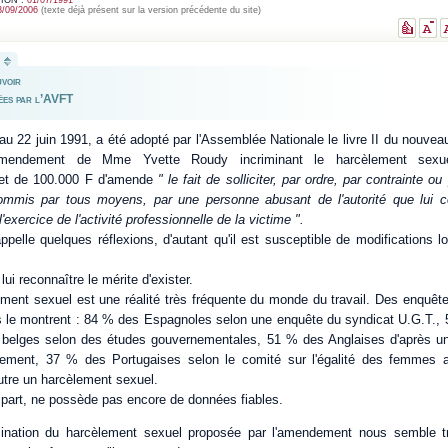
3/09/2006
(texte déjà présent sur la version précédente du site)
uvoir
sées par l’AVFT
au 22 juin 1991, a été adopté par l'Assemblée Nationale le livre II du nouve
endement de Mme Yvette Roudy incriminant le harcèlement sexue
et de 100.000 F d'amende
" le fait de solliciter, par ordre, par contrainte 
commis par tous moyens, par une personne abusant de l'autorité que lui c
'exercice de l'activité professionnelle de la victime ".
elle quelques réflexions, d'autant qu'il est susceptible de modifications lo
 lui reconnaître le mérite d'exister.
lement sexuel est une réalité très fréquente du monde du travail. Des enqu
 le montrent : 84 % des Espagnoles selon une enquête du syndicat U.G.T., 
elges selon des études gouvernementales, 51 % des Anglaises d'après u
ement, 37 % des Portugaises selon le comité sur l'égalité des femmes au
utre un harcèlement sexuel.
 part, ne possède pas encore de données fiables.
imination du harcèlement sexuel proposée par l'amendement nous semble tr