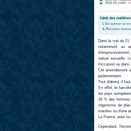
MISE EN LIGNE :
0
I. Un rapport de po
II. Réformes propo
Dans la nuit du 21 
notamment un am
d'emprisonnement 
nature sexuelle, 
l'occasion ou dans l
Cet amendement app
parlementaire.
Tout d'abord, il faut
En effet, le harcè
les pays européens
34 % des femmes b
organisme de plac
manière ou d'une a
La France, pour sa
Cependant, l'incr