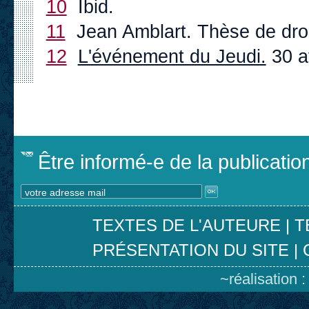
10
Ibid.
11
Jean Amblart. Thèse de dro
12
L'événement du Jeudi.
30 a
Être informé-e de la publicati
TEXTES DE L'AUTEURE
|
T
PRÉSENTATION DU SITE
|
~réalisation