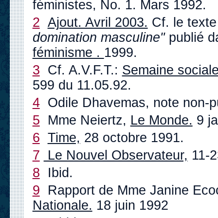
féministes, No. 1. Mars 1992.
2
Ajout. Avril 2003.
Cf. le texte 
domination masculine"
publié da
féminisme .
1999.
3
Cf. A.V.F.T.:
Semaine social
599 du 11.05.92.
4
Odile Dhavemas, note non-pu
5
Mme Neiertz,
Le Monde.
9 ja
6
Time,
28 octobre 1991.
7
Le Nouvel Observateur,
11-2
8
Ibid.
9
Rapport de Mme Janine Ecoc
Nationale.
18 juin 1992