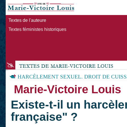
Textes de l'auteure
Textes féministes historiques
HARCÈLEMENT SEXUEL. DROIT DE CUIS
Marie-Victoire Louis
Existe-t-il un harcèl
française" ?