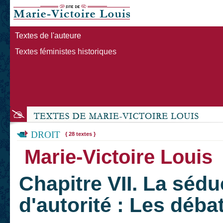
Textes de l'auteure
Textes féministes historiques
DROIT
{ 28 textes }
Marie-Victoire Louis
Chapitre VII. La séd
d'autorité : Les déba