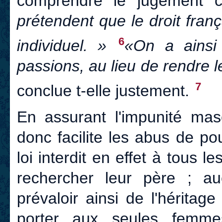
comprendre le jugement c
prétendent que le droit fran
6
individuel. »
«On a ainsi 
passions, au lieu de rendre 
7
conclue t-elle justement.
En assurant l'impunité mascu
donc facilite les abus de po
loi interdit en effet à tous l
rechercher leur père ; a
prévaloir ainsi de l'héritage 
porter aux seules femmes