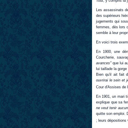
Tout, y compris la 
Les assassinats de
des supérieurs hiér
jugements qui souv
femmes, dès lors q
semble à leur propri
En voici trois exem
En 1900, une dén
Courcherie, sauva
avances"
que lui au
lui taillade la gorg
Bien qu'il ait fai
ouvrirai le sein et
Cour d'Assises de 
En 1901, un mari ti
explique que sa fe
ne veut tenir aucu
quitte son emploi. 
; leurs dépositions