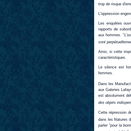
trop de risque d'er
L'oppression engend
Les enquêtes ouvr
rapports de subordi
aux hommes. "
L'us
sont perpétuelleme
Ainsi, si cette imp
caractéristiques.
Le silence est fo
femmes.
Dans les Manufactur
aux Galeries Lafaye
est absolument déf
des objets indispen
Cette répression 
dans les filatures
parler
"pour la bonn