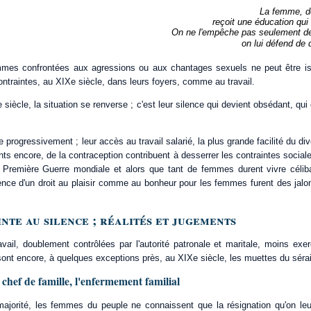
La femme, d
reçoit une éducation qui
On ne l'empêche pas seulement de p
on lui défend de 
mes confrontées aux agressions ou aux chantages sexuels ne peut être isol
ontraintes, au XIXe siècle, dans leurs foyers, comme au travail.
siècle, la situation se renverse ; c'est leur silence qui devient obsédant, qui 
e progressivement ; leur accès au travail salarié, la plus grande facilité du di
ents encore, de la contraception contribuent à desserrer les contraintes social
a Première Guerre mondiale et alors que tant de femmes durent vivre céliba
ence d'un droit au plaisir comme au bonheur pour les femmes furent des jalo
inte au silence ; réalités et jugements
ail, doublement contrôlées par l'autorité patronale et maritale, moins e
, sont encore, à quelques exceptions près, au XIXe siècle, les muettes du sérai
 chef de famille, l'enfermement familial
ajorité, les femmes du peuple ne connaissent que la résignation qu'on le