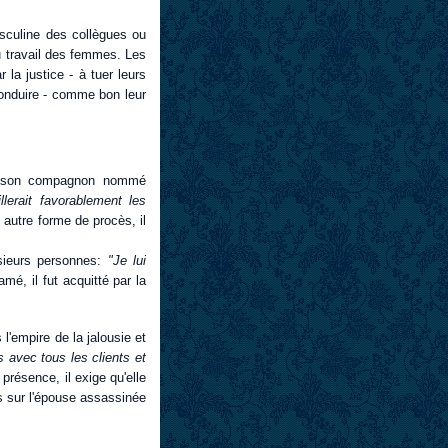
sculine des collègues ou
au travail des femmes. Les
la justice - à tuer leurs
onduire - comme bon leur
de son compagnon nommé
illerait favorablement les
 autre forme de procès, il
usieurs personnes:
"Je lui
lamé, il fut acquitté par la
 l'empire de la jalousie et
s avec tous les clients et
présence, il exige qu'elle
ts sur l'épouse assassinée