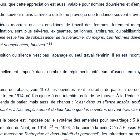
reurs, que cette appréciation est aussi valable pour nombre d'ouvrières et d'e
re souvent moins la révolte qu'elle ne provoque une tendance souvent irréver
ières montrent que les conditions de travail des femmes, fortement marq
nation, sont plus sévères, exigeantes, tatillonnes, arbitraires, culpabilisa
ine est le lieu de l'obéissance, de la hiérarchie, du mépris. Les femmes doiv
14
nt soupçonnées, fautives."
osition du silence n'est pas l'apanage du seul travail féminin, il en est inco
rmellement imposé dans nombre de règlements intérieurs d'usines employ
es de Tabacs, vers 1870, les ouvrières n'ont le droit ni de parler, ni de sou
tte, en 1914, où l'on ajoute à ces interdits, celle de se tutoyer. À la Perlerie
endu de parler, mais aussi de chanter :
"c'est dans un silence absolu, trou
sables à l'accomplissement de leur tâche que les ouvrières doivent travailler t
de la parole est imposée par le système des amendes pour bavardage : 5 à
17
 de coton du Nord, en 1914.
En 1926, à la société la perle Cléo à Plessis Ro
e marche de l'entreprise et dans l'intérêt du personnel"
; les infractions au r