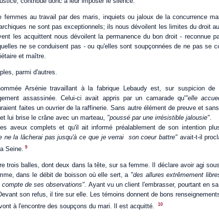
justice, contribue donc à leur imposer le silence.
 femmes au travail par des maris, inquiets ou jaloux de la concurrence ma
archiques ne sont pas exceptionnels; ils nous dévoilent les limites du droit 
ent les acquittent nous dévoilent la permanence du bon droit - reconnue par 
uelles ne se conduisent pas - ou qu'elles sont soupçonnées de ne pas se c
étaire et maître.
ples, parmi d'autres.
ommée Arsénie travaillant à la fabrique Lebaudy est, sur suspicion 
gement assassinée. Celui-ci avait appris par un camarade qu'
"elle accue
raient faites un ouvrier de la raffinerie. Sans autre élément de preuve et sans
e et lui brise le crâne avec un marteau,
"poussé par une irrésistible jalousie"
.
t des aveux complets et qu'il ait informé préalablement de son intention pl
 je ne la lâcherai pas jusqu'à ce que je verrai son coeur battre"
avait-t-il proc
9
la Seine.
re trois balles, dont deux dans la tête, sur sa femme. Il déclare avoir agi sous
mme, dans le débit de boisson où elle sert, a
"des allures extrêmement libre
n compte de ses observations".
Ayant vu un client l'embrasser, pourtant en sa 
Devant son refus, il tire sur elle. Les témoins donnent de bons renseignemen
10
 vont à l'encontre des soupçons du mari. Il est acquitté.