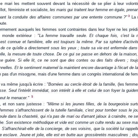
le mari les mettent souvent devant la nécessité de se plier à leur volont
ot, féministe et socialiste,
les maris gui traitent leur femme en égale, prena
3
inant la conduite des affaires communes par une entente commune ?"
La 
oute.
fermement auxquels les femmes sont contraintes dans leur foyer ne les prédis
au monde extérieur :
"La femme travaille seule. Et chaque fois, c'est la
est connue et familière, elle est toujours la même. Par sa sphère d'activi
de ce qu'elle a directement sous les yeux ; toute sa vie est enfermée dans d
lle, la mesure de toute chose. De ce gui se passe en dehors de la maison, 
sse guère. Si elle lit, ce ne sont que des contes ou des faits divers ; tou
onnelles. Et le sentiment maternel la maintient encore davantage à l'écart de l
 pas d'un misogyne, mais d'une femme dans un congrès international de fe
r va même jusqu'à écrire :
"Bornées au cercle étroit de la famille,
(les femm
se. Seul l'intérêt immédiat, son intérêt à elle et celui de son foyer la guident
5
peut le menacer."
e, et non sans justesse :
"Même si les jeunes filles, de la bourgeoisie surt
s femmes s'affranchissent de la tutelle familiale, c'est pour tomber sous le
 seule dans la chasteté, qui n'a pas de mari ou d'amant jaloux à craindre, ne
e. Son existence méthodique et vide est comme un culte rendu au sexe mascu
 S'affranchirait-elle de la concierge, de ses voisins, que la société lui rappel
e esclave. Jeune et jolie, elle est en butte aux grossièretés masculines ; disg