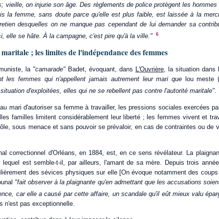
s; vieille, on injurie son âge. Des règlements de police protègent les hommes
s la femme, sans doute parce qu'elle est plus faible, est laissée à la mer
ntretien desquelles on ne manque pas cependant de lui demander sa contrib
6
 elle se hâte. À la campagne, c'est pire qu'à la ville."
 maritale ; les limites de l'indépendance des femmes
muniste, la
"camarade"
Badet, évoquant, dans
L'Ouvrière,
la situation dans
 les femmes qui n'appellent jamais autrement leur mari que
lou meste
ituation d'exploitées, elles qui ne se rebellent pas contre l'autorité maritale".
au mari d'autoriser sa femme à travailler, les pressions sociales exercées par
lles familles limitent considérablement leur liberté ; les femmes vivent et trav
ôle, sous menace et sans pouvoir se prévaloir, en cas de contraintes ou de v
nal correctionnel d'Orléans, en 1884, est, en ce sens révélateur. La plaigna
, lequel est semble-t-il, par ailleurs, l'amant de sa mère. Depuis trois ann
gulièrement des sévices physiques sur elle [On évoque notamment des coups 
ibunal
"fait observer à la plaignante qu'en admettant que les accusations soien
ilence, car elle a causé par cette affaire, un scandale qu'il eût mieux valu épa
s n'est pas exceptionnelle.