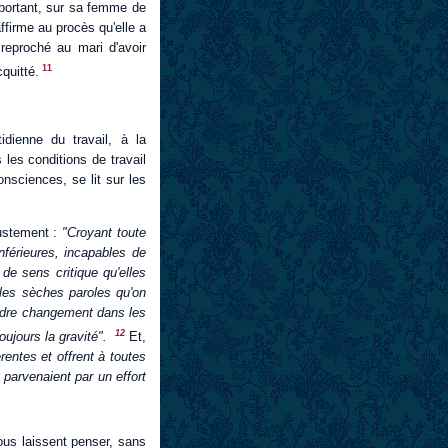
t portant, sur sa femme de
ffirme au procès qu'elle a
reproché au mari d'avoir
11
cquitté.
dienne du travail, à la
les conditions de travail
onsciences, se lit sur les
justement :
"Croyant toute
nférieures, incapables de
 de sens critique qu'elles
 les sèches paroles qu'on
indre changement dans les
12
ujours la gravité".
Et,
érentes et offrent à toutes
 parvenaient par un effort
us laissent penser, sans