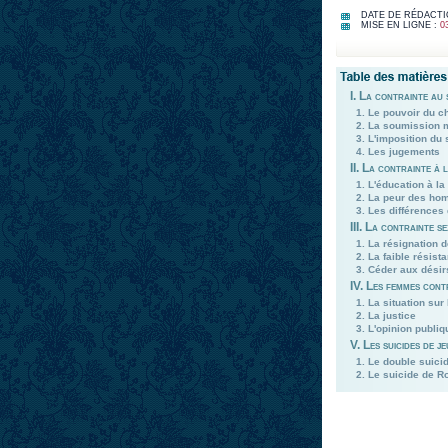
DATE DE RÉDACTI
MISE EN LIGNE :
0
I. La contrainte au 
1. Le pouvoir du ch
2. La soumission m
3. L'imposition du 
4. Les jugements
II. La contrainte à l
1. L'éducation à l
2. La peur des hom
3. Les différences
III. La contrainte s
1. La résignation 
2. La faible résis
3. Céder aux dési
IV. Les femmes cont
1. La situation sur 
2. La justice
3. L'opinion publiq
V. Les suicides de j
1. Le double suici
2. Le suicide de R