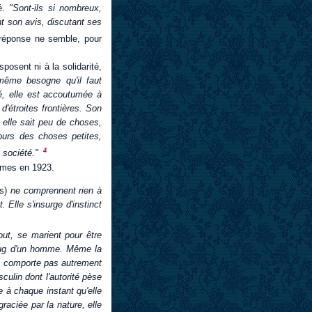
é.
"Sont-ils si nombreux,
nt son avis, discutant ses
réponse ne semble, pour
posent ni à la solidarité,
 même besogne qu'il faut
té, elle est accoutumée à
'étroites frontières. Son
elle sait peu de choses,
jours des choses petites,
4
a société."
mmes en 1923.
es)
ne comprennent rien à
. Elle s'insurge d'instinct
out, se marient pour être
 joug d'un homme. Même la
 se comporte pas autrement
lin dont l'autorité pèse
le à chaque instant qu'elle
raciée par la nature, elle