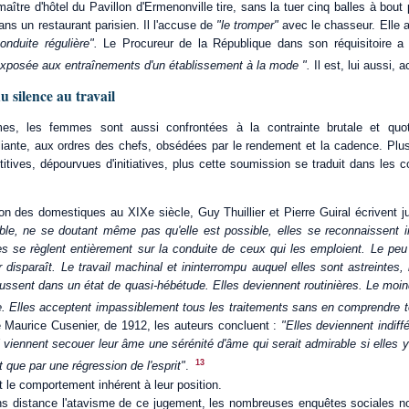
maître d'hôtel du Pavillon d'Ermenonville tire, sans la tuer cinq balles à bou
ans un restaurant parisien. Il l'accuse de
"le tromper"
avec le chasseur. Elle a
onduite régulière".
Le Procureur de la République dans son réquisitoire a 
xposée aux entraînements d'un établissement à la mode ".
Il est, lui aussi, a
u silence au travail
, les femmes sont aussi confrontées à la contrainte brutale et quoti
liante, aux ordres des chefs, obsédées par le rendement et la cadence. Plus 
titives, dépourvues d'initiatives, plus cette soumission se traduit dans les c
ion des domestiques au XIXe siècle, Guy Thuillier et Pierre Guiral écrivent 
ble, ne se doutant même pas qu'elle est possible, elles se reconnaissent i
lles se règlent entièrement sur la conduite de ceux qui les emploient. Le peu
disparaît. Le travail machinal et ininterrompu auquel elles sont astreintes,
oussent dans un état de quasi-hébétude. Elles deviennent routinières. Le mo
e. Elles acceptent impassiblement tous les traitements sans en comprendre to
e Maurice Cusenier, de 1912, les auteurs concluent :
"Elles deviennent indiff
i viennent secouer leur âme une sérénité d'âme qui serait admirable si elles y
13
t que par une régression de l'esprit"
.
t le comportement inhérent à leur position.
s distance l'atavisme de ce jugement, les nombreuses enquêtes sociales no