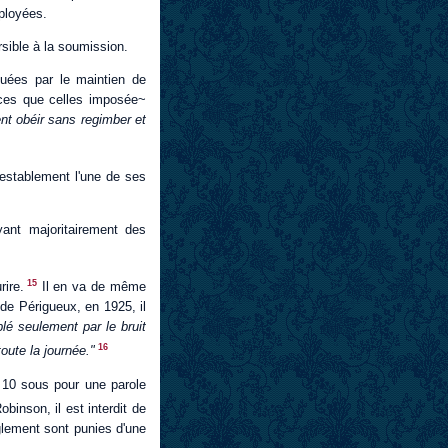
mployées.
sible à la soumission.
uées par le maintien de
trices que celles imposée~
ent obéir sans regimber et
ntestablement l'une de ses
ant majoritairement des
15
rire.
Il en va de même
 de Périgueux, en 1925, il
blé seulement par le bruit
16
oute la journée."
 10 sous pour une parole
binson, il est interdit de
èglement sont punies d'une