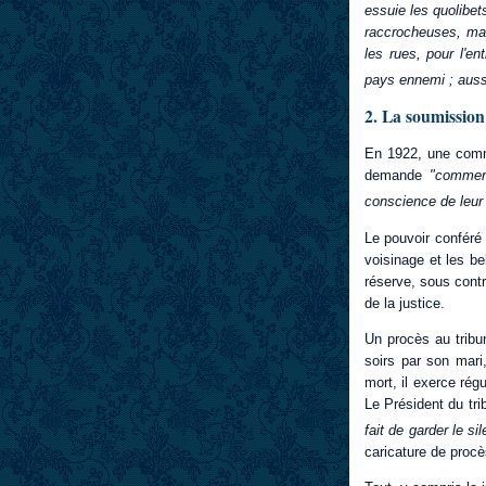
essuie les quolibet
raccrocheuses, mai
les rues, pour l'e
pays ennemi ; aussi,
2. La soumission
En 1922, une com
demande
"comment
conscience de leur s
Le pouvoir conféré 
voisinage et les be
réserve, sous contr
de la justice.
Un procès au tribu
soirs par son mari
mort, il exerce ré
Le Président du tr
fait de garder le s
caricature de procè