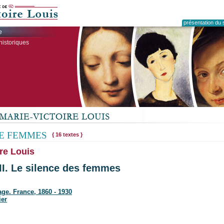
présentation du s
e
historiques
E FEMMES
{ 16 textes }
re Louis
II. Le silence des femmes
age. France, 1860 - 1930
ier