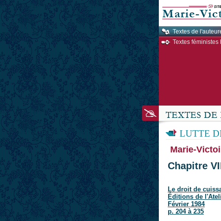
Textes de l'auteur
Textes féministes 
LUTTE D
Marie-Victoi
Chapitre VI
Le droit de cuiss
Éditions de l'Atel
Février 1984
p. 204 à 235