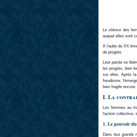
Le silence des fem
auquel elles sont c
À l'aube du XX ème 
de progrès.
Leur parole se libèr
les progrès, bien l
sur elles. Après l
freudisme, l'émerg
bien fragile encore.
I. La contra
Les femmes au trav
l'action collective
1. Le pouvoir du
Dans leur grande m