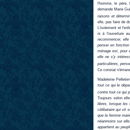
l'homme, le père, 
demande Marie Guill
raisons et déterm
elle, pas faire de d
L'isolement et l'en
ni à l'ouverture 
recommencer, elle 
penser en fonction 
ménage est, pour e
elle ne s'y intére
particulières, pers
Ce constat n'émane
Madeleine Pelletie
tout ce qui le dépas
contre tout ce qui 
Toujours selon ell
libres, lorsque le
célibataire qui vit
que la femme marié
néanmoins sur elle.
appartient au peupl