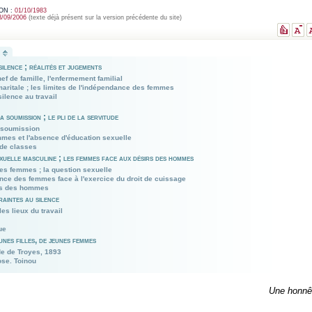
ON :
01/10/1983
3/09/2006
(texte déjà présent sur la version précédente du site)
silence ; réalités et jugements
ef de famille, l'enfermement familial
aritale ; les limites de l'indépendance des femmes
silence au travail
a soumission ; le pli de la servitude
a soumission
mes et l'absence d'éducation sexuelle
 de classes
exuelle masculine ; les femmes face aux désirs des hommes
des femmes ; la question sexuelle
tance des femmes face à l'exercice du droit de cuissage
rs des hommes
raintes au silence
les lieux du travail
ue
eunes filles, de jeunes femmes
de de Troyes, 1893
ose. Toinou
Une honnêt