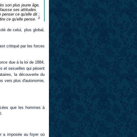
ès son plus jeune âge,
 fausse ses attitudes.
enser ce qu'elle dit ;
2
dire ce qu'elle pense.
é de celui, plus global,
est critiqué par les forces
vorce due à la loi de 1884,
es et sexuelles qui pèsent
taires, la découverte du
ns vers plus d'autonomie,
xercées que les hommes à
l.
ur a imposée au foyer où