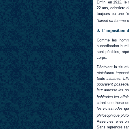
Enfin, en 1912, le 
22 ans, caissière d
toujours eu une
"c
"laissé sa femme e
3. L'imposition d
Comme les hommes
subordination humi
sont pénibles, répé
corps.
Décrivant la situat
résistance impossi
toute initiative. E
pouvaient posséder 
leur adresse les p
habitudes les affol
citant une thèse d
les vicissitudes qu
philosophique plutô
Asservies, elles on
Sans reprendre san