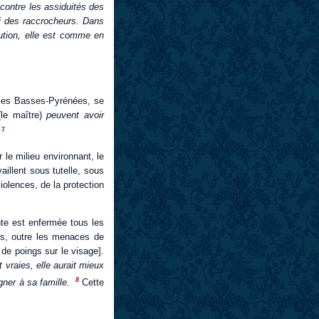
 contre les assiduités des
ci des raccrocheurs. Dans
ution, elle est comme en
 les Basses-Pyrénées, se
(le maître)
peuvent avoir
7
 le milieu environnant, le
aillent sous tutelle, sous
iolences, de la protection
nte est enfermée tous les
ées, outre les menaces de
de poings sur le visage].
t vraies,
elle aurait mieux
8
rgner à sa famille.
Cette