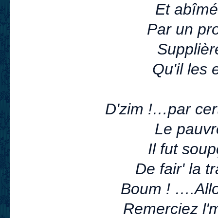
Et abîmé
Par un pr
Supplièr
Qu'il les
D'zim !…par cer
Le pauvre
Il fut sou
De fair' la 
Boum ! ….Allo
Remerciez l'