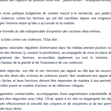
ature des rapports de pouvoirs entre eux : parent-enfant ; enseignant-enseign
 d’une politique budgétisée de soutien massif à la recherche,
aux publica
s violences contre les femmes qui ont été sacrifiées depuis une vingtain
raper l’énorme retard qu’elle a accumulé en la matière.
 formelle du rôle indispensable d’expertise des victimes
elles-mêmes.
a lutte contre ces violences, l’Etat doit :
nes nationales régulières d'information
dans les médias prenant position co
tre des femmes (y compris la prostitution), accompagnée de mise en place de 
agnement des femmes, accessibles également sur tout le territoir
 hauteur de la gravité et de l’importance de ces violences.
ière négociée, son rôle et ses fonctions
par rapport au rôle que les associ
nse des droits des victimes de violences jouent. Non seulement leur apport doi
 tâches et leurs fonctions doivent être repensées de manière à leur permettr
’elles jouent en matière d’actions et de réflexions critiques.
 garanties contractuelles, accompagnées d'une augmentation substantielle d
ent être négociées avec l’état. L'Etat, quant à lui, doit se réapproprier les tâ
tir effectivement la sécurité des citoyens et de citoyennes et de leur perm
dre leurs droits.