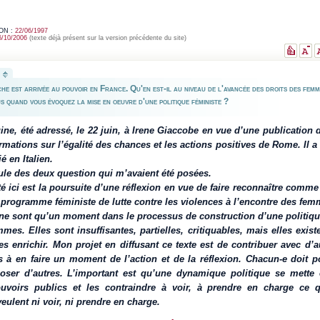
ON :
22/06/1997
6/10/2006
(texte déjà présent sur la version précédente du site)
he est arrivée au pouvoir en France. Qu'en est-il au niveau de l'avancée des droits des fem
us quand vous évoquez la mise en oeuvre d'une politique féministe ?
igine, été adressé, le 22 juin, à Irene Giaccobe en vue d’une publication
ormations sur l’égalité des chances et les actions positives de Rome. Il 
é en Italien.
mule des deux question qui m’avaient été posées.
é ici est la poursuite d’une réflexion en vue de faire reconnaître comme p
rogramme féministe de lutte contre les violences à l’encontre des fem
ne sont qu’un moment dans le processus de construction d’une politique
mmes. Elles sont insuffisantes, partielles, critiquables, mais elles exi
es enrichir. Mon projet en diffusant ce texte est de contribuer avec d’a
es à en faire un moment de l’action et de la réflexion. Chacun-e doit po
oser d’autres. L’important est qu’une dynamique politique se mette
pouvoirs publics et les contraindre à voir, à prendre en charge ce 
eulent ni voir, ni prendre en charge.