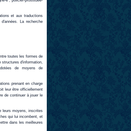
é-e ; policier-prostituée-
tions et aux traductions
e d'années. La recherche
ntre toutes les formes de
structures d'information,
e, dotées de moyens de
ations prenant en charge
t leur être officiellement
e de continuer à jouer le
e leurs moyens, inscrites
ches qui lui incombent, et
ettre dans les meilleures