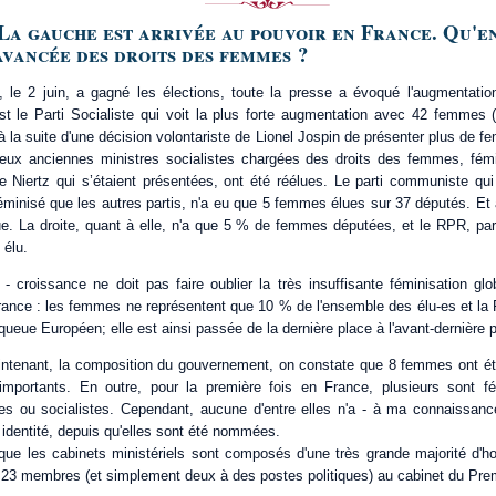
 La gauche est arrivée au pouvoir en France. Qu'en
avancée des droits des femmes ?
, le 2 juin, a gagné les élections, toute la presse a évoqué l'augmenta
st le Parti Socialiste qui voit la plus forte augmentation avec 42 femmes 
à la suite d'une décision volontariste de Lionel Jospin de présenter plus d
deux anciennes ministres socialistes chargées des droits des femmes, fém
 Niertz qui s’étaient présentées, ont été réélues. Le parti communiste qui
éminisé que les autres partis, n'a eu que 5 femmes élues sur 37 députés. Et 
que. La droite, quant à elle, n'a que 5 % de femmes députées, et le RPR, par
 élu.
 - croissance ne doit pas faire oublier la très insuffisante féminisation gl
rance : les femmes ne représentent que 10 % de l'ensemble des élu-es et la 
queue Européen; elle est ainsi passée de la dernière place à l'avant-dernière p
aintenant, la composition du gouvernement, on constate que 8 femmes ont é
mportants. En outre, pour la première fois en France, plusieurs sont fém
s ou socialistes. Cependant, aucune d'entre elles n'a - à ma connaissance 
 identité, depuis qu'elles sont été nommées.
r que les cabinets ministériels sont composés d'une très grande majorité d'h
23 membres (et simplement deux à des postes politiques) au cabinet du Prem