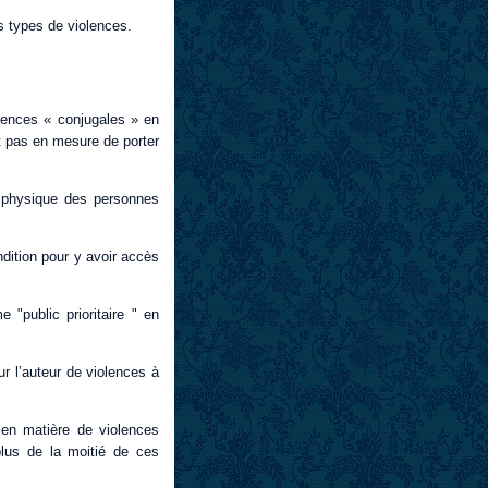
s types de violences.
olences « conjugales » en
t pas en mesure de porter
n physique des personnes
ndition pour y avoir accès
 "public prioritaire " en
ur l’auteur de violences à
en matière de violences
lus de la moitié de ces