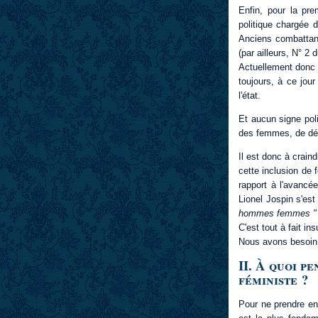
Enfin, pour la pr
politique chargée 
Anciens combattants
(par ailleurs, N° 2
Actuellement donc e
toujours, à ce jou
l'état.
Et aucun signe poli
des femmes, de défi
Il est donc à crain
cette inclusion de
rapport à l'avancé
Lionel Jospin s'est
hommes femmes 
C'est tout à fait ins
Nous avons besoin 
II. À quoi p
féministe ?
Pour ne prendre en