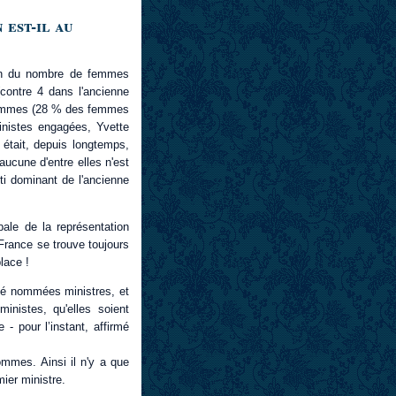
 est-il au
tion du nombre de femmes
(contre 4 dans l'ancienne
e femmes (28 % des femmes
inistes engagées, Yvette
 était, depuis longtemps,
aucune d'entre elles n'est
ti dominant de l'ancienne
obale de la représentation
France se trouve toujours
lace !
té nommées ministres, et
inistes, qu'elles soient
- pour l’instant, affirmé
ommes. Ainsi il n'y a que
ier ministre.