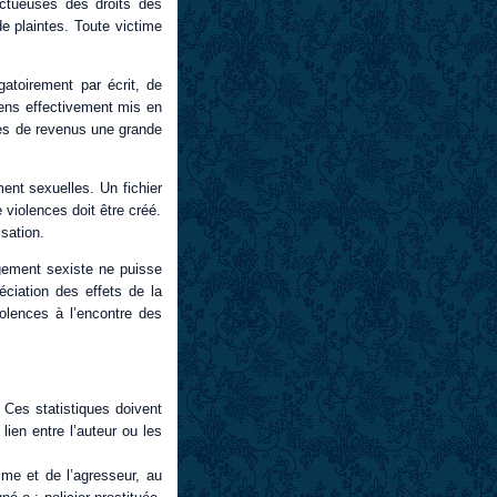
ectueuses des droits des
e plaintes. Toute victime
gatoirement par écrit, de
ens effectivement mis en
ères de revenus une grande
nt sexuelles. Un fichier
 violences doit être créé.
isation.
gement sexiste ne puisse
réciation des effets de la
olences à l’encontre des
 Ces statistiques doivent
ien entre l’auteur ou les
ime et de l’agresseur, au