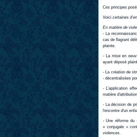
Ces principes posé
Voici certaines d’en
En matière de viol
- La reconnaissanc
cas de flagrant dél
plainte.
- La mise en oeuv
ayant déposé plain
- La création de st
- décentralisées po
- L’application ef
matière d'attributi
- La décision de pr
l'encontre d'un enfa
- Une réforme du 
« conjugale » con
violences.