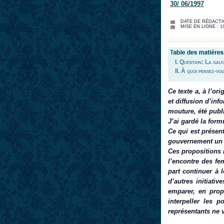
30/ 06/1997
DATE DE RÉDACTI
MISE EN LIGNE :
1
I. Question: La gauc
II. À quoi pensez-vo
Ce texte a, à l’or
et diffusion d’inf
mouture, été publi
J’ai gardé la for
Ce qui est présent
gouvernement un p
Ces propositions 
l’encontre des fe
part continuer à l
d’autres initiativ
emparer, en prop
interpeller les 
représentants ne v