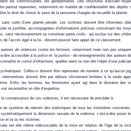
dans les commissariats, les gendarmeries.
Des structures d'accueil resp
être partout repensées, notamment en matière de confidentialité des dépôts d
ître le droit de choisir le sexe de la personne chargée de recueillir la plainte.
sans suite d’une plainte pénale
. Les victimes doivent être informées obli
ciée et justifiée, accompagnées d’informations précises concernant les moy
s, sans nécessairement se constituer partie civile - qui exclue sur des crit
es de l’accès égal à la loi - doivent pouvoir faire appel de ce classement.
 auteurs de violences contre les femmes
, notamment mais non pas uniqueme
t-à-dire accessible à la police et la justice - de renseignements des auteurs de
 connaître le cumul d’infractions, quelles aient ou non été l’objet d’une judiciar
ychiatriques.
Celles-ci doivent être repensées de manière à ce qu’aucun ju
 interventions doivent être par ailleurs strictement limitées à la seule app
ctime. Enfin, les femmes, les féministes ayant agi dans le domaine des vi
oir reconnaître un rôle d’expertise.
la connaissance de ces violences, il est nécessaire de procéder à :
le du système de relevés des statistiques
de tous les ministères concernés.
systématiquement la dimension sexuée de la violence, c’est-à-dire poser le l
on et la ou les victimes.
uée est elle même indissociable de la mise en relation de l’âge de la vict