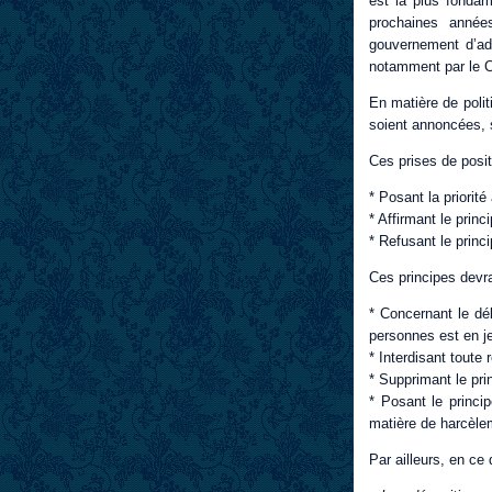
est la plus fondam
prochaines année
gouvernement d’ad
notamment par le C
En matière de polit
soient annoncées, 
Ces prises de posit
* Posant la priorité
* Affirmant le prin
* Refusant le princ
Ces principes devr
* Concernant le dé
personnes est en j
* Interdisant toute 
* Supprimant le pri
* Posant le princi
matière de harcèle
Par ailleurs, en ce