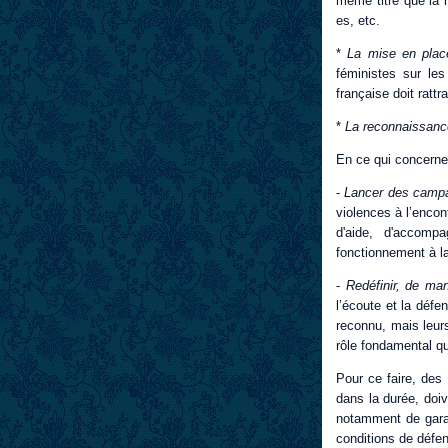
même titre que la n
es, etc.
*
La mise en place
féministes sur le
française doit ratt
*
La reconnaissance
En ce qui concerne l
-
Lancer des campag
violences à l’encon
d'aide, d'accomp
fonctionnement à la
-
Redéfinir, de man
l’écoute et la défe
reconnu, mais leurs
rôle fondamental qu
Pour ce faire, des
dans la durée, doiv
notamment de garan
conditions de défen