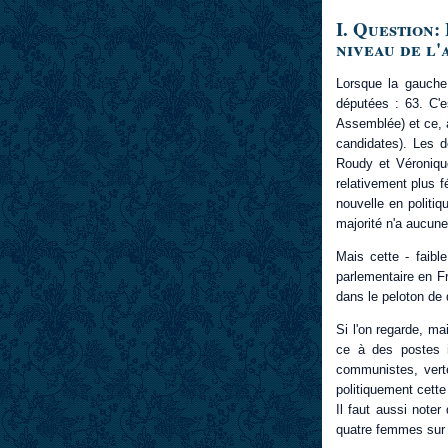
I. Question:
niveau de l'
Lorsque la gauche
députées : 63. C'e
Assemblée) et ce, 
candidates). Les 
Roudy et Véronique
relativement plus f
nouvelle en politi
majorité n'a aucune
Mais cette - faible
parlementaire en F
dans le peloton de 
Si l'on regarde, m
ce à des postes i
communistes, verte
politiquement cette
Il faut aussi note
quatre femmes sur 