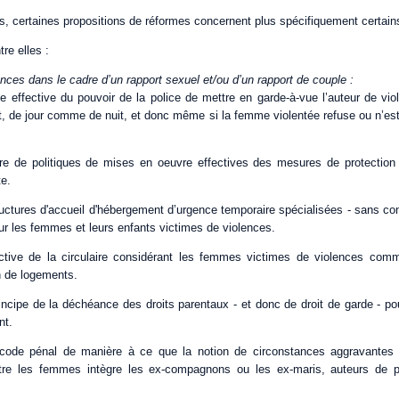
s, certaines propositions de réformes concernent plus spécifiquement certain
tre elles :
ences dans le cadre d’un rapport sexuel et/ou d’un rapport de couple :
e effective du pouvoir de la police de mettre en garde-à-vue l’auteur de vi
it, de jour comme de nuit, et donc même si la femme violentée refuse ou n’es
re de politiques de mises en oeuvre effectives des mesures de protectio
te.
ructures d'accueil d'hébergement d’urgence temporaire spécialisées - sans co
ur les femmes et leurs enfants victimes de violences.
fective de la circulaire considérant les femmes victimes de violences comme
on de logements.
incipe de la déchéance des droits parentaux - et donc de droit de garde - po
nt.
code pénal de manière à ce que la notion de circonstances aggravantes 
tre les femmes intègre les ex-compagnons ou les ex-maris, auteurs de p