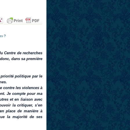
mes ?
 du Centre de recherches
a donc, dans sa première
riorité politique par le
mes.
 contre les violences à
stent. Je compte pour ma
utres et en liaison avec
uvoir la critiquer, s’en
 en place de manière à
que la majorité de ses