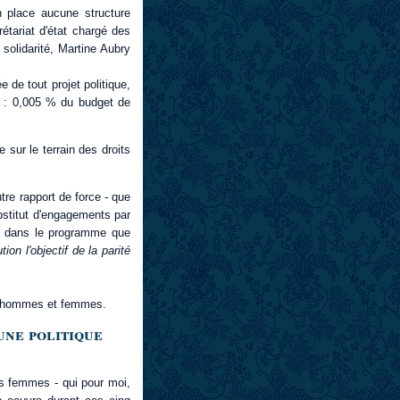
n place aucune structure
tariat d'état chargé des
 solidarité, Martine Aubry
 de tout projet politique,
rs : 0,005 % du budget de
 sur le terrain des droits
tre rapport de force - que
bstitut d'engagements par
ue dans le programme que
tion l'objectif de la parité
re hommes et femmes.
une politique
s femmes - qui pour moi,