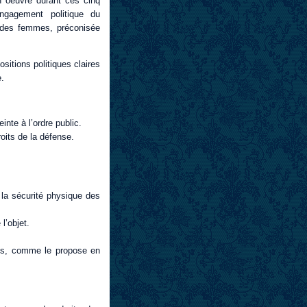
n oeuvre durant ces cinq
ngagement politique du
 des femmes, préconisée
sitions politiques claires
e.
inte à l’ordre public.
oits de la défense.
la sécurité physique des
l’objet.
les, comme le propose en