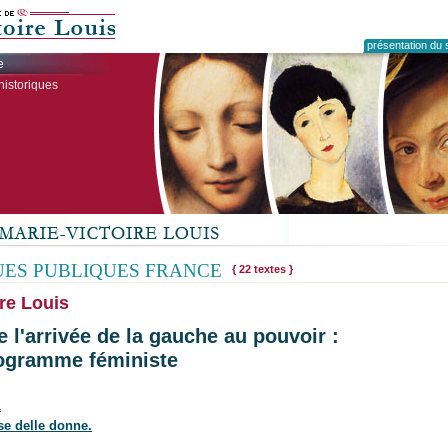
présentation du s
e
historiques
UES PUBLIQUES FRANCE
{ 22 textes }
re Louis
 l'arrivée de la gauche au pouvoir :
ogramme féministe
1
ese delle donne.