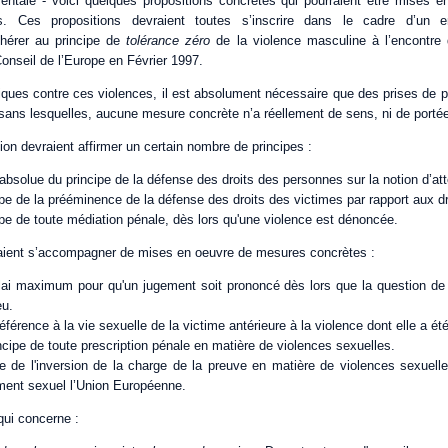
entale - voici quelques propositions concrètes qui pourraient être mises e
s. Ces propositions devraient toutes s’inscrire dans le cadre d’un e
hérer au principe de
tolérance zéro
de la violence masculine à l’encontre
onseil de l’Europe en Février 1997.
iques contre ces violences, il est absolument nécessaire que des prises de po
sans lesquelles, aucune mesure concrète n’a réellement de sens, ni de porté
ion devraient affirmer un certain nombre de principes :
 absolue du principe de la défense des droits des personnes sur la notion d’atte
cipe de la prééminence de la défense des droits des victimes par rapport aux dr
ipe de toute médiation pénale, dès lors qu'une violence est dénoncée.
aient s’accompagner de mises en oeuvre de mesures concrètes :
lai maximum pour qu'un jugement soit prononcé dès lors que la question de 
eu.
référence à la vie sexuelle de la victime antérieure à la violence dont elle a été 
ncipe de toute prescription pénale en matière de violences sexuelles.
pe de l'inversion de la charge de la preuve en matière de violences sexuel
ment sexuel l’Union Européenne.
 qui concerne :