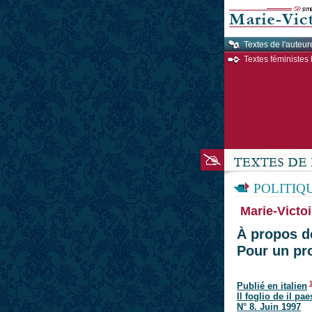
Textes de l'auteur
Textes féministes 
POLITIQ
Marie-Victoi
À propos de
Pour un pr
Publié en italien
Il foglio de il pa
N° 8. Juin 1997