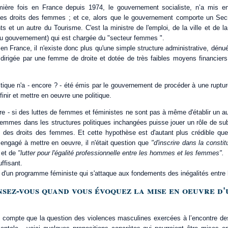
emière fois en France depuis 1974, le gouvernement socialiste, n’a mis e
des droits des femmes ; et ce, alors que le gouvernement comporte un Secré
 et un autre du Tourisme. C'est la ministre de l'emploi, de la ville et de la
 du gouvernement) qui est chargée du "secteur femmes ".
n France, il n'existe donc plus qu'une simple structure administrative, dénuée
r dirigée par une femme de droite et dotée de très faibles moyens financie
tique n'a - encore ? - été émis par le gouvernement de procéder à une rupture
nir et mettre en oeuvre une politique.
dre - si des luttes de femmes et féministes ne sont pas à même d'établir un au
 femmes dans les structures politiques inchangées puisse jouer un rôle de su
e des droits des femmes. Et cette hypothèse est d'autant plus crédible q
 engagé à mettre en oeuvre, il n'était question que
"d'inscrire dans la constitu
"
et de
"lutter pour l'égalité professionnelle entre les hommes et les femmes".
uffisant.
d'un programme féministe qui s'attaque aux fondements des inégalités ent
ensez-vous quand vous évoquez la mise en oeuvre d'
 compte que la question des violences masculines exercées à l’encontre de