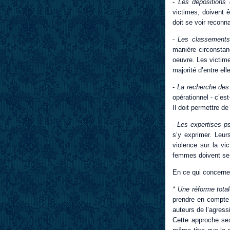
-
Les dépositions 
victimes, doivent 
doit se voir reconna
-
Les classements 
manière circonstan
oeuvre. Les victime
majorité d’entre ell
-
La recherche des
opérationnel - c’es
Il doit permettre de
- Les expertises ps
s’y exprimer. Leurs
violence sur la vi
femmes doivent se v
En ce qui concerne 
* Une réforme tota
prendre en compte 
auteurs de l’agressi
Cette approche sex