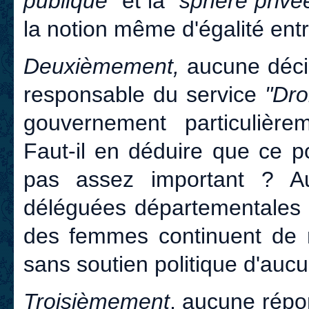
publique"
et la
"sphère privé
la notion même d'égalité ent
Deuxièmement,
aucune décis
responsable du service
"Dr
gouvernement particulière
Faut-il en déduire que ce p
pas assez important ? Au
déléguées départementales e
des femmes continuent de na
sans soutien politique d'aucu
Troisièmement
, aucune répo