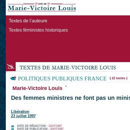
Textes de l'auteure
Textes féministes historiques
POLITIQUES PUBLIQUES FRANCE
{ 22 textes }
*
Marie-Victoire Louis
Des femmes ministres ne font pas un min
Libération
23 juillet 1997
DATE DE RÉDACTION :
23/07/1997
DATE DE PUBLICATION :
20/07/1997