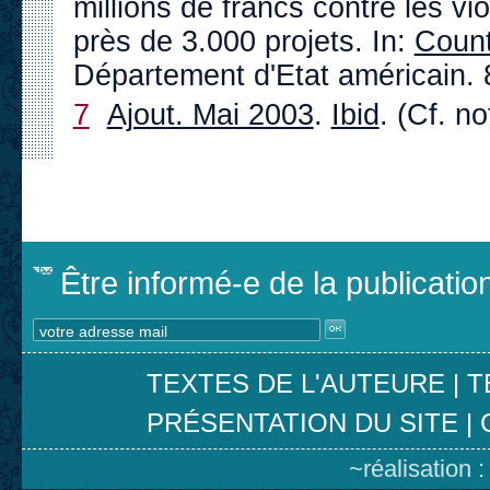
millions de francs contre les vio
près de 3.000 projets. In:
Count
Département d'Etat américain. 
7
Ajout. Mai 2003
.
Ibid
. (Cf. no
Être informé-e de la publicati
TEXTES DE L'AUTEURE
|
T
PRÉSENTATION DU SITE
|
~réalisation