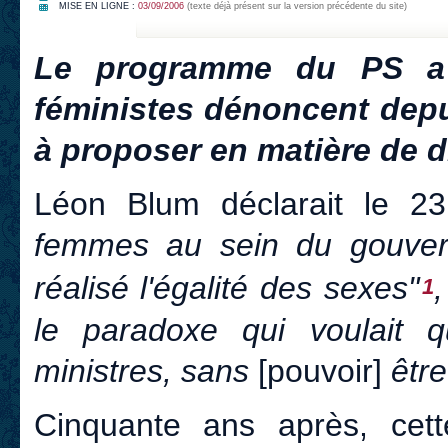
MISE EN LIGNE :
03/09/2006
(texte déjà présent sur la version précédente du site)
Le programme du PS a 
féministes dénoncent depui
à proposer en matière de 
Léon Blum déclarait le 
femmes au sein du gouvern
réalisé l'égalité des sexes"
,
1
le paradoxe qui voulait 
ministres, sans
[pouvoir]
êtr
Cinquante ans après, cett