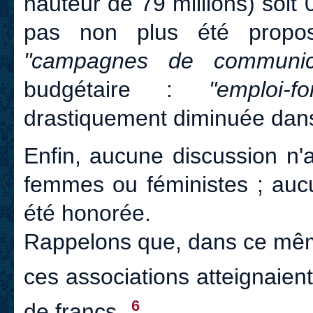
hauteur de 79 millions) soit 
pas non plus été propos
"campagnes de communica
budgétaire :
"emploi-f
drastiquement diminuée dans
Enfin, aucune discussion n'
femmes ou féministes ; au
été honorée.
Rappelons que, dans ce mêm
ces associations atteignaient
6
de francs.