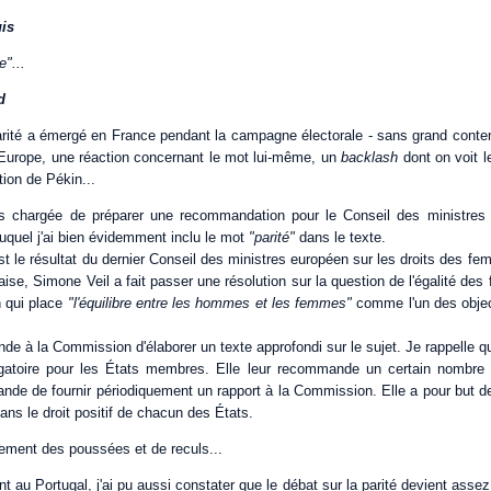
uis
e"...
d
rité a émergé en France pendant la campagne électorale - sans grand contenu,
Europe, une réaction concernant le mot lui-même, un
backlash
dont on voit l
tion de Pékin...
suis chargée de préparer une recommandation pour le Conseil des ministre
duquel j'ai bien évidemment inclu le mot
"parité"
dans le texte.
 le résultat du dernier Conseil des ministres européen sur les droits des fe
aise, Simone Veil a fait passer une résolution sur la question de l'égalité 
n qui place
"l'équilibre entre les hommes et les femmes"
comme l'un des object
de à la Commission d'élaborer un texte approfondi sur le sujet. Je rappelle 
igatoire pour les États membres. Elle leur recommande un certain nombre
nde de fournir périodiquement un rapport à la Commission. Elle a pour but de
 dans le droit positif de chacun des États.
tement des poussées et de reculs...
t au Portugal, j'ai pu aussi constater que le débat sur la parité devient assez 