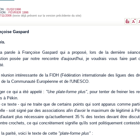
ON :
01/02/1996
ION :
FÉVRIER 1996
7/11/2006
(texte déjà présent sur la version précédente du site)
ançoise Gaspard
is.
a parole à Françoise Gaspard qui a proposé, lors de la dernière séance
tion posée par notre rencontre d'aujourd'hui, je voudrais vous faire part 
té.
e réunion intéressante de la FIDH (Fédération internationale des ligues des d
ien de la Communauté Européenne et de l'UNESCO.
diger ce qui a été appelé :
"Une plate-forme plus"
, pour tenter de freiner les 
us à Pékin.
ce texte - qui ne traite que de certains points qui sont apparus comme parti
elle - soit signé par des associations afin d'avoir le maximum de légitimé à Pé
t d'autant plus nécessaire qu'actuellement 35 % des textes devant être discut
ntre crochets, ce qui concrètement signifie qu'ils sont politiquement contesté
la parité, voici le texte de cette
"plate-forme plus"
:
..