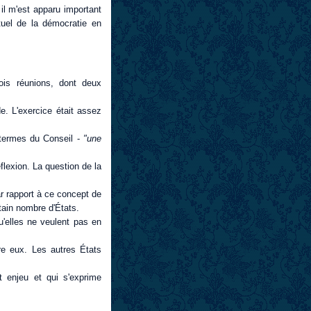
il m'est apparu important
tuel de la démocratie en
rois réunions, dont deux
de. L'exercice était assez
 termes du Conseil -
"une
flexion. La question de la
r rapport à ce concept de
tain nombre d'États.
'elles ne veulent pas en
ère eux. Les autres États
 enjeu et qui s'exprime