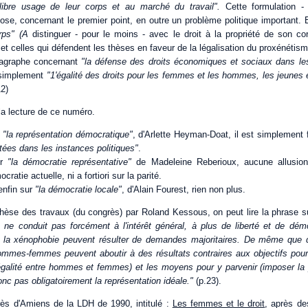
"libre usage de leur corps et au marché du travail".
Cette formulation - p
ose, concernant le premier point, en outre un problème politique important. 
orps" (A
distinguer - pour le moins - avec le droit à la propriété de son co
et celles qui défendent les thèses en faveur de la légalisation du proxénétism
ragraphe concernant
"la défense des droits économiques et sociaux dans les
 simplement
"1'égalité des droits pour les femmes et les hommes, les jeunes e
12)
la lecture de ce numéro.
r
"la représentation démocratique"
, d'Arlette Heyman-Doat, il est simplement f
tées dans les instances politiques"
.
ur
"la démocratie représentative"
de Madeleine Reberioux, aucune allusion n
cratie actuelle, ni a fortiori sur la parité.
enfin sur
"la démocratie locale"
, d'Alain Fourest, rien non plus.
thèse des travaux (du congrès) par Roland Kessous, on peut lire la phrase s
rs ne conduit pas forcément à l'intérêt général, à plus de liberté et de dém
la xénophobie peuvent résulter de demandes majoritaires. De même que de
mmes-femmes peuvent aboutir à des résultats contraires aux objectifs pours
égalité entre hommes et femmes) et les moyens pour y parvenir (imposer la p
donc pas obligatoirement la représentation idéale."
(p.23).
ès d'Amiens de la LDH de 1990, intitulé :
Les femmes et le droit
, après d