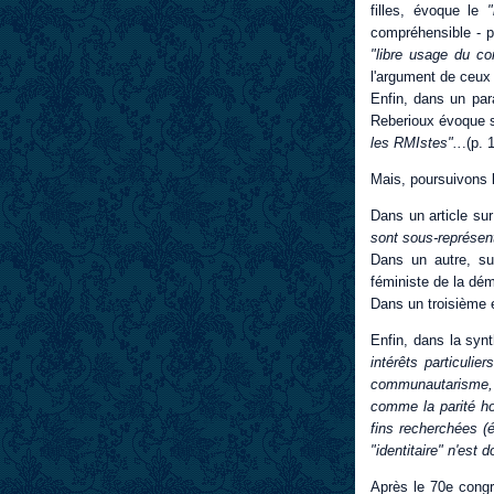
filles, évoque le
compréhensible - p
"libre usage du c
l'argument de ceux 
Enfin, dans un pa
Reberioux évoque
les RMIstes"..
.(p. 
Mais, poursuivons 
Dans un article su
sont sous-représen
Dans un autre, s
féministe de la démo
Dans un troisième 
Enfin, dans la syn
intérêts particulie
communautarisme, 
comme la parité ho
fins recherchées (
"identitaire" n'est 
Après le 70e congr