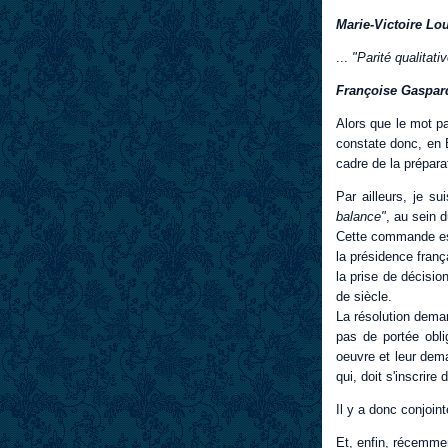
Marie-Victoire Lo
...
"Parité qualitativ
Françoise Gaspar
Alors que le mot pa
constate donc, en 
cadre de la prépara
Par ailleurs, je 
balance"
, au sein 
Cette commande est
la présidence franç
la prise de décisio
de siècle.
La résolution deman
pas de portée obl
oeuvre et leur dema
qui, doit s'inscrire
Il y a donc conjoin
Et, enfin, récemmen