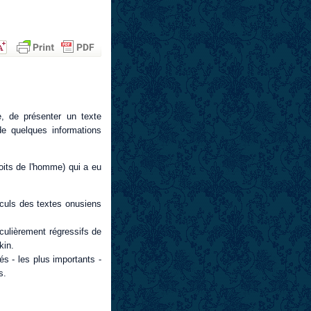
, de présenter un texte
de quelques informations
roits de l'homme) qui a eu
reculs des textes onusiens
culièrement régressifs de
kin.
és - les plus importants -
s.