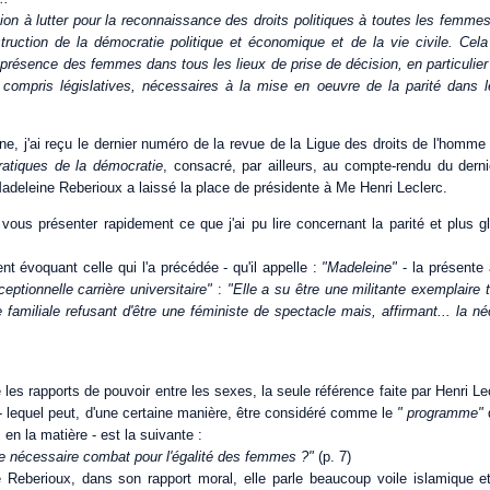
ion à lutter pour la reconnaissance des droits politiques à toutes les femmes 
truction de la démocratie politique et économique et de la vie civile. Cela 
présence des femmes dans tous les lieux de prise de décision, en particulier
compris législatives, nécessaires à la mise en oeuvre de la parité dans le
, j'ai reçu le dernier numéro de la revue de la Ligue des droits de l'homme
ratiques de la démocratie
, consacré, par ailleurs, au compte-rendu du dern
adeleine Reberioux a laissé la place de présidente à Me Henri Leclerc.
ous présenter rapidement ce que j'ai pu lire concernant la parité et plus g
t évoquant celle qui l'a précédée - qu'il appelle :
"Madeleine"
- la présente
eptionnelle carrière universitaire"
:
"Elle a su être une militante exemplaire 
e familiale refusant d'être une féministe de spectacle mais, affirmant... la né
les rapports de pouvoir entre les sexes, la seule référence faite par Henri L
- lequel peut, d'une certaine manière, être considéré comme le
" programme"
en la matière - est la suivante :
e nécessaire combat pour l'égalité des femmes ?"
(p. 7)
Reberioux, dans son rapport moral, elle parle beaucoup voile islamique e