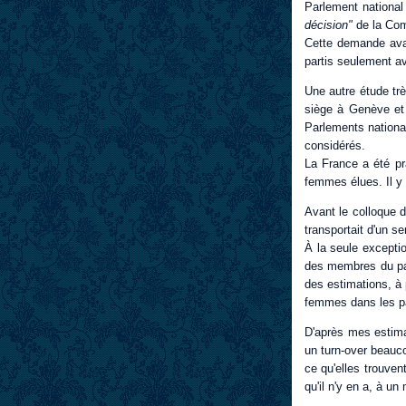
Parlement national
décision"
de la Co
Cette demande avai
partis seulement av
Une autre étude trè
siège à Genève et 
Parlements nationa
considérés.
La France a été pr
femmes élues. Il y 
Avant le colloque d
transportait d'un s
À la seule excepti
des membres du part
des estimations, à
femmes dans les pa
D'après mes estima
un turn-over beauc
ce qu'elles trouven
qu'il n'y en a, à u