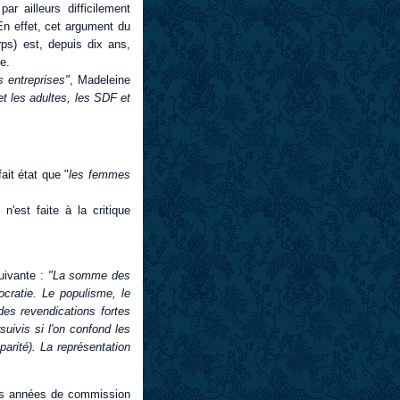
ar ailleurs difficilement
En effet, cet argument du
rps) est, depuis dix ans,
e.
 entreprises"
, Madeleine
t les adultes, les SDF et
ait état que "
les femmes
'est faite à la critique
uivante :
"La somme des
ocratie. Le populisme, le
s revendications fortes
uivis si l'on confond les
arité). La représentation
es années de commission