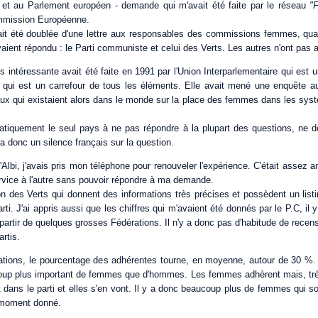
 et au Parlement européen - demande qui m'avait été faite par le réseau
"
mmission Européenne.
t été doublée d'une lettre aux responsables des commissions femmes, quan
aient répondu : le Parti communiste et celui des Verts. Les autres n'ont pas 
s intéressante avait été faite en 1991 par l'Union Interparlementaire qui est un
qui est un carrefour de tous les éléments. Elle avait mené une enquête a
ux qui existaient alors dans le monde sur la place des femmes dans les sys
atiquement le seul pays à ne pas répondre à la plupart des questions, ne 
a donc un silence français sur la question.
'Albi, j'avais pris mon téléphone pour renouveler l'expérience. C'était assez
ervice à l'autre sans pouvoir répondre à ma demande.
on des Verts qui donnent des informations très précises et possèdent un list
i. J'ai appris aussi que les chiffres qui m'avaient été donnés par le P.C, il 
 partir de quelques grosses Fédérations. Il n'y a donc pas d'habitude de rec
rtis.
tions, le pourcentage des adhérentes tourne, en moyenne, autour de 30 %. I
oup plus important de femmes que d'hommes. Les femmes adhèrent mais, très
t dans le parti et elles s'en vont. Il y a donc beaucoup plus de femmes qui s
n moment donné.