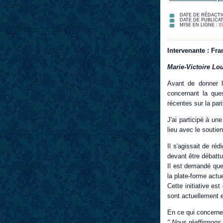
DATE DE RÉDACTI
DATE DE PUBLICAT
MISE EN LIGNE :
0
Intervenante : Fr
Marie-Victoire Lou
Avant de donner l
concernant la ques
récentes sur la pari
J'ai participé à un
lieu avec le sout
Il s'agissait de ré
devant être débatt
Il est demandé que 
la plate-forme actu
Cette initiative es
sont actuellement e
En ce qui concerne 
" Nous réaffirmons.