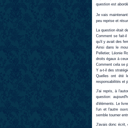
question est abordé
Je vais maintenant
peu reprise et résu
La question était d
Comment se fait-il
qu'il y avait des f
Ainsi dans le mou
Pelletier, Léonie R
droits égaux à ce
Comment cela se pa
Y a-t-il des straté
Quelles ont été l
responsabilités et 
J'ai repris, à l'a
question: aujourd
d'éléments. Le liv
l'un et l'autre ouv
semble tourner ent
J'avais donc écrit,