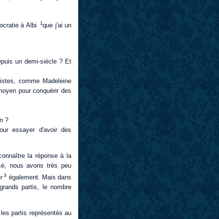
1
ocratie à Albi
que j'ai un
epuis un demi-siècle ? Et
inistes, comme Madeleine
r moyen pour conquérir des
n ?
our essayer d'avoir des
connaître la réponse à la
sé, nous avons très peu
3
r
également. Mais dans
 grands partis, le nombre
 les partis représentés au