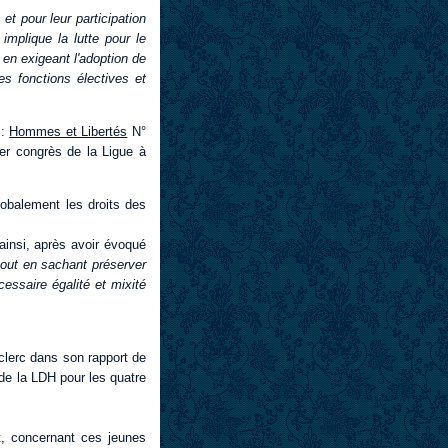
et pour leur participation
implique la lutte pour le
 en exigeant l'adoption de
s fonctions électives et
 :
Hommes et Libertés
N°
ier congrès de la Ligue à
lobalement les droits des
 ainsi, après avoir évoqué
tout en sachant préserver
cessaire égalité et mixité
eclerc dans son rapport de
de la LDH pour les quatre
t, concernant ces jeunes