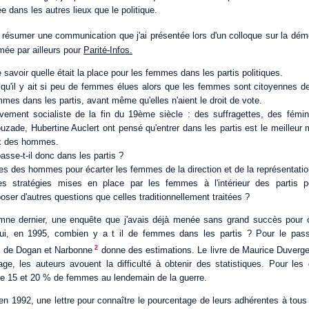
e dans les autres lieux que le politique.
 résumer une communication que j'ai présentée lors d'un colloque sur la dém
mée par ailleurs pour
Parité-Infos.
e savoir quelle était la place pour les femmes dans les partis politiques.
 qu'il y ait si peu de femmes élues alors que les femmes sont citoyennes d
emmes dans les partis, avant même qu'elles n'aient le droit de vote.
vement socialiste de la fin du 19ème siècle : des suffragettes, des fém
ouzade, Hubertine Auclert ont pensé qu'entrer dans les partis est le meilleu
ux des hommes.
sse-t-il donc dans les partis ?
gies des hommes pour écarter les femmes de la direction et de la représentatio
es stratégies mises en place par les femmes à l'intérieur des partis p
poser d'autres questions que celles traditionnellement traitées ?
utomne dernier, une enquête que j'avais déjà menée sans grand succès pour 
'hui, en 1995, combien y a t il de femmes dans les partis ? Pour le pas
2
re de Dogan et Narbonne
donne des estimations. Le livre de Maurice Duverge
rage, les auteurs avouent la difficulté à obtenir des statistiques. Pour les
re 15 et 20 % de femmes au lendemain de la guerre.
 en 1992, une lettre pour connaître le pourcentage de leurs adhérentes à tous