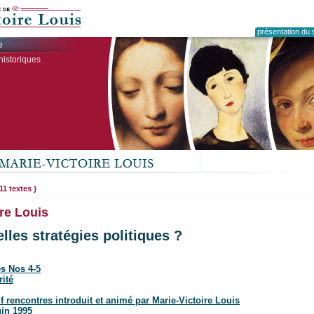
présentation du s
e
historiques
 11 textes }
re Louis
elles stratégies politiques ?
es Nos 4-5
rité
 rencontres introduit et animé par Marie-Victoire Louis
uin 1995