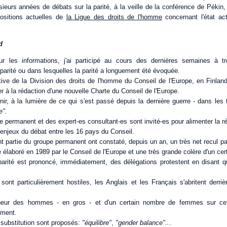
eurs années de débats sur la parité, à la veille de la conférence de Pékin, 
positions actuelles de
la Ligue des droits de l'homme
concernant l'état ac
d
ur les informations, j'ai participé au cours des dernières semaines à t
 parité ou dans lesquelles la parité a longuement été évoquée.
tiative de la Division des droits de l'homme du Conseil de l'Europe, en Finlan
r à la rédaction d'une nouvelle Charte du Conseil de l'Europe.
finir, à la lumière de ce qui s'est passé depuis la dernière guerre - dans les
e".
pe permanent et des expert-es consultant-es sont invité-es pour alimenter la ré
 enjeux du débat entre les 16 pays du Conseil.
 partie du groupe permanent ont constaté, depuis un an, un très net recul pa
e élaboré en 1989 par le Conseil de l'Europe et une très grande colère d'un cer
arité est prononcé, immédiatement, des délégations protestent en disant qu
sont particulièrement hostiles, les Anglais et les Français s'abritent derri
peur des hommes - en gros - et d'un certain nombre de femmes sur cet
ement.
 substitution sont proposés:
"équilibre"
,
"gender balance"..
.