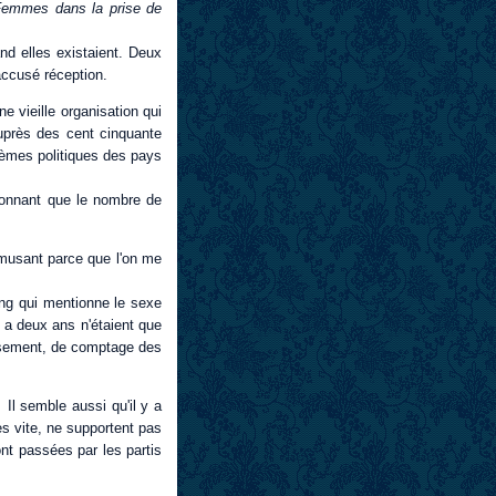
Femmes dans la prise de
d elles existaient. Deux
accusé réception.
e vieille organisation qui
uprès des cent cinquante
tèmes politiques des pays
donnant que le nombre de
 amusant parce que l'on me
ing qui mentionne le sexe
y a deux ans n'étaient que
ensement, de comptage des
l semble aussi qu'il y a
 vite, ne supportent pas
ont passées par les partis