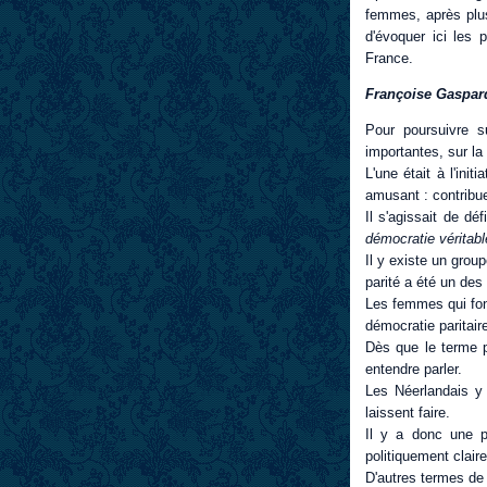
femmes, après plusi
d'évoquer ici les 
France.
Françoise Gaspar
Pour poursuivre s
importantes, sur la
L'une était à l'ini
amusant : contribue
Il s'agissait de dé
démocratie véritabl
Il y existe un grou
parité a été un des
Les femmes qui font
démocratie paritair
Dès que le terme p
entendre parler.
Les Néerlandais y 
laissent faire.
Il y a donc une 
politiquement clair
D'autres termes de