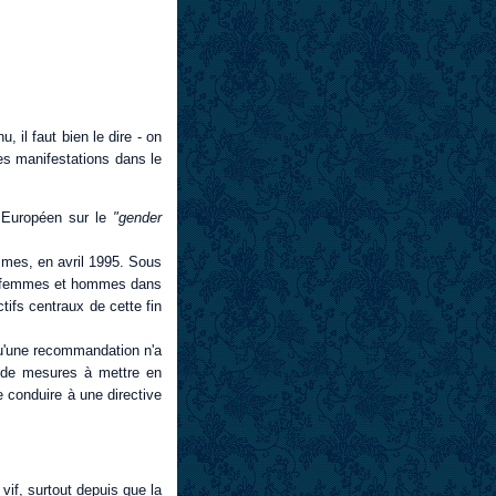
 il faut bien le dire - on
es manifestations dans le
s Européen sur le
"gender
mmes, en avril 1995. Sous
des femmes et hommes dans
ifs centraux de cette fin
qu'une recommandation n'a
 de mesures à mettre en
 conduire à une directive
vif, surtout depuis que la