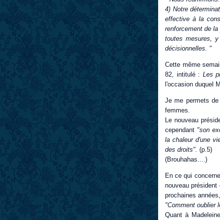
4) Notre déterminat
effective à la cons
renforcement de la 
toutes mesures, y 
décisionnelles. "
Cette même semaine
82, intitulé :
Les p
l'occasion duquel M
Je me permets de v
femmes.
Le nouveau présiden
cependant
"son exc
la chaleur d'une vi
des droits".
(p.5)
(Brouhahas....)
En ce qui concerne 
nouveau président 
prochaines années, 
"Comment oublier l
Quant à Madeleine 