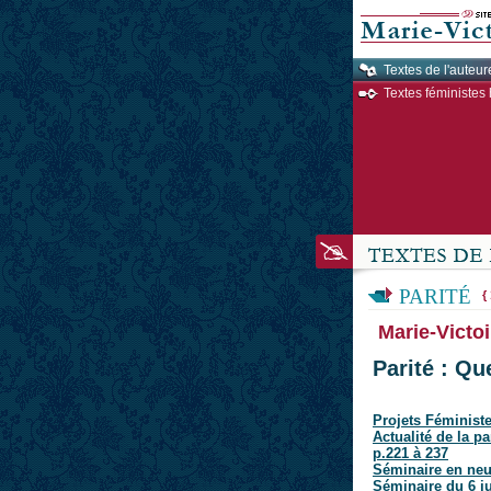
Textes de l'auteur
Textes féministes 
PARITÉ
{
Marie-Victoi
Parité : Qu
Projets Féminist
Actualité de la pa
p.221 à 237
Séminaire en neuf
Séminaire du 6 j