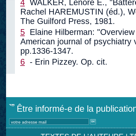
4
WALKER, Lenore E., "Batte
Rachel HAREMUSTIN (éd.), Wo
The Guilford Press, 1981.
5
Elaine Hilberman: "Overview t
American journal of psychiatry
pp.1336-1347.
6
- Erin Pizzey. Op. cit.
Être informé-e de la publicati