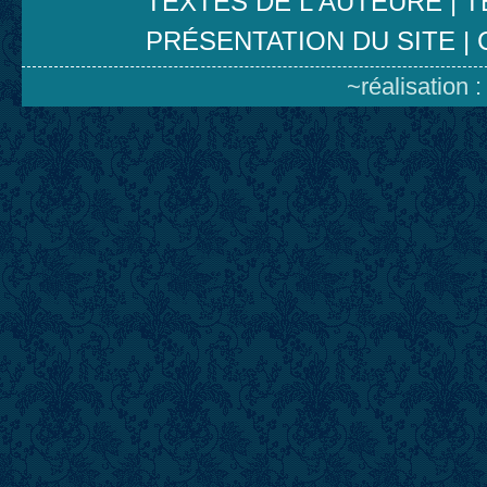
TEXTES DE L'AUTEURE
|
T
PRÉSENTATION DU SITE
|
~réalisation