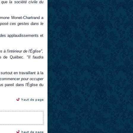
 que la société civile du
Simone Monet-Chartrand a
 posé ces gestes dans le
en des applaudissements et
 l'intérieur de l'Église",
èse de Québec.
"Il faudra
surtout en travaillant à la
s commencer pour occuper
 pareil dans l'Église du