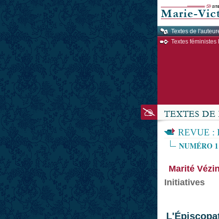
Textes de l'auteur
Textes féministes 
REVUE :
NUMÉRO 1
Marité Vézi
Initiatives
L'Épiscopa