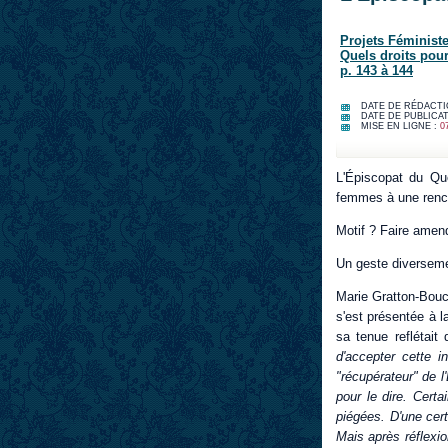
Projets Féministe
Quels droits pou
p. 143 à 144
DATE DE RÉDACTI
DATE DE PUBLICAT
MISE EN LIGNE :
0
L'Épiscopat du Qu
femmes à une rencon
Motif ? Faire amen
Un geste diverseme
Marie Gratton-Bouch
s'est présentée à l
sa tenue reflétai
d'accepter cette 
"récupérateur" de 
pour le dire. Cert
piégées. D'une cert
Mais après réflexi