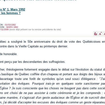
s N° 1. Mars 1992
r les femmes ?
ON :
01/03/1992
ION :
MARS 1992
7/11/2006
(texte déjà présent sur la version précédente du site)
ébec a souligné le 50e anniversaire du droit de vote des Québécoises en
tre dans la Vieille Capitale au printemps dernier.
de honorable.
nt perçu par les descendantes des suffragistes.
er, théologienne fortement engagée dans le débat sur l'évolution du statut d
a basilique de Québec coiffée d'un chapeau et portant aux doigts des bijoux 
t davantage toute une forêt de symboles qu'un seul souci d'élégance
: "J'
invitation des évêques. Pourquoi irais-je en quelques sorte sanctionner 
l'Église ? Je suis consciente que les choses ne bougent pas dans cette soci
ains ont choisi de ne pas assister à cette cérémonie et je les comprends : 
aine manière, il s'agissait d'un geste audacieux de l'Église et de surcroît d
on, j'ai décidé d'accepter les excuses des évêques comme un geste réparateu