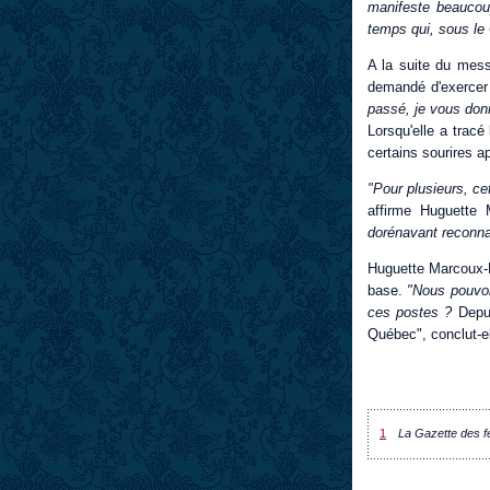
manifeste beaucoup
temps qui, sous le
A la suite du mess
demandé d'exercer 
passé, je vous donn
Lorsqu'elle a tracé
certains sourires a
"Pour plusieurs, ce
affirme Huguette
dorénavant reconnaî
Huguette Marcoux-La
base.
"Nous pouvon
ces postes ?
Depui
Québec", conclut-el
1
La Gazette des 