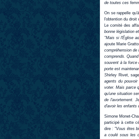
de toutes ces femme
On se rappelle qu'
l'obtention du droi
Le comité des affa
bonne législation et
"Mais si l'Église 
ajoute Marie Gratt
compréhension de l'
comprends. Quand l
souvent à la force 
porte est maintenan
S
hirley Rivet, sag
agents du pouvoir 
voter. Mais parce q
qu'une situation se
de l'avortement. J
d'avoir les enfants
Simone Monet-Chart
participé à cette c
dire
: "Vous êtes b
a coulé sous les 