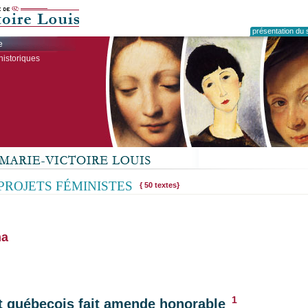
présentation du s
e
historiques
 PROJETS FÉMINISTES
{ 50 textes}
na
1
t québecois fait amende honorable