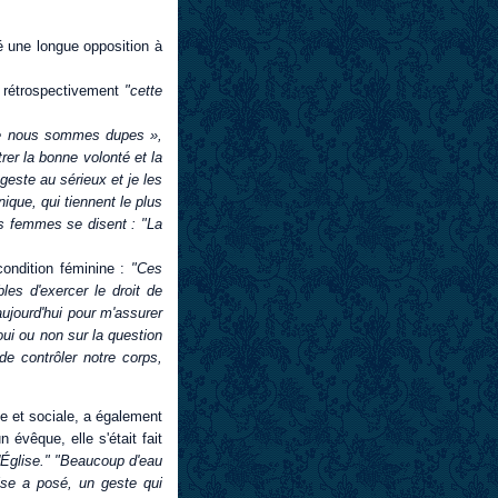
é une longue opposition à
 rétrospectivement
"cette
 que nous sommes dupes »,
rer la bonne volonté et la
este au sérieux et je les
que, qui tiennent le plus
ces femmes se disent : "La
condition féminine :
"Ces
les d'exercer le droit de
'aujourd'hui pour m'assurer
ui ou non sur la question
de contrôler notre corps,
e et sociale, a également
 évêque, elle s'était fait
l'Église." "Beaucoup d'eau
ise a posé, un geste qui