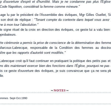
 d'ouverture d'esprit et d'humilité. Mais je ne condamne pas plus l'Église
 Code Napoléon, considérait la femme comme mineure."
age lu par le président de l'Assemblée des évêques, Mgr Gilles Ouellet, 
son droit de réplique :
"Tenant compte du contexte dans lequel vous avez
e à mon tour l'absolution."
 le signe rituel de la croix en direction des évêques, ce geste lui a valu bi
pprobateurs.
tte cérémonie a permis la prise de conscience de la détermination des femmes à
 Marcoux-Labrecque, responsable de la Condition des femmes au dioc
tre que les rapports d'autorité sont modifiés."
brecque croit qu'il faut continuer en pratiquant la politique des petits pas et 
s dès maintenant exercer bien des fonctions dans l'Église, pourquoi ne pa
s ce geste d'ouverture des évêques, je suis convaincue que ça ne sera plus
le.
femmes
. Sept-Oct.1990