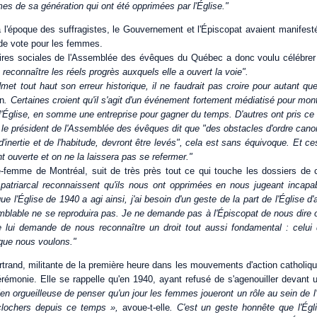
s de sa génération qui ont été opprimées par l'Église."
à l'époque des suffragistes, le Gouvernement et l'Épiscopat avaient manifest
t de vote pour les femmes.
ires sociales de l'Assemblée des évêques du Québec a donc voulu célébrer
 reconnaître les réels progrès auxquels elle a ouvert la voie".
admet tout haut son erreur historique, il ne faudrait pas croire pour autant
on
. Certaines croient qu'il s'agit d'un événement fortement médiatisé pour mont
Église, en somme une entreprise pour gagner du temps. D'autres ont pris ce g
e président de l'Assemblée des évêques dit que "des obstacles d'ordre canoni
d'inertie et de l'habitude, devront être levés", cela est sans équivoque. Et 
t ouverte et on ne la laissera pas se refermer."
e-femme de Montréal, suit de très près tout ce qui touche les dossiers de 
patriarcal reconnaissent qu'ils nous ont opprimées en nous jugeant incapab
ue l'Église de 1940 a agi ainsi, j'ai besoin d'un geste de la part de l'Église d
mblable ne se reproduira pas. Je ne demande pas à l'Épiscopat de nous dire o
e lui demande de nous reconnaître un droit tout aussi fondamental : celui 
 que nous voulons."
rand, militante de la première heure dans les mouvements d'action catholiqu
érémonie. Elle se rappelle qu'en 1940, ayant refusé de s'agenouiller devant un
ien orgueilleuse de penser qu'un jour les femmes joueront un rôle au sein de 
clochers depuis ce temps »,
avoue-t-elle
. C'est un geste honnête que l'Égl