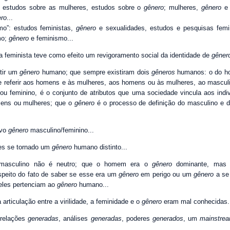
”: estudos sobre as mulheres, estudos sobre o
gênero
; mulheres,
gênero
e
ro
...
mo”: estudos feministas,
gênero
e sexualidades, estudos e pesquisas femi
mo;
gênero
e feminismo...
va feminista teve como efeito um revigoramento social da identidade de
gêner
stir um
gênero
humano; que sempre existiram dois
gêneros
humanos: o do h
e referir aos homens e às mulheres, aos homens ou às mulheres, ao masculi
ou feminino, é o conjunto de atributos que uma sociedade vincula aos indiv
mens ou mulheres; que o
gênero
é o processo de definição do masculino e 
ovo
gênero
masculino/feminino...
res se tornado um
gênero
humano distinto...
asculino não é neutro; que o homem era o
gênero
dominante, mas 
speito do fato de saber se esse era um
gênero
em perigo ou um
gênero
a se
 eles pertenciam ao
gênero
humano...
 articulação entre a virilidade, a feminidade e o
gênero
eram mal conhecidas.
 relações
generadas
, análises
generadas
, poderes
generados
, um
mainstre
..