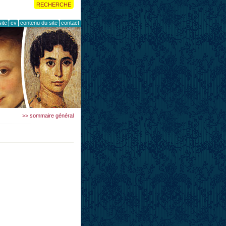
RECHERCHE
ite
cv
contenu du site
contact
>> sommaire général