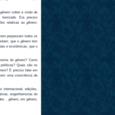
o
gênero
sobre a visão de
 teorizado. Era preciso
ões relativas ao
gênero
;
nero
perpassam todos os
ontam; que o
gênero
tem
ciais e econômicas; que o
onomia do
gênero
? Como
políticas? Quais são os
nero
? É preciso falar em
 sem uma consciência de
o internacional, edições,
iativas, engenheiros/as do
des...
gênero
, em
gênero
,