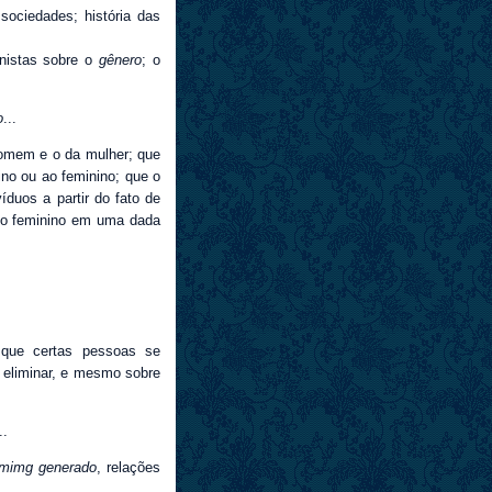
 sociedades; história das
nistas sobre o
gênero
; o
o
...
omem e o da mulher; que
no ou ao feminino; que o
íduos a partir do fato de
do feminino em uma dada
que certas pessoas se
 eliminar, e mesmo sobre
..
amimg
generado
, relações