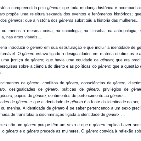
história compreendida pelo
gênero
; que toda mudança histórica é acompanha
ero
propõe uma releitura sexuada dos eventos e fenômenos históricos; que
a dos
gêneros
; que a história dos
gêneros
substituiu a história das mulheres...
s ou menos a mesma coisa, na sociologia, na filosofia, na antropologia, 
ia, nas artes visuais,...
veria introduzir o
gênero
em sua estruturação e que incluir a identidade de
gê
ntornável. O
gênero
estava ligado a desigualdades em matéria de direitos e 
e uma justiça de
gênero
; que havia uma equidade de
gênero
; que era preci
pesquisas sobre a ciência do direito e as políticas do
gênero
; que a questão
...
tencimentos de
gênero
, conflitos de
gênero
, consciências de
gênero
, discr
ero
, desigualdades de
gênero
, práticas de
gênero
, privilégios de
gêne
gênero
, papéis de
gênero
, sentimentos de pertencimento ao
gênero
...
idades de
gênero
e que a identidade de
gênero
é a fonte da identidade do ser,
 ou menina. A identidade de
gênero
é se saber pertencendo a um sexo preci
amada de transfobia a discriminação ligada à identidade de
gênero
...
heres são um
gênero
porque têm um sexo e que o
gênero
implica haver som
m o
gênero
e o
gênero
precede as mulheres. O
gênero
convida à reflexão sob