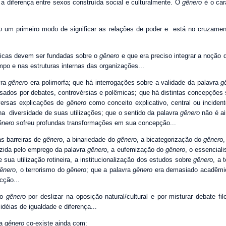
a diferença entre sexos construída social e culturalmente. O
gênero
é o cará
o
um primeiro modo de significar as relações de poder e está no cruzamen
líticas devem ser fundadas sobre o
gênero
e que era preciso integrar a noção
mpo e nas estruturas internas das organizações...
vra
gêner
o era polimorfa; que há interrogações sobre a validade da palavra
g
sados por debates, controvérsias e polêmicas; que há distintas concepções
versas explicações de
gênero
como conceito explicativo, central ou inciden
a diversidade de suas utilizações; que o sentido da palavra
gênero
não é ai
ênero
sofreu profundas transformações em sua concepção...
as barreiras de
gênero
, a binariedade do
gênero
, a bicategorização do
gênero
,
uzida pelo emprego da palavra
gênero
, a eufemização do
gênero
, o essencial
 sua utilização rotineira, a institucionalização dos estudos sobre
gênero
, a 
ênero
, o terrorismo do
gênero
; que a palavra
gênero
era demasiado acadêmica
cção...
 o
gênero
por deslizar na oposição natural/cultural e por misturar debate filo
idéias de igualdade e diferença...
ra
gênero
co-existe ainda com: