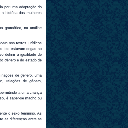
da por uma adaptação do
 a história das mulheres
na gramática, na análise
nero
nos textos jurídicos
as leis estavam cegas ao
so definir a igualdade de
 do
gênero
e do estado de
iminações de
gênero
, uma
ro
, relações de
gênero
,
 permitindo a uma criança
so, é saber-se macho ou
ente o sexo feminino. As
re as diferenças entre as