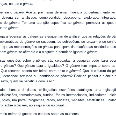
raças, castas e
gênero
...
 pensar o
gênero.
Aceitar premissas de uma influência do pertencimento a
deveria ser analisado, compreendido, descoberto, explorado, integrado,
tes de
gênero.
Ter uma atenção específica ao
gênero,
promover as quest
dos de
gênero
...
iga a repensar as categorias e esquemas de análise; que as relações de
gê
roblemáticas de
gênero
se sucedem, se sobrepõem, se cruzam e se confr
as; que as representações de
gênero
participam da criação das realidades so
ar em
gênero
se afirmara e a ninguém é permitido ignorar o
gênero
...
sas questões sobre o
gênero
são colocadas: a pesquisa pode fazer ec
o e
gênero
? Que
gênero
para a igualdade? O
gênero
tem impacto sobre as 
 Que recortes podem ser feitos entre sexo e
gênero
? Qual é o futuro do
gê
o, identidade sexuada ou identidade de
gênero
? Pode-se pensar a ciência
sexo, quem se beneficia com isso?...
dades, bancos de dados, bibliografias, escritórios, catálogos, uma legislaçã
cializações, formadores/as, fundos, fóruns internacionais, indicadores, inic
s, pólos, um portal, programas, redes, revistas,
websites
, estatísticas, unida
ro
, sobre o
gênero
, no singular ou no plural...
mitiu retirar de guetos os estudos sobre as mulheres...