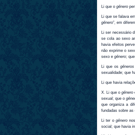
Li que o
gênero
per
Li que se falava e
gênero
”, em difer
Li ser necessário d
se cola ao sexo a
havia efeitos perv
não exprime o sex
sexo e
gênero
; qu
Li que os
gêneros
sexualidade; que 
Li que havia relaç
X. Li que o
gênero
sexual; que o
gêne
que organiza a di
fundadas sobre as 
Li ter o
gênero
nos 
social; que havia 