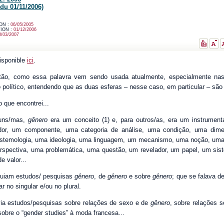
 du 01/11/2006)
ON :
06/05/2005
ION :
01/12/2006
3/03/2007
disponible
ici
.
ntão, como essa palavra vem sendo usada atualmente, especialmente na
 político, entendendo que as duas esferas – nesse caso, em particular – são 
 que encontrei...
lguns/mas,
gênero
era um conceito (1) e, para outros/as, era um instrumen
ador, um componente, uma categoria de análise, uma condição, uma dim
istemologia, uma ideologia, uma linguagem, um mecanismo, uma noção, uma 
rspectiva, uma problemática, uma questão, um revelador, um papel, um si
e valor...
nguiam estudos/ pesquisas
gênero
, de
gênero
e sobre
gênero
; que se falava d
r no singular e/ou no plural.
ia estudos/pesquisas sobre relações de sexo e de
gênero
, sobre relações 
sobre o “gender studies” à moda francesa...