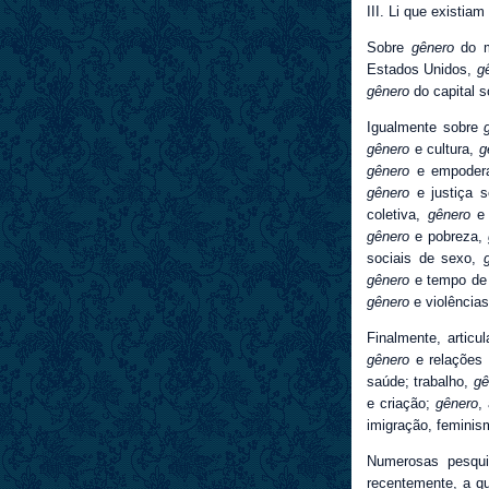
III. Li que existia
Sobre
gênero
do 
Estados Unidos,
g
gênero
do capital s
Igualmente sobre
gênero
e cultura,
g
gênero
e empoder
gênero
e justiça s
coletiva,
gênero
e 
gênero
e pobreza,
sociais de sexo,
gênero
e tempo de 
gênero
e violências
Finalmente, artic
gênero
e relações 
saúde; trabalho,
gê
e criação;
gênero
,
imigração, femini
Numerosas pesqu
recentemente, a q