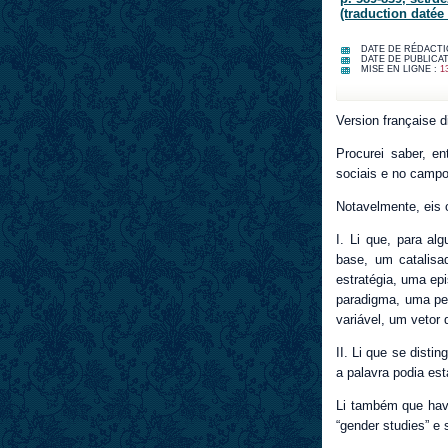
(traduction datée
DATE DE RÉDACTI
DATE DE PUBLICAT
MISE EN LIGNE :
1
Version française 
Procurei saber, e
sociais e no campo
Notavelmente, eis o
I. Li que, para a
base, um catalis
estratégia, uma ep
paradigma, uma pe
variável, um vetor d
II. Li que se disti
a palavra podia esta
Li também que hav
“gender studies” e 