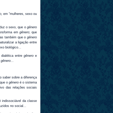
o,
em “mulheres, sexo ou
duz o sexo, que o
gênero
ransforma em
gênero
; que
mas também que o
gênero
turalizar a ligação entre
o biológico...
 dialética entre
gênero
e
e
gênero
...
o saber sobre a diferença
 que o
gênero
é o sistema
ivo das relações sociais
 indissociável da classe
uzidos no social...