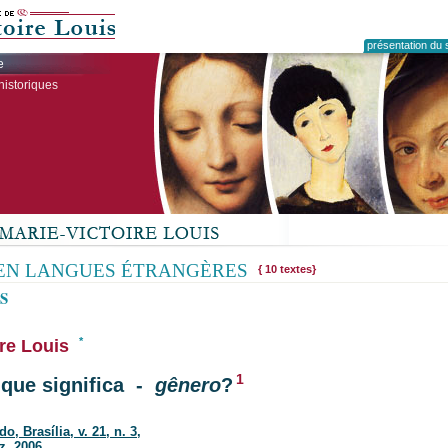
présentation du s
e
historiques
EN LANGUES ÉTRANGÈRES
{ 10 textes}
S
*
ire Louis
1
 que significa -
gênero
?
, Brasília, v. 21, n. 3,
z. 2006