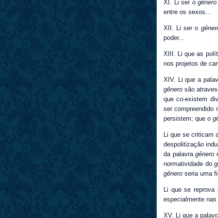
XI. Li ser o
gênero
entre os sexos...
XII. Li ser o
gêner
poder...
XIII. Li que as po
nos projetos de ca
XIV. Li que a pala
gênero
são atraves
que co-existem di
ser compreendido n
persistem; que o
g
Li que se criticam 
despolitização ind
da palavra
gênero
e
normatividade do
g
gênero
seria uma fi
Li que se reprova
especialmente nas 
XV. Li que a palav