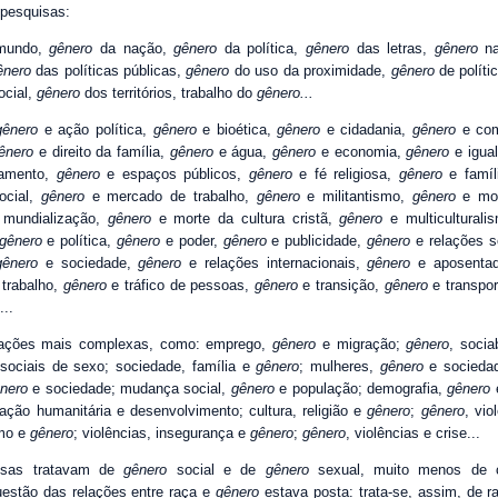
m pesquisas:
mundo,
gênero
da nação,
gênero
da política,
gênero
das letras,
gênero
na
ênero
das políticas públicas,
gênero
do uso da proximidade,
gênero
de políti
ocial,
gênero
dos territórios, trabalho do
gênero...
gênero
e ação política,
gênero
e bioética,
gênero
e cidadania,
gênero
e com
ênero
e direito da família,
gênero
e água,
gênero
e economia,
gênero
e igua
amento,
gênero
e espaços públicos,
gênero
e fé religiosa,
gênero
e famíl
ocial,
gênero
e mercado de trabalho,
gênero
e militantismo,
gênero
e mod
mundialização,
gênero
e morte da cultura cristã,
gênero
e multiculturali
gênero
e política,
gênero
e poder,
gênero
e publicidade,
gênero
e relações s
gênero
e sociedade,
gênero
e relações internacionais,
gênero
e aposentad
trabalho,
gênero
e tráfico de pessoas,
gênero
e transição,
gênero
e transpor
...
ulações mais complexas, como: emprego,
gênero
e migração;
gênero
, socia
sociais de sexo; sociedade, família e
gênero
; mulheres,
gênero
e socieda
nero
e sociedade; mudança social,
gênero
e população; demografia,
gênero
 ação humanitária e desenvolvimento; cultura, religião e
gênero
;
gênero
, vio
smo e
gênero
; violências, insegurança e
gênero
;
gênero
, violências e crise...
isas tratavam de
gênero
social e de
gênero
sexual, muito menos de 
uestão das relações entre raça e
gênero
estava posta: trata-se, assim, de r