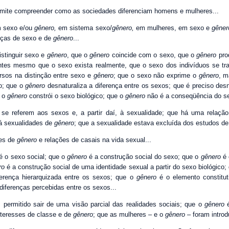
mite compreender como as sociedades diferenciam homens e mulheres...
m sexo e/ou
gênero,
em sistema sexo/
gênero,
em mulheres, em sexo e
gêner
enças de sexo e de
gênero
...
istinguir sexo e
gênero
, que o
gênero
coincide com o sexo, que o
gênero
pro
ntes mesmo que o sexo exista realmente, que o sexo dos indivíduos se t
ersos na distinção entre sexo e
gênero
; que o sexo não exprime o
gênero
, 
o; que o
gênero
desnaturaliza a diferença entre os sexos; que é preciso desna
e o
gênero
constrói o sexo biológico; que o
gênero
não é a conseqüência do sex
se referem aos sexos e, a partir daí, à sexualidade; que há uma relação
há sexualidades de
gênero
; que a sexualidade estava excluída dos estudos d
ões de
gênero
e relações de casais na vida sexual...
é o sexo social; que o
gênero
é a construção social do sexo; que o
gênero
é 
ro
é a construção social de uma identidade sexual a partir do sexo biológico;
ferença hierarquizada entre os sexos; que o
gênero
é o elemento constitut
diferenças percebidas entre os sexos...
permitido sair de uma visão parcial das realidades sociais; que o
gênero
é
interesses de classe e de
gênero
; que as mulheres – e o
gênero
– foram introd