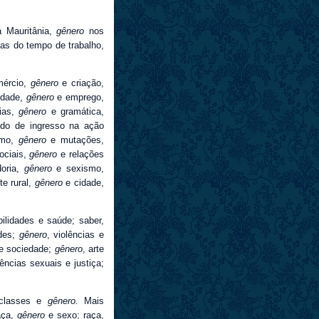
 Mauritânia,
gênero
nos
cas do tempo de trabalho,
ércio,
gênero
e criação,
ldade,
gênero
e emprego,
ias,
gênero
e gramática,
o de ingresso na ação
smo,
gênero
e mutações,
ociais,
gênero
e relações
oria,
gênero
e sexismo,
te rural,
gênero
e cidade,
bilidades e saúde; saber,
des;
gênero
, violências e
e sociedade;
gênero
, arte
lências sexuais e justiça;
classes e
gênero.
Mais
aça,
gênero
e sexo; raça,