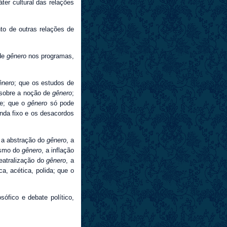
ter cultural das relações
to de outras relações de
 de
gênero
nos programas,
ênero
; que os estudos de
 sobre a noção de
gênero
;
te; que o
gênero
só pode
nda fixo e os desacordos
 a abstração do
gênero
, a
ismo do
gênero
, a inflação
teatralização do
gênero
, a
, acética, polida; que o
sófico e debate político,