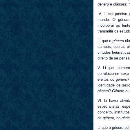
gênero
e classes; 
IV. Li ser preciso
mundo. O
gênero
incorporar as len
transmitir os estu
Li que o
gênero
obr
campos; que as p
virtudes heurístic
direito de se pens
V. Li que numero
correlacionar sex
efeitos do
gênero
?
identidade de sex
gênero
?
Gênero
ou 
VI. Li haver ativi
especialistas, espe
conceito, instituto
de
gênero
, do
gêne
Li que o
gênero
per