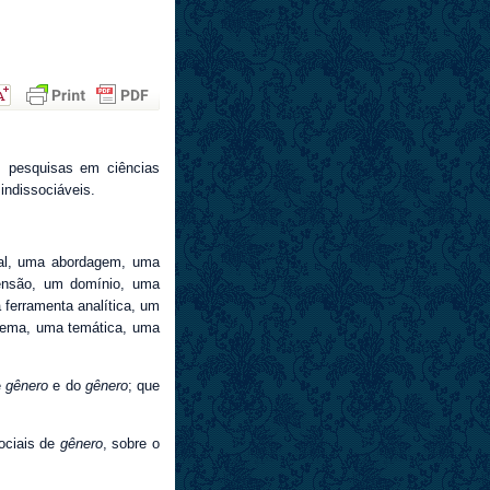
s pesquisas em ciências
indissociáveis.
tal, uma abordagem, uma
ensão, um domínio, uma
ferramenta analítica, um
stema, uma temática, uma
e
gênero
e do
gênero
; que
sociais de
gênero
, sobre o