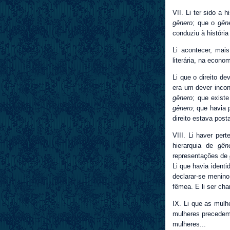
VII. Li ter sido a 
gênero
; que o
gên
conduziu à históri
Li acontecer, mai
literária, na econom
Li que o direito de
era um dever inco
gênero
; que exist
gênero
; que havia 
direito estava posta
VIII. Li haver per
hierarquia de
gên
representações de
Li que havia ident
declarar-se menino
fêmea. E li ser ch
IX. Li que as mul
mulheres precede
mulheres...