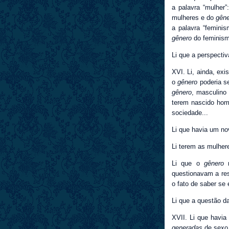
a palavra “mulher
mulheres e do
gêne
a palavra “feminis
gênero
do feminis
Li que a perspecti
XVI. Li, ainda, exi
o
gênero
poderia s
gênero
, masculino 
terem nascido ho
sociedade...
Li que havia um n
Li terem as mulhe
Li que o
gênero
m
questionavam a re
o fato de saber se
Li que a questão da
XVII. Li que havia
generadas
de sexo.