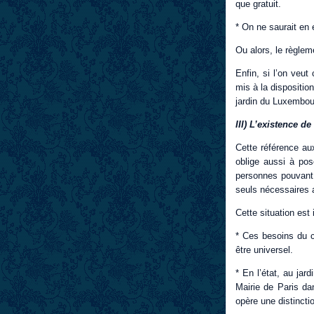
que gratuit.
* On ne saurait en 
Ou alors, le règlem
Enfin, si l’on veut
mis à la dispositi
jardin du Luxembou
III) L’existence d
Cette référence a
oblige aussi à po
personnes pouvant
seuls nécessaires 
Cette situation est
* Ces besoins du 
être universel.
* En l’état, au ja
Mairie de Paris da
opère une distincti