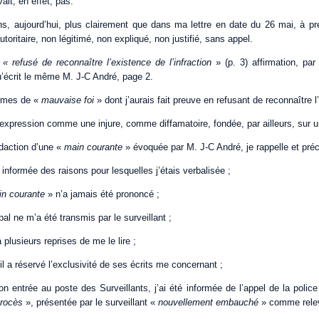
vait, en effet, pas.
ns, aujourd’hui, plus clairement que dans ma lettre en date du 26 mai, à pré
toritaire, non légitimé, non expliqué, non justifié, sans appel.
r
« refusé de reconnaître
l’existence de l’infraction
» (p. 3) affirmation, par
u’écrit le même M. J-C André, page 2.
ermes de «
mauvaise foi
» dont j’aurais fait preuve en refusant de reconnaître l’
 expression comme une injure, comme diffamatoire, fondée, par ailleurs, sur
édaction d’une «
main courante
» évoquée par M. J-C André, je rappelle et préc
 informée des raisons pour lesquelles j’étais verbalisée ;
in courante
» n’a jamais été prononcé ;
al ne m’a été transmis par le surveillant ;
à plusieurs reprises de me le lire ;
u’il a réservé l’exclusivité de ses écrits me concernant ;
n entrée au poste des Surveillants, j’ai été informée de l’appel de la poli
rocès
», présentée par le surveillant «
nouvellement embauché
» comme rele