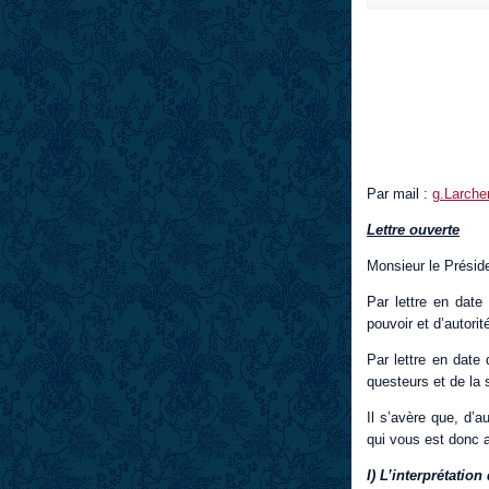
Par mail :
g.Larche
Lettre ouverte
Monsieur le Présid
Par lettre en date
pouvoir et d’autori
Par lettre en date 
questeurs et de la 
Il s’avère que, d’a
qui vous est donc 
I) L’interprétatio