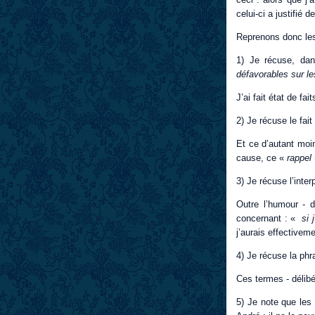
celui-ci a justifié 
Reprenons donc les 
1) Je récuse, dan
défavorables
sur le
J’ai fait état de fa
2) Je récuse le fait
Et ce d’autant moin
cause, ce «
rappel
3) Je récuse l’int
Outre l’humour - d
concernant : «
si 
j’aurais effectivem
4) Je récuse la ph
Ces termes - délibé
5) Je note que les 