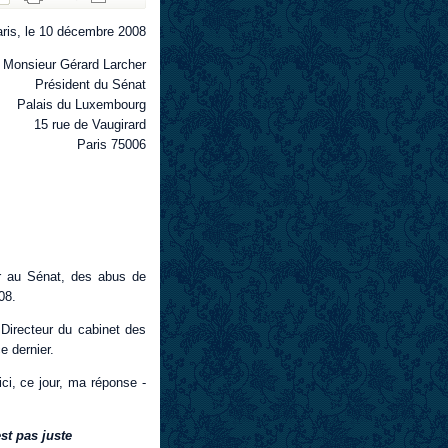
ris, le 10 décembre 2008
Monsieur Gérard Larcher
Président du Sénat
Palais du Luxembourg
15 rue de Vaugirard
Paris 75006
r au Sénat, des abus de
08.
 Directeur du cabinet des
ce dernier.
ici, ce jour, ma réponse -
st pas juste