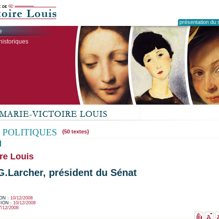
présentation du s
e
historiques
 POLITIQUES
{50 textes}
re Louis
G.Larcher, président du Sénat
ON :
10/12/2008
ION :
10/12/2008
7/12/2008