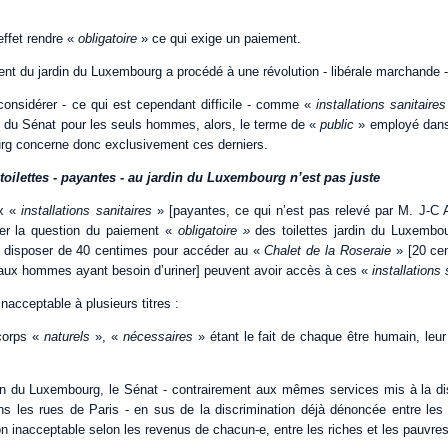
effet rendre «
obligatoire
» ce qui exige un paiement.
ent du jardin du Luxembourg a procédé à une révolution - libérale marchande - 
 considérer - ce qui est cependant difficile - comme «
installations sanitaire
on du Sénat pour les seuls hommes, alors, le terme de «
public
» employé dans 
rg concerne donc exclusivement ces derniers.
e toilettes - payantes - au jardin du Luxembourg n’est pas juste
ux «
installations sanitaires
» [payantes, ce qui n’est pas relevé par M. J-C
ser la question du paiement «
obligatoire
»
des toilettes jardin du Luxembou
 disposer de 40 centimes pour accéder au «
Chalet de la Roseraie
» [20 cen
aux hommes ayant besoin d’uriner] peuvent avoir accès à ces «
installations
 inacceptable à plusieurs titres :
corps «
naturels
», «
nécessaires
» étant le fait de chaque être humain, leur d
rdin du Luxembourg, le Sénat - contrairement aux mêmes services mis à la dis
ns les rues de Paris - en sus de la discrimination déjà dénoncée entre l
on inacceptable selon les revenus de chacun-e, entre les riches et les pauvres