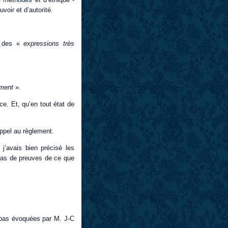
uvoir et d’autorité.
té des «
expressions très
ement
».
ce. Et, qu’en tout état de
ppel au règlement.
 j’avais bien précisé les
n pas de preuves de ce que
nt pas évoquées par M. J-C