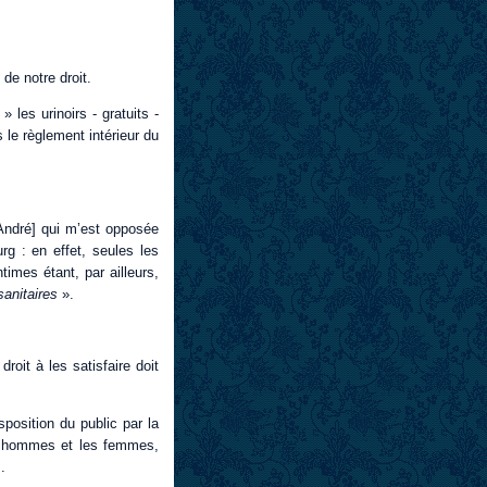
de notre droit.
s
» les urinoirs - gratuits -
le règlement intérieur du
 André] qui m’est opposée
rg : en effet, seules les
times étant, par ailleurs,
 sanitaires
».
roit à les satisfaire doit
position du public par la
es hommes et les femmes,
.