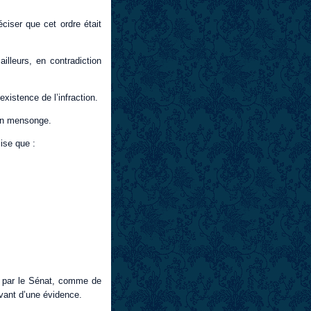
ciser que cet ordre était
 ailleurs, en contradiction
existence de l’infraction.
 un mensonge.
ise que :
ce par le Sénat, comme de
vant d’une évidence.