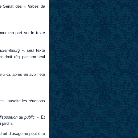
r le Sénat des «
forces de
pour ma part sur le texte
Luxembourg
», seul texte
-droit régi par son seul
elui-ci, après en avoir été
es - suscite les réactions
disposition du public
». Et
 jardin.
droit d’usage ne peut être