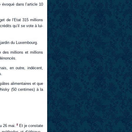
» évoqué dans l’article 10
get de l’Etat 315 millions
rédits qu’il se vote à lui-
du jardin du Luxembourg.
e des millions et millions
 dénoncés.
ais, en outre, indécent,
s.
pâtes alimentaires et que
whisky (50 centimes) à la
8
du 26 mai.
Et je constate
 méthodes et d‘éthique -