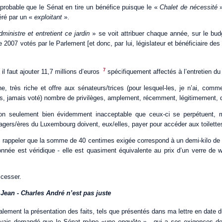
 probable que le Sénat en tire un bénéfice puisque le «
Chalet de nécessité
éré par un «
exploitant
».
dministre et entretient ce jardin
» se voit attribuer chaque année, sur le bud
 2007 votés par le Parlement [et donc, par lui, législateur et bénéficiaire des c
7
il faut ajouter 11,7 millions d’euros
spécifiquement affectés à l’entretien 
e, très riche et offre aux sénateurs/trices (pour lesquel-les, je n’ai, comm
es, jamais voté) nombre de privilèges, amplement, récemment, légitimement,
 non seulement bien évidemment inacceptable que ceux-ci se perpétuent, m
agers/ères du Luxembourg doivent, eux/elles, payer pour accéder aux toilette
d, rappeler que la somme de 40 centimes exigée correspond à un demi-kilo de 
donnée est véridique - elle est quasiment équivalente au prix d’un verre de 
?
 cesser.
. Jean - Charles André n’est pas juste
alement la présentation des faits, tels que présentés dans ma lettre en date 
’avais demandé que le Sénat mène «
une enquête
» - qui a ses exigences de