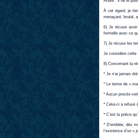
André : il ne le pou
À cet égard, je tie
menaçant, brutal, au
6) Je récuse avoi
formelle avec ce q
7) Je récuse les t
Je considère cette
8) Concernant la r
* Je n’ai jamais été
* Le terme de «
ma
* Aucun procès-verb
* Celui-ci a refusé 
* C’est la police q
* D’emblée, dès mo
l’existence d’un «
p