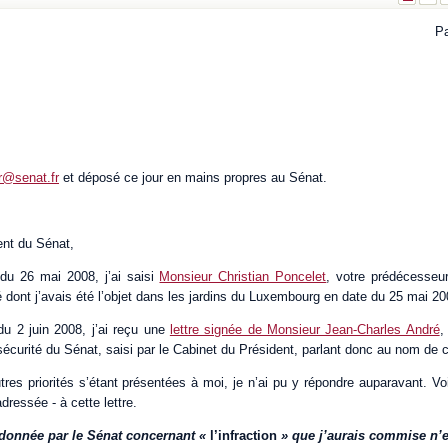
Pa
r@senat.fr
et déposé ce jour en mains propres au Sénat.
ent du Sénat,
 du 26 mai 2008, j’ai saisi
Monsieur Christian Poncelet
, votre prédécesseu
té dont j’avais été l’objet dans les jardins du Luxembourg en date du 25 mai 20
du 2 juin 2008, j’ai reçu une
lettre signée de Monsieur Jean-Charles André
,
sécurité du Sénat, saisi par le Cabinet du Président, parlant donc au nom de 
utres priorités s’étant présentées à moi, je n’ai pu y répondre auparavant. Vo
adressée - à cette lettre.
n donnée par le Sénat concernant «
l’infraction
» que j’aurais commise n’e