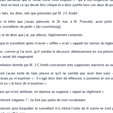
de bout en bout ce qui devait être critiqué et a donc justifié tous ces abus de po
faits, les dires, tels que présentés par M. J-C André :
s la lettre que j’avais adressée, le 26 mai, à M. Poncelet, avoir por
s surveillants du jardin »
[du Luxembourg].
its et de dires que j’ai, par ailleurs, légitimement contestés.
 que le surveillant après m’avoir «
sifflée
» m’ait «
rappelé les termes du règl
s, comme je l’ai écrit, qu’il sembla le découvrir ultérieurement en ma présen
» aurait été inapproprié.
erprétation donnée par M. J-C André concernant mes supposées réactions au ra
ont j’avais tenté de faire preuve et qu’il ne semble pas avoir bien saisi -
j’avais pu m’exprimer
» : il s’agit donc bien de réflexions a posteriori et no
ent eu «
le loisir de m’exprimer
».
rase qui m’est attribuée, en réponse au supposé «
rappel au règlement
».
rément vulgaires ? - ne font pas partie de mon vocabulaire.
raisons pour lesquelles le surveillant m’a intimé l’ordre de le suivre ne so