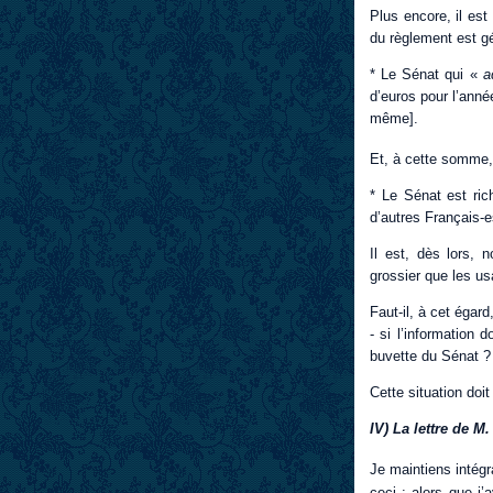
Plus encore, il est
du règlement est g
* Le Sénat qui «
a
d’euros pour l’année
même].
Et, à cette somme, 
* Le Sénat est rich
d’autres Français-
Il est, dès lors,
grossier que les us
Faut-il, à cet égar
- si l’information 
buvette du Sénat 
Cette situation doit
IV) La lettre de M
Je maintiens intégr
ceci : alors que j