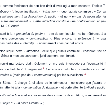
 comme fondement de son bon droit d’avoir agi à mon encontre, l’article 7
2
embourg
»
, lequel justifierait «
l’infraction
» - que j’aurais commise : «
Cet ar
 sanitaires sont à la disposition du public » et qu’ « en cas de nécessité, le
 autre emplacement ». Cette infraction constitue une contravention et peut f
t M. J.C André.
sacré à la «
protection du jardin
» - titre de son intitulé - ne fait référence 
ue une quelconque
« contravention ».
Plus encore,
la référence à l’«
usa
 pas partie des «
interdit
[s] » nommément cités par cet article.
selon lequel cette «
infraction
- celle que j’aurais commise -
constitue une co
 Sénat à mon encontre sont, juridiquement, non fondés.
rsuivi ma lecture dudit règlement et me suis interrogée sur l’éventualité
3
tion de l’article 2 du règlement
. Cet article - intitulé «
Surveillance
» - fait 
4
statées
» [mais pas de «
contravention
»] par les surveillants.
 Sénat - à charge à lui alors de le démontrer - considère que j’aurais t
din, attenté à la «
conservation du domaine
» et porté atteinte à «
l’ordre publi
is d’«
infraction
», et encore moins de «
crime,
ni de «
délit
», nommément évo
e l’objet d’ «
un procès-verbal
» ;