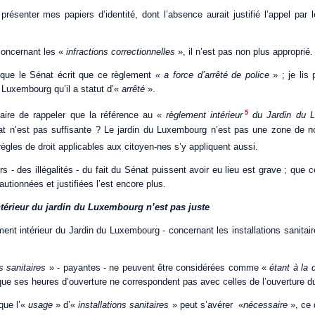
 présenter mes papiers d’identité, dont l’absence aurait justifié l’appel pa
 concernant les «
infractions correctionnelles
», il n’est pas non plus approprié.
 que le Sénat écrit que ce règlement
« a force d’arrêté de police
» ; je lis 
u Luxembourg qu’il a statut d’«
arrêté
».
5
saire de rappeler que la référence au «
règlement intérieur
du Jardin du 
t n’est pas suffisante ? Le jardin du Luxembourg n’est pas une zone de non
règles de droit applicables aux citoyen-nes s’y appliquent aussi.
rs - des illégalités - du fait du Sénat puissent avoir eu lieu est grave ; que c
autionnées et justifiées l’est encore plus.
intérieur du jardin du Luxembourg n’est pas juste
ement intérieur du Jardin du Luxembourg - concernant les installations sanitair
ns sanitaires
» - payantes - ne peuvent être considérées comme «
étant à la 
ue ses heures d’ouverture ne correspondent pas avec celles de l’ouverture du
 que l’«
usage
» d’«
installations sanitaires
» peut s’avérer «
nécessaire
», ce 