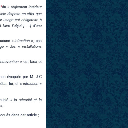
1
du «
règlement intérieur
ticle dispose en effet que
ur usage est obligatoire à
aire l’objet [ ...] d’une
à aucune «
infraction »,
pas
ge
» des «
installations
ntravention »
est faux et
 [non évoquée par M. J-C
état, lui, d’ «
infraction
»
roublé «
la sécurité et la
c
»,
qués dans cet article ;