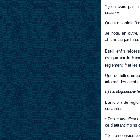
* je n’avais pas à
police
».
Quant à l’article 9
Je note, en outre,
affiché au jardin d
Est-il enfin néces
évoqué par le Séna
6
règlement
et les 
Que de telles erreu
informé, les aient c
II) Le règlement 
L’article 7 du règl
suivantes :
* Des «
installatio
ce d’autant moins q
* Si l’on considère