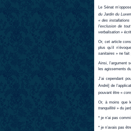
Le Sénat m’oppose,
du Jardin du Lux
« des installations
l’exclusion de tout
verbalisation »
écri
Or, cet article con
plus qu’il n’évoq
sanitaires
» ne fait
Ainsi, l’argument 
les agissements du
J’ai cependant pou
André] de l’applica
pouvant être «
con
Or, à moins que le
tranquillité
» du jar
* je n’ai pas comm
* je n’avais pas êtr