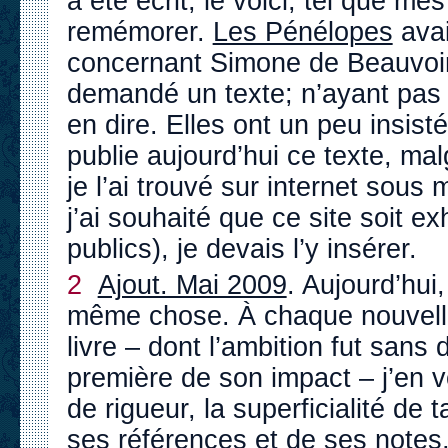
a été écrit, le voici, tel que m
remémorer.
Les Pénélopes
avai
concernant Simone de Beauvoir
demandé un texte; n’ayant pas tr
en dire. Elles ont un peu insisté :
publie aujourd’hui ce texte, mal
je l’ai trouvé sur internet sou
j’ai souhaité que ce site soit e
publics), je devais l’y insérer.
2
Ajout. Mai 2009
. Aujourd’hui,
même chose. À chaque nouvelle 
livre – dont l’ambition fut sans
première de son impact – j’en v
de rigueur, la superficialité de
ses références et de ses notes,