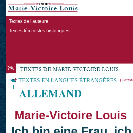
Textes de l'auteure
Textes féministes historiques
TEXTES EN LANGUES ÉTRANGÈRES
{ 10 text
ALLEMAND
Marie-Victoire Louis
Ich bin eine Frau, ic