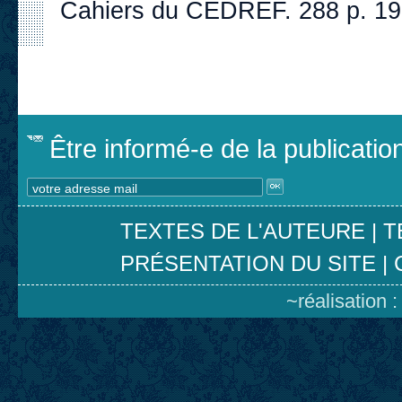
Cahiers du CEDREF. 288 p. 1
Être informé-e de la publicati
TEXTES DE L'AUTEURE
|
T
PRÉSENTATION DU SITE
|
~réalisation