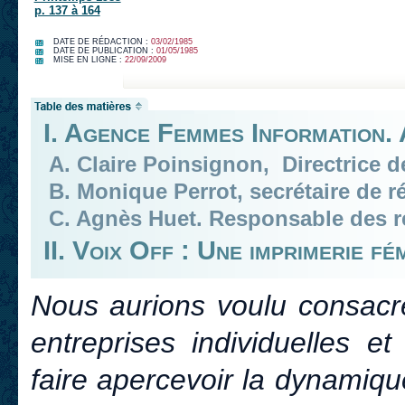
p. 137 à 164
DATE DE RÉDACTION :
03/02/1985
DATE DE PUBLICATION :
01/05/1985
MISE EN LIGNE :
22/09/2009
I. Agence Femmes Information. 
A. Claire Poinsignon, Directrice d
B. Monique Perrot, secrétaire de r
C. Agnès Huet. Responsable des re
II. Voix Off : Une imprimerie fém
Nous aurions voulu consacr
entreprises individuelles e
faire apercevoir la dynamiqu