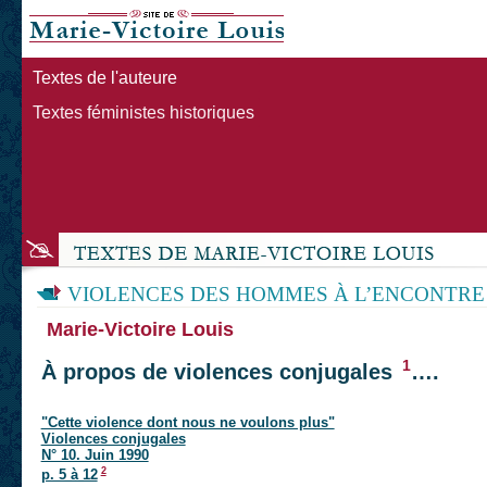
Textes de l'auteure
Textes féministes historiques
VIOLENCES DES HOMMES À L’ENCONTRE
Marie-Victoire Louis
1
À propos de violences conjugales
….
"Cette violence dont nous ne voulons plus"
Violences conjugales
N° 10. Juin 1990
2
p. 5 à 12