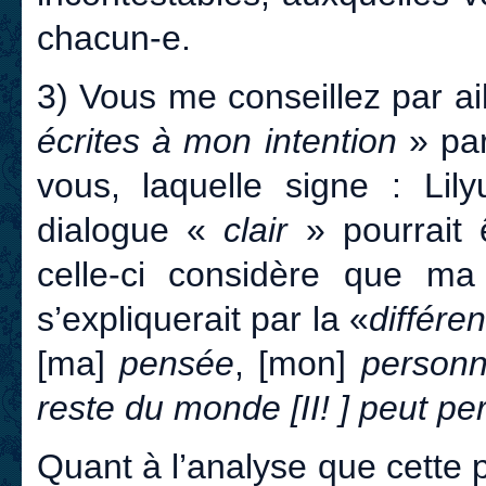
chacun-e.
3) Vous me conseillez par ai
écrites à mon intention
» pa
vous, laquelle signe : Li
dialogue «
clair
» pourrait
celle-ci considère que m
s’expliquerait par la «
différe
[ma]
pensée
, [mon]
personn
reste du monde [II! ] peut pe
Quant à l’analyse que cette 