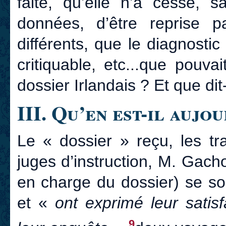
faite, qu’elle n’a cessé, 
données, d’être reprise p
différents, que le diagnosti
critiquable, etc...que pouv
dossier Irlandais ? Et que dit
III. Qu’en est-il aujo
Le « dossier » reçu, les tr
juges d’instruction, M. Gacho
en charge du dossier) se so
et «
ont exprimé leur satis
9