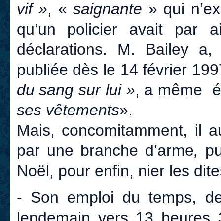
vif »
, «
saignante
» qui n’exi
qu’un policier avait par a
déclarations. M. Bailey a,
publiée dès le 14 février 1
du sang sur lui »
, a même 
ses vêtements
».
Mais, concomitamment, il aur
par une branche d’arme
,
pu
Noël, pour enfin, nier les dite
- Son emploi du temps, de 
lendemain vers 13 heures 3