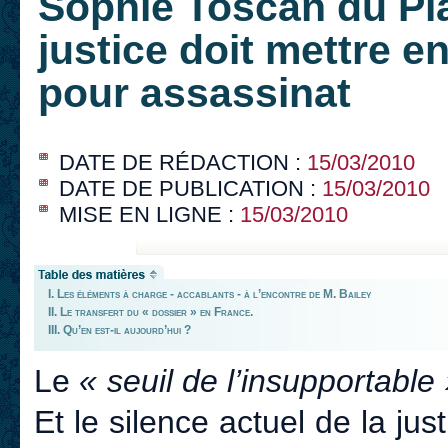
Sophie Toscan du Plan
justice doit mettre e
pour assassinat
DATE DE RÉDACTION :
15/03/2010
DATE DE PUBLICATION :
15/03/2010
MISE EN LIGNE :
15/03/2010
I. Les éléments à charge - accablants - à l’encontre de M. Bailey
II. Le transfert du « dossier » en France.
III. Qu’en est-il aujourd’hui ?
Le
« seuil de l’insupportable
Et le silence actuel de la just