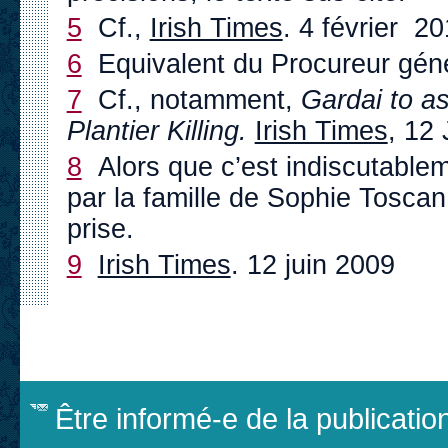
5
Cf.,
Irish Times
. 4 février 2
6
Equivalent du Procureur géné
7
Cf., notamment,
Gardai to as
Plantier Killing.
Irish Times
, 12 
8
Alors que c’est indiscutable
par la famille de Sophie Toscan
prise.
9
Irish Times
. 12 juin 2009
Être informé-e de la publicati