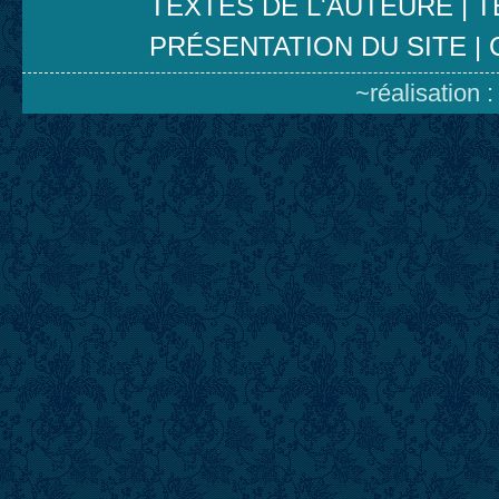
TEXTES DE L'AUTEURE
|
T
PRÉSENTATION DU SITE
|
~réalisation