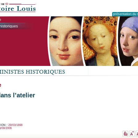
présentation du s
e
historiques
e
ans l’atelier
ION :
29/03/1898
3/09/2006