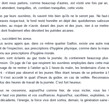
lier dont nous parlons, comme beaucoup d’autres, est visité une fois par a
 attendent, tranquilles, oh, combien tranquilles, cette visite.
 par leurs ouvrières, ils savent très bien qu’ils ne le seront pas. Ne faut-
raves risque-tout, le fond resté honnête en dépit des quotidiennes salissure
usées, au risque de n’avoir, durant des jours et des jours, rien à se mettre
 dont finalement elles dévoilent les putrides arcanes.
x, succèdent les aveux.
us avons appris que, dans ce même quartier Gaillon, existe une autre mai
it de l’inspection, aux prescriptions d’hygiène physique, comme dans la mais
venu aux prescriptions d’hygiène morale.
iers sont éclairés au gaz toute la journée, ils contiennent beaucoup plu
nsion. On juge de l’air que respirent les ouvrières employées dans cette ma
ge de ne rentrer à l’atelier qu’à 1 heure du matin, les lendemains d’une nui
t - n’étant pas observé et les jeunes filles étant tenues de se présenter à l
’il n’est accordé le quart d’heure du goûter, en cas de veillée. Reconnaiss
lus des heures de travail de la journée. C’est fort heureux.
us ne cesserons, aujourd’hui comme hier, de vous inciter, vous les tr
ier haut vos plaintes et vos souffrances. Aujourd’hui, sacrifiées, exploitées,
décadente, l’énergie, la force vive dont sortira, demain, la génération saine 