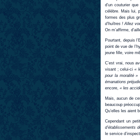
d’un couturier que
célèbre. Mais lui, 
formes des plus gro
d’huîtres ! Allez v
On m’affirme, d’ail
Pourtant, depuis l’
point de vue de l’h
jeune fille, voire
C’est vrai, nous av
visant ; celui-ci
« 
pour la moralité »
émanations préjudi
encore,
« les acci
Mais, aucun de ces
beaucoup préoccupé
Qu’elles les aient
Cependant un petit
d’établissements d
le service d’inspec