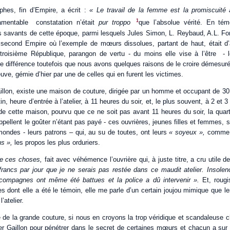
hes, fin d’Empire, a écrit :
« Le travail de la femme est la promiscuité 
1
mentable constatation n’était
pur troppo
que l’absolue vérité. En tém
 savants de cette époque, parmi lesquels Jules Simon, L. Reybaud, A.L. Fon
e second Empire où l’exemple de mœurs dissolues, partant de haut, était d’
 troisième République, parangon de vertu - du moins elle vise à l’être 
te différence toutefois que nous avons quelques raisons de le croire démesur
euve, gémie d’hier par une de celles qui en furent les victimes.
illon, existe une maison de couture, dirigée par un homme et occupant de 30 
, heure d’entrée à l’atelier, à 11 heures du soir, et, le plus souvent, à 2 et 3
 de cette maison, pourvu que ce ne soit pas avant 11 heures du soir, la quar
ppellent le goûter n’étant pas payé - ces ouvrières, jeunes filles et femmes, 
ondes - leurs patrons – qui, au su de toutes, ont leurs
« soyeux »,
comme u
s »,
les propos les plus orduriers.
re ces choses,
fait avec véhémence l’ouvrière qui, à juste titre, a cru utile d
x francs par jour que je ne serais pas restée dans ce maudit atelier. Insol
compagnes ont même été battues et la police a dû intervenir ».
Et, rougi
 dont elle a été le témoin, elle me parle d’un certain joujou mimique que le
’atelier.
de la grande couture, si nous en croyons la trop véridique et scandaleuse c
ier Gaillon pour pénétrer dans le secret de certaines mœurs et chacun a sur