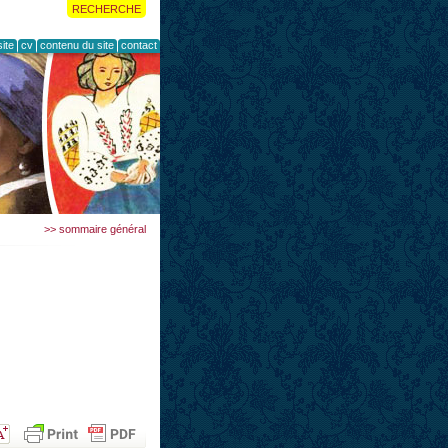
RECHERCHE
ite
cv
contenu du site
contact
>> sommaire général