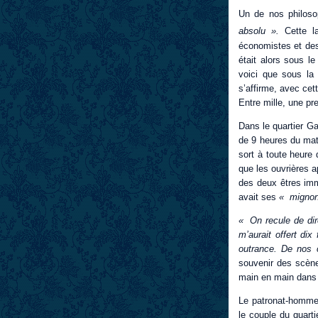
Un de nos philosop
absolu ».
Cette la
économistes et des
était alors sous l
voici que sous la
s’affirme, avec cet
Entre mille, une pr
Dans le quartier Ga
de 9 heures du matin
sort à toute heure
que les ouvrières a
des deux êtres imm
avait ses
« mignon
« On recule de di
m’aurait offert di
outrance. De nos 
souvenir des scènes
main en main dans l
Le patronat-homme 
le couple du quart