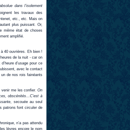
absolue dans l’isolement
oignent les travaux des
tenet, etc., etc. Mais on
autant plus puissant. Or,
- le même état de choses
ément amplifié.
à 40 ouvrières. Eh bien !
 heures de la nuit - car on
t d’heure d’usage pour ce
subissent, avec le contact
n de nos rois fainéants
e venir me les confier.
On
ences, obscénités…C’est à
ssante, secouée au seul
s patrons font circuler de
hronique, n’a pas attendu
 les lèvres encore le nom