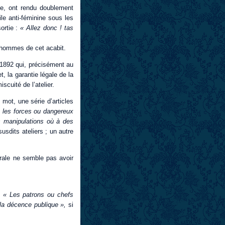
ge, ont rendu doublement
ile anti-féminine sous les
sortie :
« Allez donc ! tas
lshommes de cet acabit.
e 1892 qui, précisément au
, la garantie légale de la
scuité de l’atelier.
mot, une série d’articles
t les forces ou dangereux
s manipulations où à des
usdits ateliers ; un autre
rale ne semble pas avoir
:
« Les patrons ou chefs
la décence publique »,
si