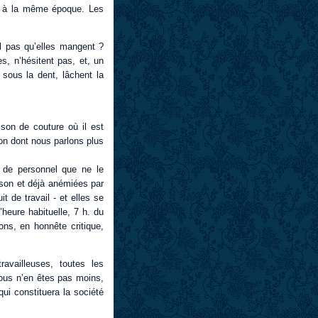
n, à la même époque. Les
il pas qu’elles mangent ?
s, n’hésitent pas, et, un
 sous la dent, lâchent la
son de couture où il est
on dont nous parlons plus
s de personnel que ne le
ison et déjà anémiées par
t de travail - et elles se
’heure habituelle, 7 h. du
ons, en honnête critique,
availleuses, toutes les
 vous n’en êtes pas moins,
qui constituera la société