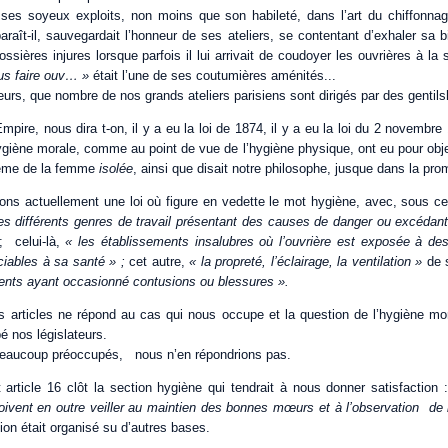
 ses soyeux exploits, non moins que son habileté, dans l’art du chiffonna
paraît-il, sauvegardait l’honneur de ses ateliers, se contentant d’exhaler sa b
ssières injures lorsque parfois il lui arrivait de coudoyer les ouvrières à la 
ous faire ouv… »
était l’une de ses coutumières aménités...
leurs, que nombre de nos grands ateliers parisiens sont dirigés par des genti
Empire, nous dira t-on, il y a eu la loi de 1874, il y a eu la loi du 2 novembr
ygiène morale, comme au point de vue de l’hygiène physique, ont eu pour objet
 même de la femme
isolée
, ainsi que disait notre philosophe, jusque dans la promi
ons actuellement une loi où figure en vedette le mot hygiène, avec, sous ce 
les différents genres de travail présentant des causes de danger ou excédan
; celui-là,
« les établissements insalubres où l’ouvrière est exposée à de
ciables à sa santé » ;
cet autre,
« la propreté, l’éclairage, la ventilation »
de s
dents ayant occasionné contusions ou blessures ».
 articles ne répond au cas qui nous occupe et la question de l’hygiène mo
 nos législateurs.
 beaucoup préoccupés, nous n’en répondrions pas.
 article 16 clôt la section hygiène qui tendrait à nous donner satisfaction 
oivent en outre veiller au maintien des bonnes mœurs et à l’observation de 
tion était organisé su d’autres bases.