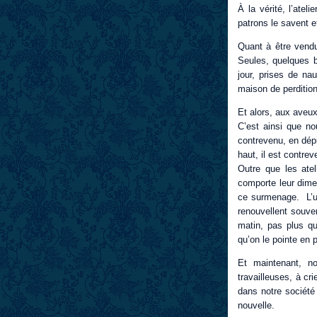
À la vérité, l’ate
patrons le savent et
Quant à être vendus
Seules, quelques b
jour, prises de na
maison de perdition
Et alors, aux aveu
C’est ainsi que no
contrevenu, en dép
haut, il est contre
Outre que les atel
comporte leur dime
ce surmenage. L’usa
renouvellent souven
matin, pas plus qu
qu’on le pointe en p
Et maintenant, no
travailleuses, à cr
dans notre société 
nouvelle.