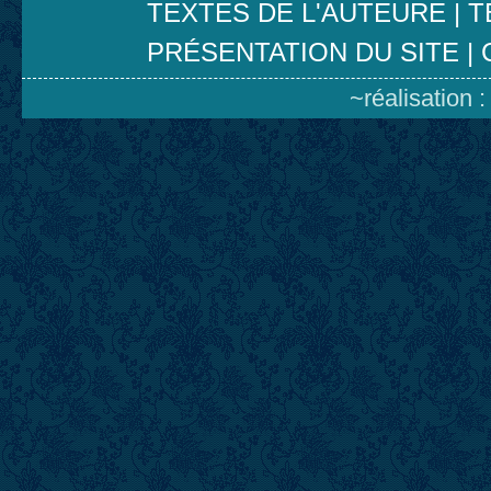
TEXTES DE L'AUTEURE
|
T
PRÉSENTATION DU SITE
|
~réalisation