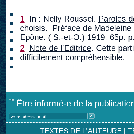
1
In : Nelly Roussel,
Paroles d
choisis. Préface de Madeleine V
Epône. ( S.-et-O.) 1919. 65p. p
2
Note de l’Editrice
. Cette part
difficilement compréhensible.
Être informé-e de la publicati
TEXTES DE L'AUTEURE
|
T