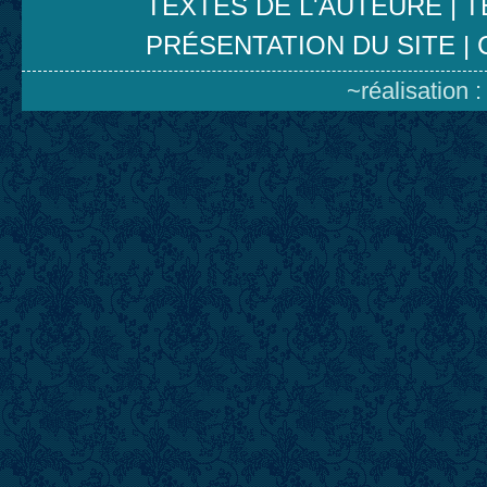
TEXTES DE L'AUTEURE
|
T
PRÉSENTATION DU SITE
|
~réalisation