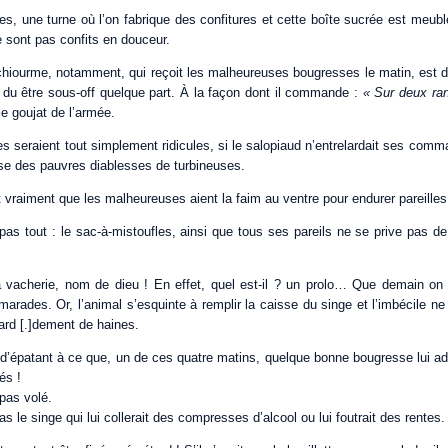
lles, une turne où l’on fabrique des confitures et cette boîte sucrée est me
 sont pas confits en douceur.
hiourme, notamment, qui reçoit les malheureuses bougresses le matin, est d
 a du être sous-off quelque part. À la façon dont il commande :
« Sur deux ra
le goujat de l’armée.
es seraient tout simplement ridicules, si le salopiaud n’entrelardait ses com
sse des pauvres diablesses de turbineuses.
t vraiment que les malheureuses aient la faim au ventre pour endurer pareilles 
 pas tout : le sac-à-mistoufles, ainsi que tous ses pareils ne se prive pas de
 vacherie, nom de dieu ! En effet, quel est-il ? un prolo… Que demain on l
marades. Or, l’animal s’esquinte à remplir la caisse du singe et l’imbécile n
ard [.]dement de haines.
n d’épatant à ce que, un de ces quatre matins, quelque bonne bougresse lui adm
és !
 pas volé.
as le singe qui lui collerait des compresses d’alcool ou lui foutrait des rentes.