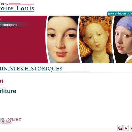
présentation du s
e
historiques
et
fiture
ION :
26/12/1897
3/09/2006