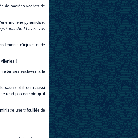
ublée de sacrées vaches de
’une muflerie pyramidale.
ngs ! marche ! Lavez vos
mandements d’injures et de
vilenies !
 traiter ses esclaves à la
e saque et il sera aussi
e se rend pas compte qu’il
inistre une trifouillée de