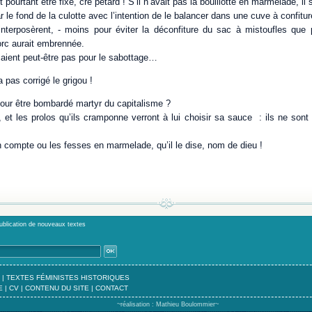
 pourtant être fixé, cré pétard ! S’il n’avait pas la bouillotte en marmelade, il 
ar le fond de la culotte avec l’intention de le balancer dans une cuve à confit
nterposèrent, - moins pour éviter la déconfiture du sac à mistoufles que
orc aurait embrennée.
çaient peut-être pas pour le sabottage…
 pas corrigé le grigou !
pour être bombardé martyr du capitalisme ?
se, et les prolos qu’ils cramponne verront à lui choisir sa sauce : ils ne sont
en compte ou les fesses en marmelade, qu’il le dise, nom de dieu !
publication de nouveaux textes
|
TEXTES FÉMINISTES HISTORIQUES
E
|
CV
|
CONTENU DU SITE
|
CONTACT
~réalisation : Mathieu Boulommier~