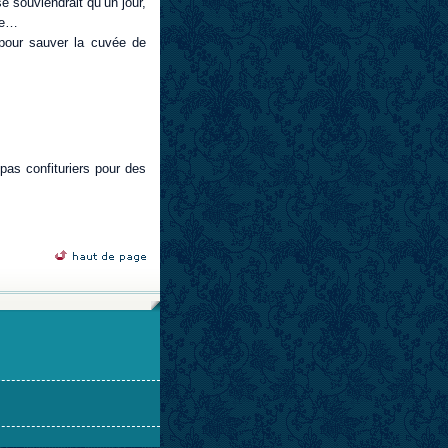
se souviendrait qu’un jour,
ure…
 pour sauver la cuvée de
 pas confituriers pour des