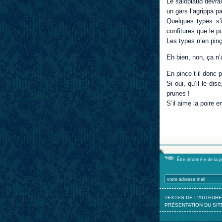
Le salopiaud devrait
un gars l’agrippa p
Quelques types s’i
confitures que le p
Les types n’en pin
Eh bien, non, ça n’a
En pince t-il donc 
Si oui, qu’il le di
prunes !
S’il aime la poire 
Être informé-e de la 
TEXTES DE L'AUTEURE
PRÉSENTATION DU SIT