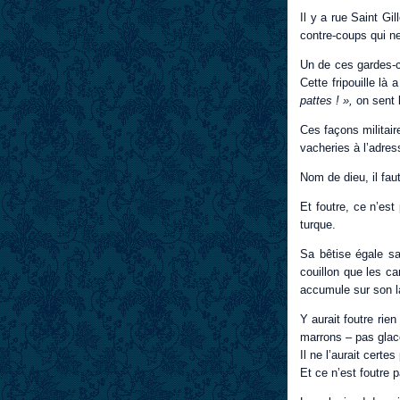
Il y a rue Saint Gi
contre-coups qui ne
Un de ces gardes-c
Cette fripouille là
pattes ! »,
on sent 
Ces façons militair
vacheries à l’adre
Nom de dieu, il fau
Et foutre, ce n’est
turque.
Sa bêtise égale sa
couillon que les ca
accumule sur son l
Y aurait foutre rie
marrons – pas glac
Il ne l’aurait certes
Et ce n’est foutre p