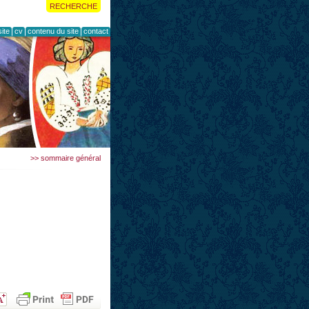
RECHERCHE
ite
cv
contenu du site
contact
>> sommaire général