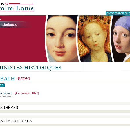
présentation du s
e
historiques
 BATH
{1 texte}
ode pénal
~ [4 novembre 1877]
des femmes