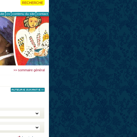
RECHERCHE
ite
cv
contenu du site
contact
>> sommaire général