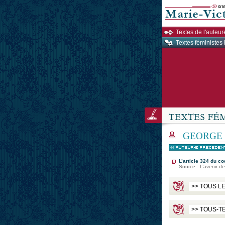
Textes de l'auteur
Textes féministes 
GEORGE
L’article 324 du c
Source : L’avenir 