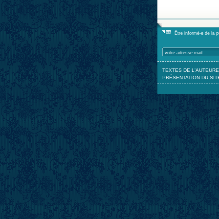
Être informé-e de la 
TEXTES DE L'AUTEURE
PRÉSENTATION DU SIT