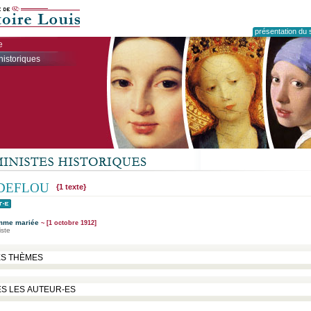
présentation du s
e
historiques
DEFLOU
{1 texte}
emme mariée
~ [1 octobre 1912]
iste