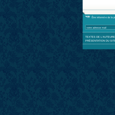
Être informé-e de la 
TEXTES DE L'AUTEURE
PRÉSENTATION DU SIT