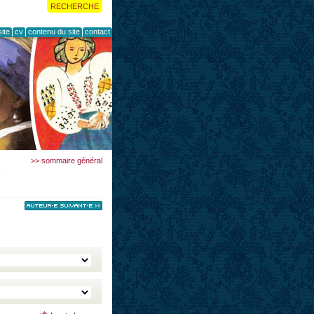
RECHERCHE
ite
cv
contenu du site
contact
>> sommaire général