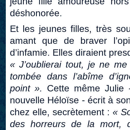
jeune fille amoureuse hors
déshonorée.
Et les jeunes filles, très s
amant que de braver l’op
d’infamie. Elles diraient pr
« J’oublierai tout, je ne m
tombée dans l’abîme d’igno
point ».
Cette même Julie -
nouvelle Héloïse - écrit à s
chez elle, secrètement :
« So
des horreurs de la mort, q