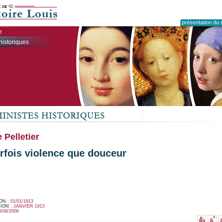
présentation du s
e
historiques
 Pelletier
arfois violence que douceur
ON :
01/01/1913
ION :
JANVIER 1913
3/09/2006