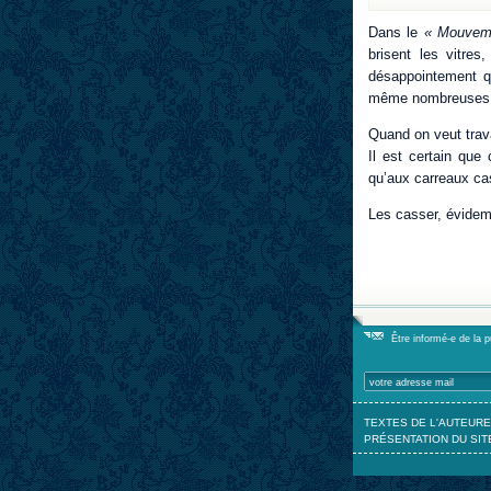
Dans le
« Mouveme
brisent les vitres
désappointement q
même nombreuses
Quand on veut travai
Il est certain que
qu’aux carreaux ca
Les casser, évide
Être informé-e de la 
TEXTES DE L'AUTEURE
PRÉSENTATION DU SIT