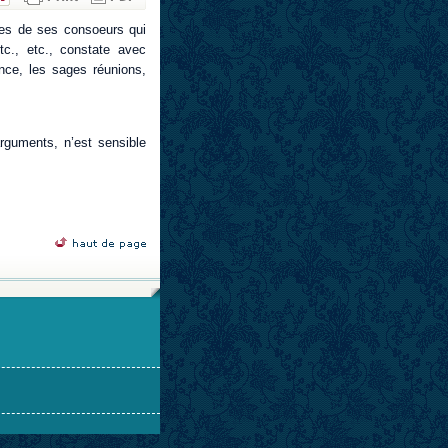
les de ses consoeurs qui
tc., etc., constate avec
nce, les sages réunions,
rguments, n’est sensible