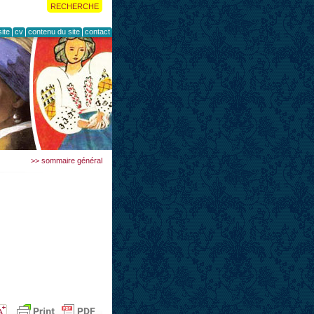
RECHERCHE
ite
cv
contenu du site
contact
>> sommaire général