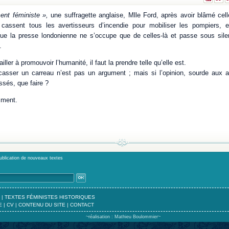
nt féministe »,
une suffragette anglaise, Mlle Ford, après avoir blâmé cel
, cassent tous les avertisseurs d’incendie pour mobiliser les pompiers, e
ue la presse londonienne ne s’occupe que de celles-là et passe sous sile
.
ller à promouvoir l’humanité, il faut la prendre telle qu’elle est.
 casser un carreau n’est pas un argument ; mais si l’opinion, sourde aux a
ssés, que faire ?
mment.
publication de nouveaux textes
|
TEXTES FÉMINISTES HISTORIQUES
E
|
CV
|
CONTENU DU SITE
|
CONTACT
~réalisation : Mathieu Boulommier~