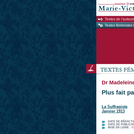
Textes de l'auteur
Textes féministes 
Dr Madeleine
Plus fait p
La Suffragiste
Janvier 1913
DATE DE RÉDACTI
DATE DE PUBLICAT
MISE EN LIGNE :
0