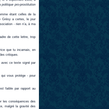
 politique pro-prostitution
comme étant celles de la
 Grésy a certes, le jour
ociation - rien n’a, à ma
dre de cette lettre, trop
ice que tu incarnais, en
es critiques.
 » avec ce texte signé par
e qui vous protége - pour
st faible par rapport au
mer les conséquences des
e, malgré la gravité des