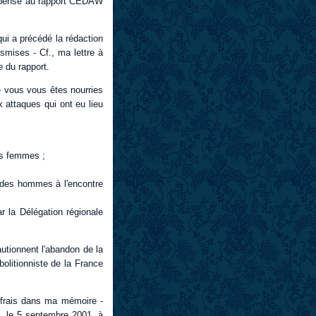
Je pense au rapport CEDAW
qui a précédé la rédaction
nsmises - Cf., ma lettre à
 du rapport.
e vous vous êtes nourries
x attaques qui ont eu lieu
les femmes ;
s des hommes à l'encontre
ar la Délégation régionale
autionnent l'abandon de la
bolitionniste de la France
 frais dans ma mémoire -
n, le 5 septembre 2001, à