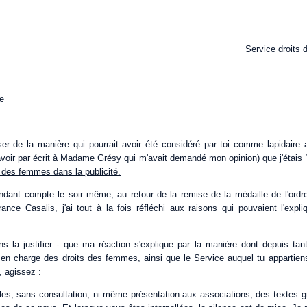
Service droits 
re
r de la manière qui pourrait avoir été considéré par toi comme lapidaire ave
 savoir par écrit à Madame Grésy qui m'avait demandé mon opinion) que j'étais
 des femmes dans la publicité.
ndant compte le soir même, au retour de la remise de la médaille de l'ordr
nce Casalis, j'ai tout à la fois réfléchi aux raisons qui pouvaient l'expliq
s la justifier - que ma réaction s'explique par la manière dont depuis tant
t en charge des droits des femmes, ainsi que le Service auquel tu appartiens
, agissez :
les, sans consultation, ni même présentation aux associations, des textes g