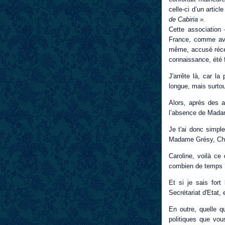
celle-ci d’un articl
de Cabiria ».
Cette association 
France, comme ave
même, accusé récep
connaissance, été 
J'arrête là, car la
longue, mais surtou
Alors, après des a
l’absence de Madam
Je t'ai donc simple
Madame Grésy, Che
Caroline, voilà ce
combien de temps ? 
Et si je sais for
Secrétariat d'Etat, 
En outre, quelle 
politiques que vo