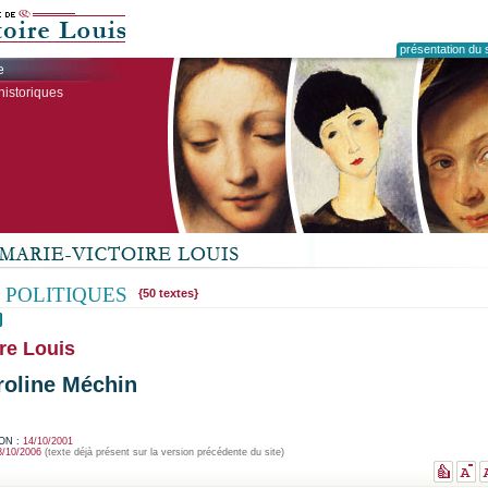
présentation du s
e
historiques
 POLITIQUES
{50 textes}
re Louis
roline Méchin
ON :
14/10/2001
8/10/2006
(texte déjà présent sur la version précédente du site)