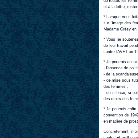
de toutes les femm
et à la lettre, re
* Lorsque vous fait
sur l'image des fem
Madame Grésy en dat
* Vous ne soutenez
de leur travail pen
contre l'AVFT en 1
* Je pourrais aussi 
- l'absence de poli
- de la scandaleu
- de mise sous tut
des femmes ;
- du silence, si po
des droits des femm
* Je pourrais enfin
convention de 1949 
en matière de prosti
Concrètement, mon
confortait malheur