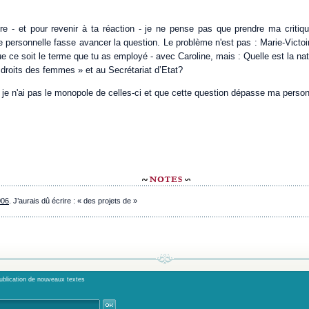
ttre - et pour revenir à ta réaction - je ne pense pas que prendre ma critiq
 personnelle fasse avancer la question. Le problème n'est pas : Marie-Victoi
e ce soit le terme que tu as employé - avec Caroline, mais : Quelle est la nat
 droits des femmes » et au Secrétariat d’Etat?
e je n'ai pas le monopole de celles-ci et que cette question dépasse ma perso
006
. J’aurais dû écrire : « des projets de »
publication de nouveaux textes