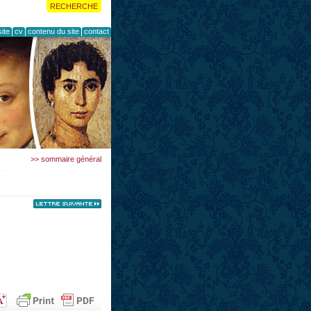
RECHERCHE
ite
cv
contenu du site
contact
>> sommaire général