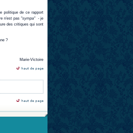
ue politique de ce rapport
re n'est pas
"sympa"
- je
ure des critiques qui sont
nne ?
Marie-Victoire