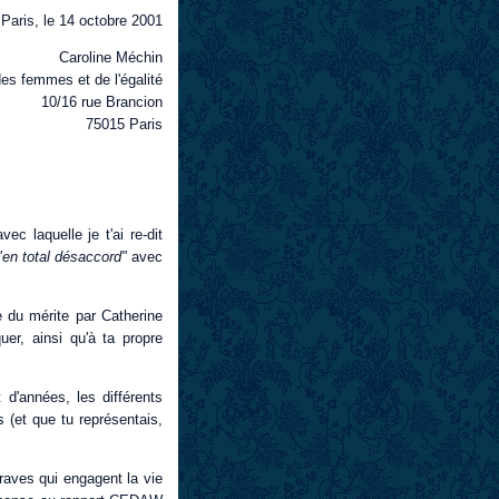
Paris, le 14 octobre 2001
Caroline Méchin
des femmes et de l'égalité
10/16 rue Brancion
75015 Paris
c laquelle je t'ai re-dit
"en total désaccord"
avec
e du mérite par Catherine
uer, ainsi qu'à ta propre
 d'années, les différents
 (et que tu représentais,
raves qui engagent la vie