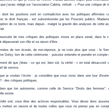
e que j’avais rédigé sur l’association Cabiria, intitulé :
« Pour une critique de la
- dont les positions sont en contradiction avec les politiques affirmées 
c le droit français - est subventionnée par les Pouvoirs publics. Madame
tion de ce texte, mais depuis - malgré la gravité des analyses de cette ass
fait.
 poursuite de mes critiques des politiques mises en place serait, dans le ca
t dépasserait son rôle et sa raison d’être.
nnées de non écoute, de non-réponse, je ne crois plus que vous - le Serv
e Grésy, lors de cette cérémonie - puissiez entendre et prendre en compte d
ment dit que j'étais - ce qui est, bien sûr, la vérité - « en total désaccord
f de service.
 que je voulais t’écrire : je considère que vous vivez dans une tour d'ivoir
- des critiques politiques.
t bien que ton autonomie, comme celle du Service "Droits des femmes", e
elle existe.
qu'elle soit, vous êtes des actrices responsables. Vous devez donc assu
us mettez en oeuvre et de toutes celles que vous ne prenez pas en compt