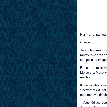
Par mail et par lett
Caroline,
Je voulais m'excuse
(après l'avoir fait
le rapport :
L'image
Et puis en m'en re
Morbois à Marie-Fra
réaction.
Il me semble - san
Secrétariats d'Eta
pour moi, vendredi)
* Vous rédigez seu