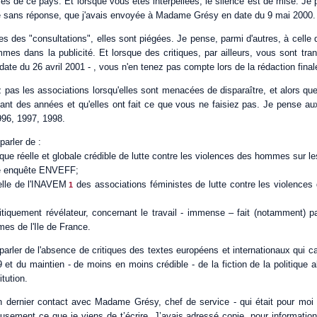
es de ce pays. Et lorsque vous êtes interpellées, le silence est de mise. 
stée sans réponse, que j'avais envoyée à Madame Grésy en date du 9 mai 2000.
es des "consultations", elles sont piégées. Je pense, parmi d'autres, à celle 
mes dans la publicité. Et lorsque des critiques, par ailleurs, vous sont tra
e du 26 avril 2001 - , vous n'en tenez pas compte lors de la rédaction finale
 pas les associations lorsqu'elles sont menacées de disparaître, et alors qu
dant des années et qu'elles ont fait ce que vous ne faisiez pas. Je pense au
996, 1997, 1998.
parler de :
tique réelle et globale crédible de lutte contre les violences des hommes sur 
se enquête ENVEFF;
elle de l'INAVEM
des associations féministes de lutte contre les violence
1
litiquement révélateur, concernant le travail - immense – fait (notamment) p
es de l'Ile de France.
 parler de l'absence de critiques des textes européens et internationaux qui c
et du maintien - de moins en moins crédible - de la fiction de la politique a
tution.
 dernier contact avec Madame Grésy, chef de service - qui était pour moi
eusement ce que je viens de t’écrire. J’avais adressé copie, pour informatio