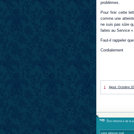
problèmes.
Pour finir cette le
comme une atteinte
ne suis pas sûre qu
faites au Service «
Faut-il rappeler qu
Cordialement
1
Ajout. Octobre 2
Être informé-e de la 