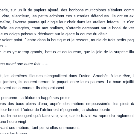
icerie, sur un lit de papiers ajouré, des bonbons multicolores s’étalent com
 vitre, silencieux, les petits admirent ces sucreries défendues. Ils ont en ext
aître, l’averse puante qui cingle leur chair dans les ateliers infects. Ils n
frôle les dragées, court aux pralines, s’attarde caressant sur le bocal de ve
Leurs doigts poisseux décrivent sur la glace la courbe du désir.
 voient point. J’entre dans la boutique et je ressors, munie de trois petits paq
ens »
 leurs yeux trop grands, battus et douloureux, que la joie de la surprise il
iras merci une autre fois… »
t, les dernières fileuses s’engouffrent dans l’usine. Arrachés à leur rêve, 
s jambes, ils courent serrant le paquet entre leurs paumes. La boue rejailli
 vent de la course. Ils disparaissent.
 personne. La filature a happé ses proies.
rès des bacs pleins d’eau, auprès des métiers empoussiérés, les pieds da
 leur brouet. L’odeur de l’atelier est répugnante, la chaleur lourde.
du lin ne songent qu’à faire vite, vite, car le travail va reprendre régleme
 une heure vingt.
devant ces métiers, tant pis si elles en meurent.
re qui les frappe.