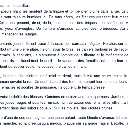
use, usine Le Blan.
apeurs blanches montent de la filature et tombent en bruine dans la rue. Le c
s sont toujours humides ici. De tous côtés, les filatures dressent leur mas
elles qui percent, de-ci, de-là, la monotonie des briques sont vitrées de v
 yeux d’aveugles. De l’ombre s’amasse au pied des forteresses. Au ce
 menacent les nuages.
s enfants jouent. Ils ont tracé à la craie des carreaux inégaux. Perchés sur un 
ulbutant une pierre plate. Ils ont, sous le bras, les cahiers barbouillés de l’écol
ermés. À sept ans, ils s‘amusent à l’ombre de la filature et le ronflement
e ans, ils en franchiront le seuil et le vacarme des ferrailles rythmera leur pe
out du soulier éculé, ils poussent le caillou en riant.
 la sortie doit s’effectuer à midi et demi, mais il est une heure moins le
humain envahit la rue. Ce sont d’abord des femmes serrant leur fichu sur leu
 émaciés et souillés de poussière. Ils courent, le temps presse.
: voici le défilé des fileuses. Gamines de quinze ans, presque nues. Jambes, br
es joues rouges et suantes, un sac humide autour des reins, elles offrent à l’a
erdent dans des sabots boueux. Sur les mollets, des croûtes brunes.
e d’une de ses compagnes, une jeune enfant, toute blonde s’avance. Elle est 
manche, échancrée jusqu’à mi-dos, plaque sur sa gorge fragile. L’étoffe, jad