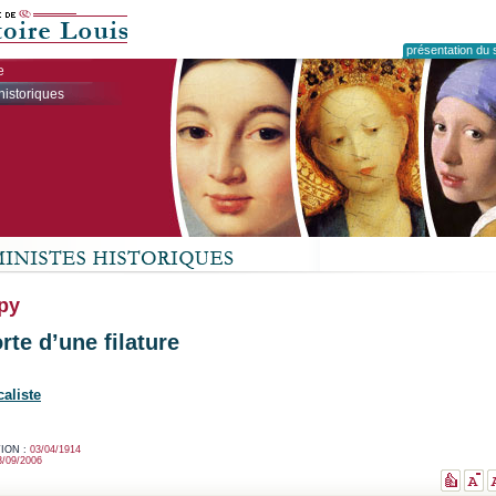
présentation du s
e
historiques
py
rte d’une filature
caliste
ION :
03/04/1914
3/09/2006