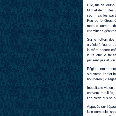
Lille, rue de Mulho
Midi et demi. Des v
sec, mais les pavé
Peu de fenêtres. C
mornes comme des
cheminées géantes
Sur le trottoir, de
alvéole à l’autre, c
la mère encore enf
leurs jeux. À treiz
pensent pas et, du b
Réglementairement,
s’ouvrent. Le flot 
bourgeron ; visages
Inoubliable vision 
cheveux mouillés, l
Les pieds nus se p
Appuyée sur l’épaul
Une camisole, sans 