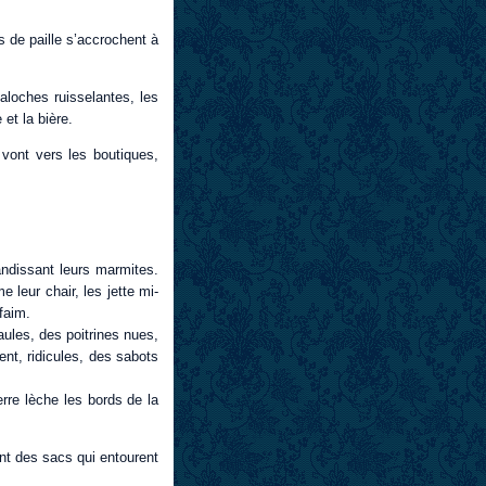
s de paille s’accrochent à
galoches ruisselantes, les
et la bière.
vont vers les boutiques,
.
ndissant leurs marmites.
 leur chair, les jette mi-
faim.
aules, des poitrines nues,
t, ridicules, des sabots
rre lèche les bords de la
ent des sacs qui entourent