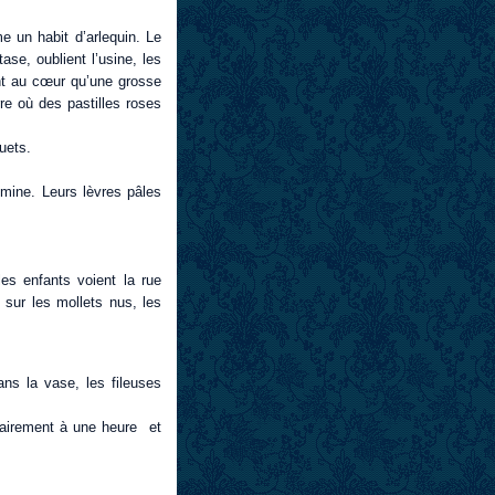
me un habit d’arlequin. Le
ase, oublient l’usine, les
’ont au cœur qu’une grosse
rre où des pastilles roses
uets.
lumine. Leurs lèvres pâles
les enfants voient la rue
t sur les mollets nus, les
ns la vase, les fileuses
ntairement à une heure et