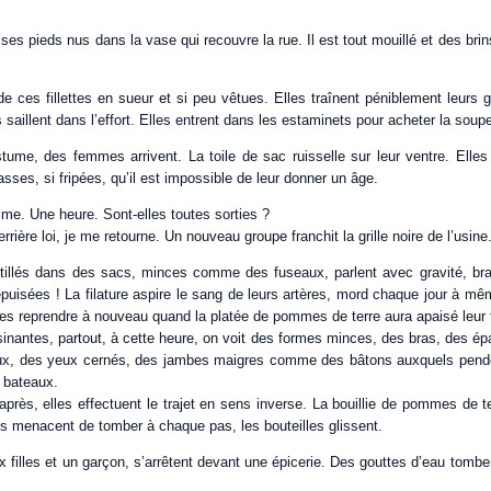
es pieds nus dans la vase qui recouvre la rue. Il est tout mouillé et des brin
 de ces fillettes en sueur et si peu vêtues. Elles traînent péniblement leurs 
saillent dans l’effort. Elles entrent dans les estaminets pour acheter la soupe 
me, des femmes arrivent. La toile de sac ruisselle sur leur ventre. Elles 
asses, si fripées, qu’il est impossible de leur donner un âge.
me. Une heure. Sont-elles toutes sorties ?
rrière loi, je me retourne. Un nouveau groupe franchit la grille noire de l’usine
illés dans des sacs, minces comme des fuseaux, parlent avec gravité, bra
puisées ! La filature aspire le sang de leurs artères, mord chaque jour à même
les reprendre à nouveau quand la platée de pommes de terre aura apaisé leur 
inantes, partout, à cette heure, on voit des formes minces, des bras, des ép
ux, des yeux cernés, des jambes maigres comme des bâtons auxquels penden
 bateaux.
rès, elles effectuent le trajet en sens inverse. La bouillie de pommes de te
es menacent de tomber à chaque pas, les bouteilles glissent.
 filles et un garçon, s’arrêtent devant une épicerie. Des gouttes d’eau tomb