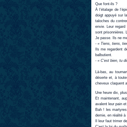
Que font-ils ?
À l’étalage de l’ép
doigt appuyé sur la
taloches du contrem
envie. Leur regard 
sont prisonnières. 
Je passe. Ils ne me
- « Tiens, tiens, ti
Ils me regardent de
balbutient.
-
« C’est bien, tu d
Là-bas, au tournan
déserte et, à toute
cheveux claquent au
Une heure dix, plus
Et maintenant, aup
avalent leur pain et
Bah ! les martyres 
demie, en réalité à
Il leur faut trimer 
C’est la loi du maît