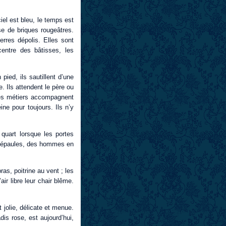
iel est bleu, le temps est
se de briques rougeâtres.
erres dépolis. Elles sont
ntre des bâtisses, les
pied, ils sautillent d’une
e. Ils attendent le père ou
 des métiers accompagnent
ine pour toujours. Ils n’y
 quart lorsque les portes
rs épaules, des hommes en
as, poitrine au vent ; les
ir libre leur chair blême.
jolie, délicate et menue.
is rose, est aujourd’hui,