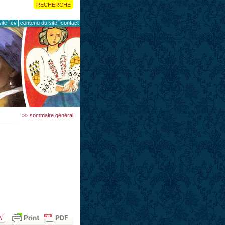
RECHERCHE
ite
cv
contenu du site
contact
>> sommaire général