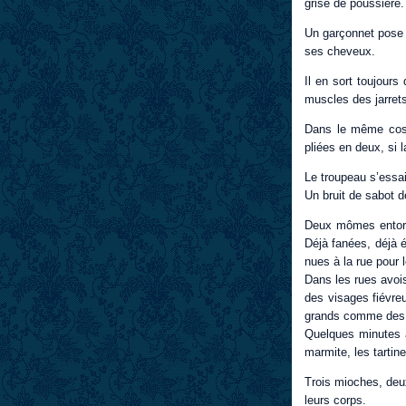
grise de poussière.
Un garçonnet pose s
ses cheveux.
Il en sort toujours
muscles des jarrets 
Dans le même costu
pliées en deux, si l
Le troupeau s’essai
Un bruit de sabot de
Deux mômes entort
Déjà fanées, déjà é
nues à la rue pour 
Dans les rues avois
des visages fiévre
grands comme des
Quelques minutes ap
marmite, les tartin
Trois mioches, deux
leurs corps.