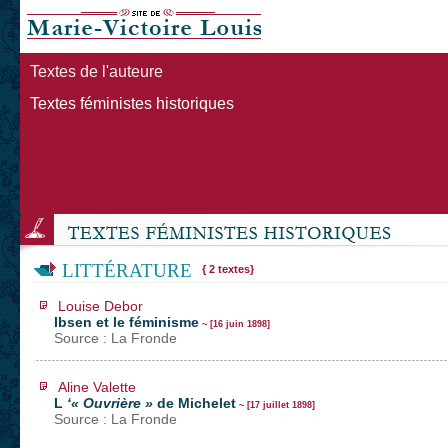
Textes de l'auteure
Textes féministes historiques
LITTÉRATURE
{ 2 textes}
Louise Debor
Ibsen et le féminisme
~ [16 juin 1898]
Source : La Fronde
Aline Valette
L
‘« Ouvrière »
de Michelet
~ [17 juillet 1898]
Source : La Fronde