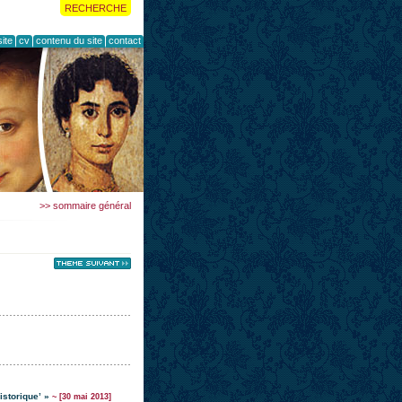
RECHERCHE
ite
cv
contenu du site
contact
>> sommaire général
istorique’ »
~ [30 mai 2013]