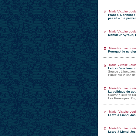
Marie-Victoire Loui
France. L’annonce 
passif » : le pro
Marie-Victoire Loui
Monsieur Ayrault, 
Marie-Victoire Loui
Pourquoi je ne sig
Marie-Victoire Loui
Lettre d'une fémin
Source : Libération
Publié sur le site 
Marie-Victoire Loui
La politique du go
Source : Bulletin Ru
Les Penelopes. Org
Marie- Victoire Loui
Lettre à Lionel Jos
Marie-Victoire Loui
Lettre à Lionel Jos