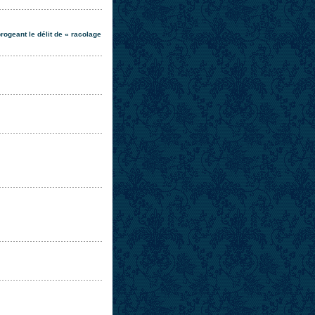
ogeant le délit de « racolage