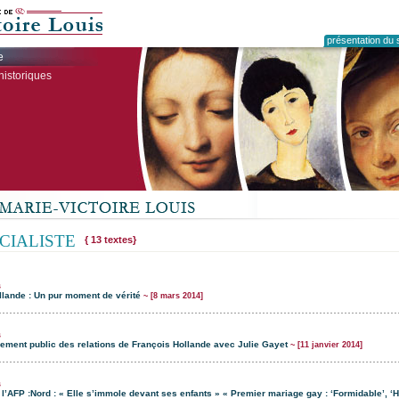
présentation du s
e
historiques
OCIALISTE
{ 13 textes}
s
llande : Un pur moment de vérité
~ [8 mars 2014]
s
ement public des relations de François Hollande avec Julie Gayet
~ [11 janvier 2014]
s
’AFP :Nord : « Elle s’immole devant ses enfants » « Premier mariage gay : ‘Formidable’, ‘H