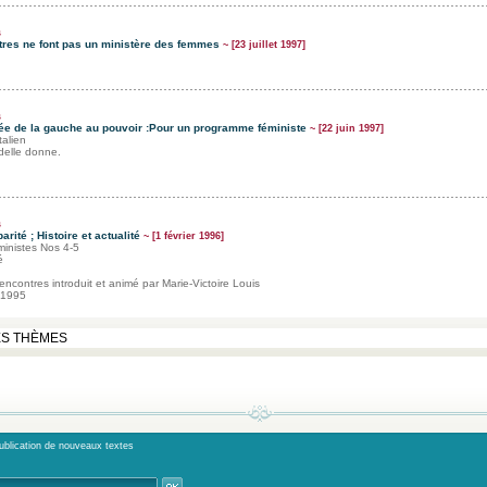
s
res ne font pas un ministère des femmes
~ [23 juillet 1997]
s
vée de la gauche au pouvoir :Pour un programme féministe
~ [22 juin 1997]
talien
 delle donne.
s
parité ; Histoire et actualité
~ [1 février 1996]
ministes Nos 4-5
é
ncontres introduit et animé par Marie-Victoire Louis
 1995
publication de nouveaux textes