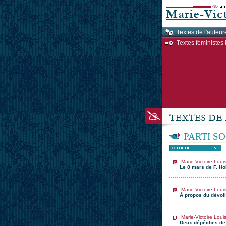
Textes de l'auteur
Textes féministes 
PARTI S
Marie Victoire Loui
Le 8 mars de F. Ho
Marie-Victoire Loui
À propos du dévoil
Marie-Victoire Loui
Deux dépêches de l