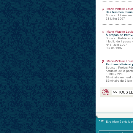
Marie-Victoire Loui
Des femmes minist
Source : Libération
23 juillet 1997
Marie-Victoire Loui
À propos de l'arri
Source : Publié en i
Il foglio de il paese
N° 8. Juin 1997
30/ 06/1997
Marie-Victoire Loui
Parti socialiste et 
Source : Projets Fé
Actualité de la parit
p.190 à 220
Séminaire en neuf re
Séminaire du 6 juin
Être informé-e de la 