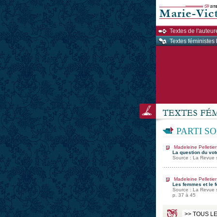
Textes de l'auteur
Textes féministes 
PARTI S
Madeleine Pelletier
La question du vo
Source : La Revue 
Madeleine Pelletier
Les femmes et le 
Source : La Revue s
p. 37 à 45