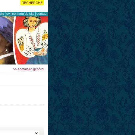
RECHERCHE
ite
cv
contenu du site
contact
>> sommaire général