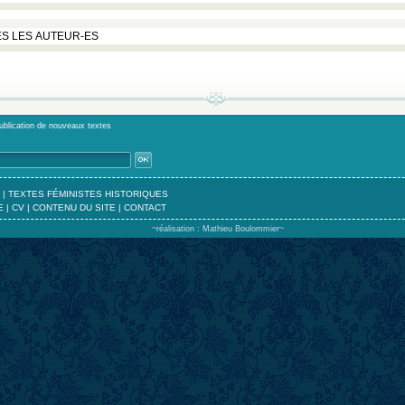
publication de nouveaux textes
|
TEXTES FÉMINISTES HISTORIQUES
E
|
CV
|
CONTENU DU SITE
|
CONTACT
~réalisation : Mathieu Boulommier~