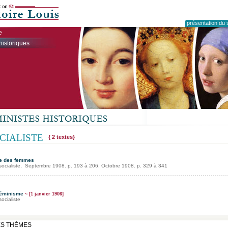
présentation du s
e
historiques
OCIALISTE
{ 2 textes}
te des femmes
socialiste, Septembre 1908. p. 193 à 206, Octobre 1908. p. 329 à 341
féminisme
~ [1 janvier 1906]
ocialiste