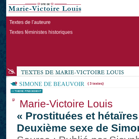
Textes de l'auteure
Textes féministes historiques
SIMONE DE BEAUVOIR
{ 3 textes}
Marie-Victoire Louis
« Prostituées et hétaïre
Deuxième sexe de Simo