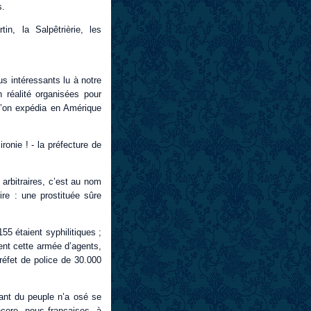
s.
n, la Salpêtrièrie, les
s intéressants lu à notre
n réalité organisées pour
u’on expédia en Amérique
ronie ! - la préfecture de
 arbitraires, c’est au nom
re : une prostituée sûre
55 étaient syphilitiques ;
ent cette armée d’agents,
réfet de police de 30.000
ant du peuple n’a osé se
core, nous françaises, à