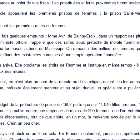
isagea au point de vue fiscal. Les prostituées et leurs proxénètes furent taxée
e apparurent les premières prisons de femmes ; la prison Saint-Marti
ont les premières rafles de femmes.
 fais quelques emprunts : Mme Avril de Sainte-Croix, dans un rapport des plu
ministe officiel, rappelle que ces rafles sous prétexte de morale furent e
aux fameuses actions du Mississipi. On ramassa des milliers de femmes q
acrifiant des existences humaines à une simple opération financière.
n arriva. Elle proclama les droits de l’homme et institua en même temps - ô i
aux des mœurs.
nt, ce n’est plus au nom de la morale ou de la religion qu’ont lieu les actes
ue, prétexte également menteur et au sujet duquel un spécialiste a pu écri
udget de la préfecture de police de 1902 porte que sur 41.046 filles arrêtées, 1
rantir le public contre une moyenne de moins de 200 femmes que l’on entreti
 de dispensaires, tout ce que coûte, en un mot, la moyenne avouée par le p
les. C’est un peu cher.
ays ont aboli ou amélioré cela. En France, seulement, jamais un représent
 à la Chambre la suppression de la réglementation, et nous en sommes en