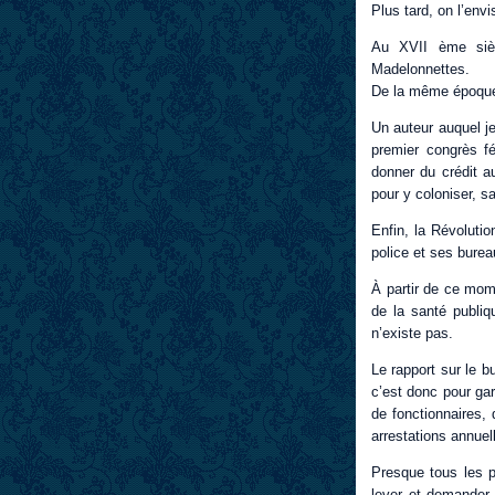
Plus tard, on l’env
Au XVII ème siècl
Madelonnettes.
De la même époque 
Un auteur auquel je
premier congrès fé
donner du crédit 
pour y coloniser, s
Enfin, la Révolutio
police et ses bure
À partir de ce mome
de la santé publiq
n’existe pas.
Le rapport sur le b
c’est donc pour ga
de fonctionnaires,
arrestations annuel
Presque tous les p
lever et demander