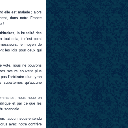
 elle est malade ; alors
ment, dans notre France
e !
itraires, la brutalité des
 tout cela, il n’est point
messieurs, le moyen de
ont les lois pour ceux qui
 de vote, nous ne pouvons
e nos sœurs souvent plus
as l’arbitraire d’un tyran
ts subalternes qu’aucune
éministes, nous noue en
publique et par ce que les
du scandale.
ion, aucun sous-entendu
horus avec notre confrère