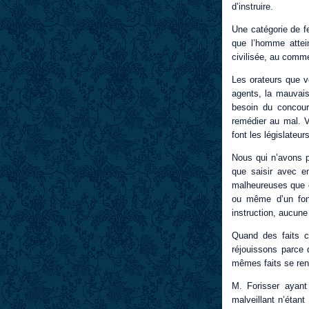
d’instruire.
Une catégorie de f
que l’homme atte
civilisée, au comme
Les orateurs que vo
agents, la mauvaise
besoin du concou
remédier au mal. Vo
font les législateurs
Nous qui n’avons pa
que saisir avec em
malheureuses que co
ou même d’un fonct
instruction, aucune
Quand des faits c
réjouissons parce q
mêmes faits se ren
M. Forisser ayan
malveillant n’étant