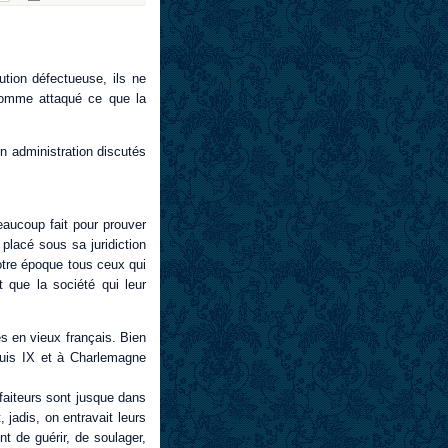
ution défectueuse, ils ne
homme attaqué ce que la
on administration discutés
eaucoup fait pour prouver
placé sous sa juridiction
notre époque tous ceux qui
 que la société qui leur
és en vieux français. Bien
ouis IX et à Charlemagne
lfaiteurs sont jusque dans
 jadis, on entravait leurs
t de guérir, de soulager,