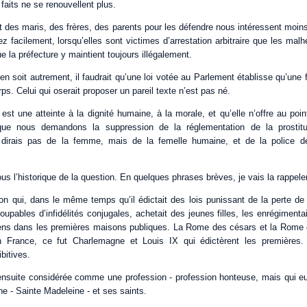
 faits ne se renouvellent plus.
 des maris, des frères, des parents pour les défendre nous intéressent moins
 facilement, lorsqu’elles sont victimes d’arrestation arbitraire que les mal
e la préfecture y maintient toujours illégalement.
l en soit autrement, il faudrait qu’une loi votée au Parlement établisse qu’une
ps. Celui qui oserait proposer un pareil texte n’est pas né.
 est une atteinte à la dignité humaine, à la morale, et qu’elle n’offre au poi
e que nous demandons la suppression de la réglementation de la prostitu
e dirais pas de la femme, mais de la femelle humaine, et de la police 
s l’historique de la question. En quelques phrases brèves, je vais la rappeler
on qui, dans le même temps qu’il édictait des lois punissant de la perte de
pables d’infidélités conjugales, achetait des jeunes filles, les enrégimentai
iens dans les premières maisons publiques. La Rome des césars et la Rome 
n France, ce fut Charlemagne et Louis IX qui édictèrent les premières. 
bitives.
t ensuite considérée comme une profession - profession honteuse, mais qui eu
e - Sainte Madeleine - et ses saints.