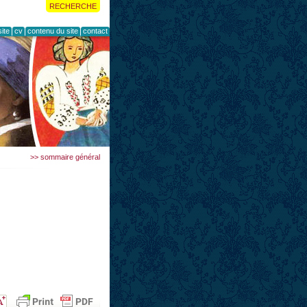
RECHERCHE
ite
cv
contenu du site
contact
>> sommaire général