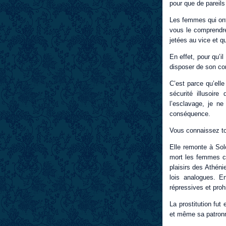
pour que de pareils
Les femmes qui ont
vous le comprendrez
jetées au vice et qu
En effet, pour qu’i
disposer de son cor
C’est parce qu’elle
sécurité illusoir
l’esclavage, je n
conséquence.
Vous connaissez tou
Elle remonte à Sol
mort les femmes cou
plaisirs des Athén
lois analogues. E
répressives et prohi
La prostitution fu
et même sa patronn