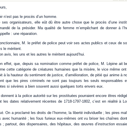
urs,
oir n’est pas le procès d’un homme.
e ses organisateurs, elle eût dû être autre chose que le procès d’une instit
mandé de la présider. Ma qualité de femme m’empêchant de donner à l’
pelle : une réparation.
onctionnaire, M. le préfet de police peut voir ses actes publics et ceux de s
ls le méritent.
n avis, les uns et les autres le méritent aujourd’hui.
n effet, que, depuis sa nomination comme préfet de police, M. Lépine ait b
rne cette catégorie de créatures humaines que la misère, le vice même ont 
soit à la hauteur du sentiment de justice, d’amélioration, de pitié qui anime à 
nt que les pires criminels ne sont pas toujours les seuls responsables et
s si sévères a bien souvent aussi quelques torts envers eux.
donnent à la police autorité sur les prostituées pourraient encore êtres rédig
nt les dates relativement récentes de 1718-1797-1802, c’est en réalité à L
. On a proclamé les droits de l’homme, la liberté individuelle ; les pires ma
és avec humanité ; les fous furieux eux-mêmes ont vu briser les chaînes dont,
 ; partout, des dispensaires, des hôpitaux, des œuvres d’instruction essaien