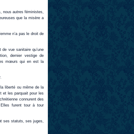
, nous autres féministes,
heureuses que la misère a
 femme n’a pas le droit de
nt de vue sanitaire qu’une
tion, dernier vestige de
des mœurs qui en est la
.
 la liberté ou même de la
t et les parquait pour les
chrétienne connurent des
Elles furent tour à tour
t ses statuts, ses juges,