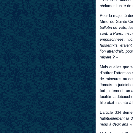
réclamer l’unité d
Pour la majorité de
Mme de Sainte-Croi
bulletin de vote, l
sont, à Paris, insc
emprisonnées, vic
fussent-ils, étaien
l’on attendrait, po
misère ? »
Mais quelles que soi
d’attirer l’attenti
de mineures au-de
Jamais la juridicti
fort justement, un 
facilité la débauch
fille était inscrite à
L’article 334 deme
habituellement la 
mois à deux ans »