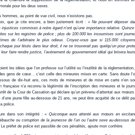
e morale pour les deux sexes.
s hommes, au point de vue civil, nous n’existons pas.
x, que je cite encore, a bien justement écrit :
« Ne pouvant déposer dans
es injustices commises à notre égard n’ont qu’une importance relative. Quinz
rites sur les registres de police ; plus de 100.000 les insoumises sont journ
times de l’arbitraire le plus odieux. Croyez-vous que si 115.000 citoyen
t chaque jour lésés dans leur droit, il ne se trouverait pas quelqu’un pour pro
ur leur faire rendre justice, l’avènement du gouvernement idéal qui brisera leur
ent les idées que l’on professe sur l’utilité ou l’inutilité de la réglementation
on des gens de cœur… c’est celle des mineures mises en carte. Sans doute l’on
ssous de dix-huit ans, ces mots de mineures et de mise en carte n’en so
on française n’a reconnu la légitimité de l’inscription des mineures et le jour
arrêt de la Cour de Cassation qui déclare qu’un prévenu d’attentat aux mœurs
e d’une jeune fille au-dessous de 21 ans, ne peut être acquitté de ce délit pa
 la police.
ure dans son intégrité :
« Quiconque aura attenté aux mœurs en excitant, 
débauche ou corruption de la jeunesse de l’un ou l’autre sexe au-dessous d
.
Le préfet de police est passible de ces pénalités, ajoute mon confrère.