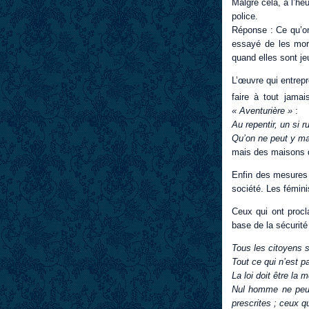
Malgré cela, à l’he
police.
Réponse : Ce qu’on 
essayé de les mora
quand elles sont je
L’œuvre qui entrepr
faire à tout jamai
« Aventurière »
:
Au repentir, un si 
Qu’on ne peut y ma
mais des maisons de
Enfin des mesures 
société. Les fémini
Ceux qui ont procl
base de la sécurité
Tous les citoyens s
Tout ce qui n’est p
La loi doit être la 
Nul homme ne peut 
prescrites ; ceux qu