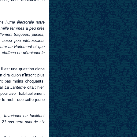
 l’urne électorale notre
e mille femmes à peu près
ellement traquées, punies,
s aussi peu intéressants
tester au Parlement et que
s chaînes en détruisant la
, il est une question digne
 dira qu’on n’inscrit plus
nt pas moins choquants.
nal
La Lanterne
citait hier,
 pour avoir habituellement
r le motif que cette jeune
favorisant ou facilitant
e 21 ans sera puni de six