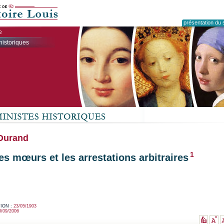
présentation du s
e
historiques
Durand
1
es mœurs et les arrestations arbitraires
ION :
23/05/1903
3/09/2006