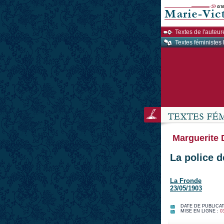
Textes de l'auteur
Textes féministes 
Marguerite 
La police d
La Fronde
23/05/1903
DATE DE PUBLICAT
MISE EN LIGNE :
0