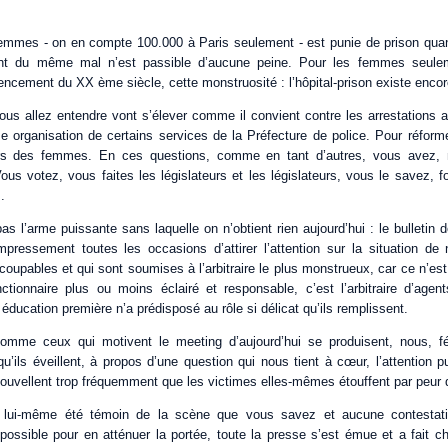
emmes - on en compte 100.000 à Paris seulement - est punie de prison quand
int du même mal n’est passible d’aucune peine. Pour les femmes seule
ncement du XX ème siècle, cette monstruosité : l’hôpital-prison existe encor
us allez entendre vont s’élever comme il convient contre les arrestations arb
 organisation de certains services de la Préfecture de police. Pour réformer
rs des femmes. En ces questions, comme en tant d’autres, vous avez, 
us votez, vous faites les législateurs et les législateurs, vous le savez, f
.
s l’arme puissante sans laquelle on n’obtient rien aujourd’hui : le bulletin
pressement toutes les occasions d’attirer l’attention sur la situation d
upables et qui sont soumises à l’arbitraire le plus monstrueux, car ce n’est p
ionnaire plus ou moins éclairé et responsable, c’est l’arbitraire d’agen
 éducation première n’a prédisposé au rôle si délicat qu’ils remplissent.
omme ceux qui motivent le meeting d’aujourd’hui se produisent, nous, f
u’ils éveillent, à propos d’une question qui nous tient à cœur, l’attention 
ouvellent trop fréquemment que les victimes elles-mêmes étouffent par peur 
t lui-même été témoin de la scène que vous savez et aucune contestat
 possible pour en atténuer la portée, toute la presse s’est émue et a fait c