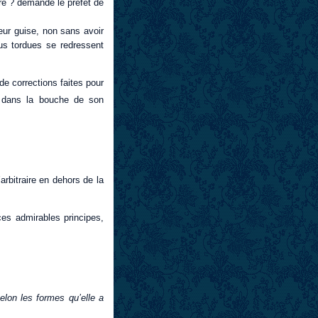
ire ? demande le préfet de
leur guise, non sans avoir
us tordues se redressent
de corrections faites pour
 dans la bouche de son
bitraire en dehors de la
ces admirables principes,
elon les formes qu’elle a