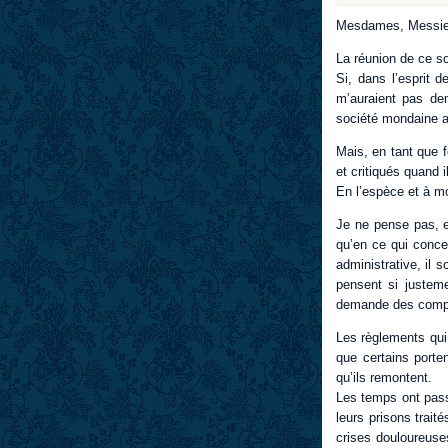
Mesdames, Messie
La réunion de ce s
Si, dans l’esprit d
m’auraient pas de
société mondaine ap
Mais, en tant que f
et critiqués quand i
En l’espèce et à mo
Je ne pense pas, e
qu’en ce qui conce
administrative, il 
pensent si justeme
demande des compte
Les règlements qui 
que certains porte
qu’ils remontent.
Les temps ont passé
leurs prisons trait
crises douloureuses