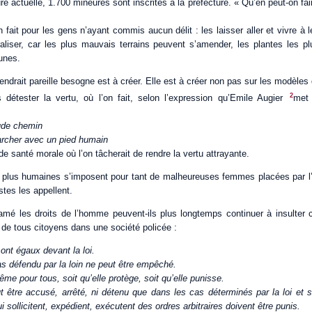
ure actuelle, 1.700 mineures sont inscrites à la préfecture. « Qu’en peut-on fa
fait pour les gens n’ayant commis aucun délit : les laisser aller et vivre à 
liser, car les plus mauvais terrains peuvent s’amender, les plantes les pl
unes.
endrait pareille besogne est à créer. Elle est à créer non pas sur les modèles 
2
s détester la vertu, où l’on fait, selon l’expression qu’Emile Augier
met
rude chemin
rcher avec un pied humain
 santé morale où l’on tâcherait de rendre la vertu attrayante.
plus humaines s’imposent pour tant de malheureuses femmes placées par l’ar
stes les appellent.
amé les droits de l’homme peuvent-ils plus longtemps continuer à insulter 
 de tous citoyens dans une société policée :
ont égaux devant la loi.
as défendu par la loin ne peut être empêché.
même pour tous, soit qu’elle protège, soit qu’elle punisse.
être accusé, arrêté, ni détenu que dans les cas déterminés par la loi et s
i sollicitent, expédient, exécutent des ordres arbitraires doivent être punis.