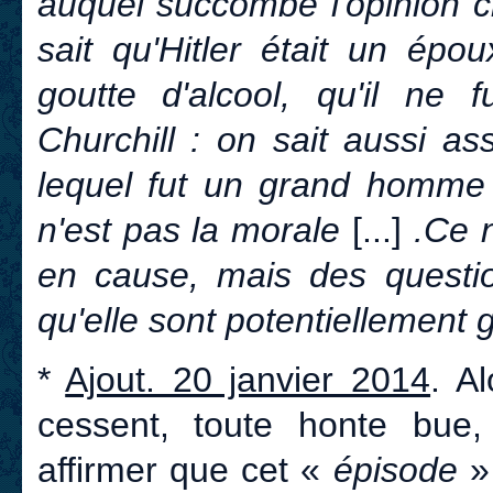
auquel succombe l'opinion 
sait qu'Hitler était un épo
goutte d'alcool, qu'il ne 
Churchill : on sait aussi a
lequel fut un grand homme
n'est pas la morale
[...]
.Ce n
en cause, mais des questi
qu'elle sont potentiellement
*
Ajout. 20 janvier 2014
. A
cessent, toute honte bue,
affirmer que cet «
épisode
» 